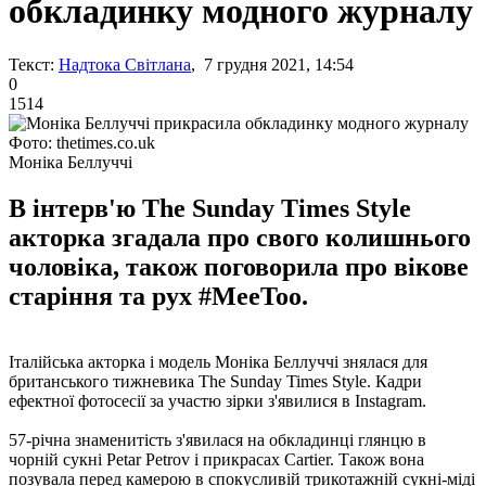
обкладинку модного журналу
Текст:
Надтока Світлана
, 7 грудня 2021, 14:54
0
1514
Фото: thetimes.co.uk
Моніка Беллуччі
В інтерв'ю The Sunday Times Style
акторка згадала про свого колишнього
чоловіка, також поговорила про вікове
старіння та рух #MeeToo.
Італійська акторка і модель Моніка Беллуччі знялася для
британського тижневика The Sunday Times Style. Кадри
ефектної фотосесії за участю зірки з'явилися в Instagram.
57-річна знаменитість з'явилася на обкладинці глянцю в
чорній сукні Petar Petrov і прикрасах Cartier. Також вона
позувала перед камерою в спокусливій трикотажній сукні-міді