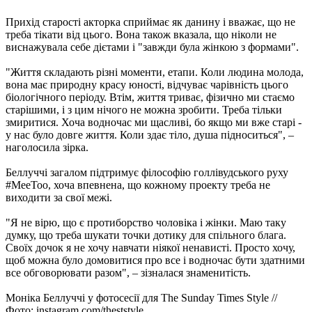
Прихід старості акторка сприймає як данину і вважає, що не
треба тікати від цього. Вона також вказала, що ніколи не
виснажувала себе дієтами і "завжди була жінкою з формами".
"Життя складають різні моменти, етапи. Коли людина молода,
вона має природну красу юності, відчуває чарівність цього
біологічного періоду. Втім, життя триває, фізично ми стаємо
старішими, і з цим нічого не можна зробити. Треба тільки
змиритися. Хоча водночас ми щасливі, бо якщо ми вже старі -
у нас було довге життя. Коли здає тіло, душа підноситься", –
наголосила зірка.
Беллуччі загалом підтримує філософію голлівудського руху
#MeeToo, хоча впевнена, що кожному проекту треба не
виходити за свої межі.
"Я не вірю, що є протиборство чоловіка і жінки. Маю таку
думку, що треба шукати точки дотику для спільного блага.
Своїх дочок я не хочу навчати ніякої ненависті. Просто хочу,
щоб можна було домовитися про все і водночас бути здатними
все обговорювати разом", – зізналася знаменитість.
Моніка Беллуччі у фотосесії для The Sunday Times Style //
Фото: instagram.com/theststyle