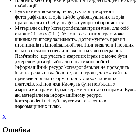
Власник веб-сторінки в розділі Я-Корреспондент є автор
публікації.
Будь-яке копіювання, передрук та відтворення
фотографічних творів та/або аудіовізуальних творів
правовласника Getty Images - суворо забороняється.
Матеріали сайту korrespondent.net призначені для осіб
старше 21 року (21+). Участь в азартних іграх може
викликати ігрову залежність. Дотримуйтесь правил
(принципів) відповідальної гри. При виявленні перших
ознак залежності негайно зверніться до спеціаліста.
Пам'ятайте, що участь в азартних іграх не може бути
джерелом доходів або альтернативою роботі.
Інформаційний ресурс korrespondent.net не проводить
ігри на реальні та/або віртуальні гроші, також сайт не
приймає ні в якій формі оплату ставок та інших
платежів, які пов’язані/можуть бути пов’язані з
азартними іграми, букмекерами чи тоталізаторами. Будь-
які матеріали на інформаційному ресурсі
korrespondent.net публікуються виключно в
інформаційних цілях.
X
Ошибка