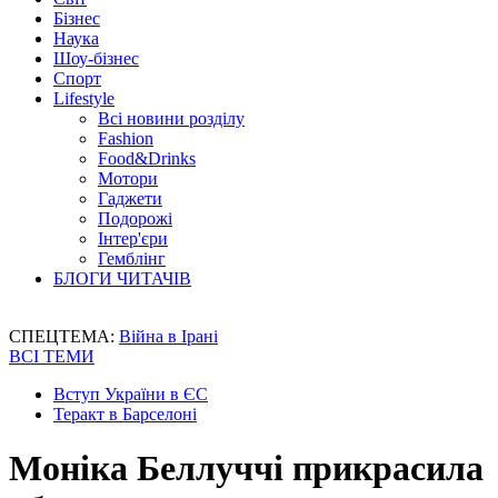
Бізнес
Наука
Шоу-бізнес
Спорт
Lifestyle
Всі новини розділу
Fashion
Food&Drinks
Мотори
Гаджети
Подорожі
Інтер'єри
Гемблінг
БЛОГИ ЧИТАЧІВ
СПЕЦТЕМА:
Війна в Ірані
ВСІ ТЕМИ
Вступ України в ЄС
Теракт в Барселоні
Моніка Беллуччі прикрасила