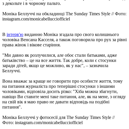
з декольте і в чорному пальто.
Моніка Беллуччі на обкладинці The Sunday Times Style // Фото:
instagram.com/monicabellucciofficiel
В
інтерв'ю
виданню Моніка згадала про свого колишнього
чоловіка Венсана Касселя, а також поговорила про рух за рівні
права жінок і вікове старіння.
"Ми давно як розлучилися, але обоє стали батьками, адже
батьківство – це на все життя. Так добре, коли є стосунки
заради дітей, якщо це можливо, як у нас", – зазначила
Беллуччі.
Вона вважає за краще не говорити про особисте життя, тому
на питання журналіста про теперішні стосунки з іншими
чоловіками, відповіла досить різко: "Хіба можна збагнути,
навіщо Ви ставите мені таке питання, але, як на мене, з огляду
на свій вік я маю право не давати відповідь на подібні
питання".
Моніка Беллуччі у фотосесії для The Sunday Times Style //
Фото: instagram.com/monicabellucciofficiel