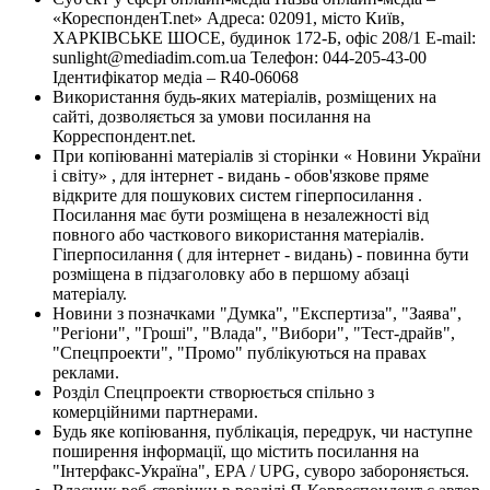
«КореспонденТ.net» Адреса: 02091, місто Київ,
ХАРКІВСЬКЕ ШОСЕ, будинок 172-Б, офіс 208/1 E-mail:
sunlight@mediadim.com.ua
Телефон: 044-205-43-00
Ідентифікатор медіа – R40-06068
Використання будь-яких матеріалів, розміщених на
сайті, дозволяється за умови посилання на
Корреспондент.net.
При копіюванні матеріалів зі сторінки « Новини України
і світу» , для інтернет - видань - обов'язкове пряме
відкрите для пошукових систем гіперпосилання .
Посилання має бути розміщена в незалежності від
повного або часткового використання матеріалів.
Гіперпосилання ( для інтернет - видань) - повинна бути
розміщена в підзаголовку або в першому абзаці
матеріалу.
Новини з позначками "Думка", "Експертиза", "Заява",
"Регіони", "Гроші", "Влада", "Вибори", "Тест-драйв",
"Спецпроекти", "Промо" публікуються на правах
реклами.
Розділ Спецпроекти створюється спільно з
комерційними партнерами.
Будь яке копіювання, публікація, передрук, чи наступне
поширення інформації, що містить посилання на
"Інтерфакс-Україна", EPA / UPG, суворо забороняється.