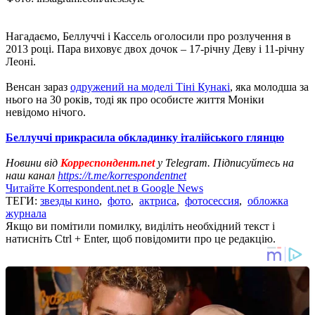
Нагадаємо, Беллуччі і Кассель оголосили про розлучення в
2013 році. Пара виховує двох дочок – 17-річну Деву і 11-річну
Леоні.
Венсан зараз
одружений на моделі Тіні Кунакі
, яка молодша за
нього на 30 років, тоді як про особисте життя Моніки
невідомо нічого.
Беллуччі прикрасила обкладинку італійського глянцю
Новини від
Корреспондент.net
у Telegram. Підписуйтесь на
наш канал
https://t.me/korrespondentnet
Читайте Korrespondent.net в Google News
ТЕГИ:
звезды кино
,
фото
,
актриса
,
фотосессия
,
обложка
журнала
Якщо ви помітили помилку, виділіть необхідний текст і
натисніть Ctrl + Enter, щоб повідомити про це редакцію.