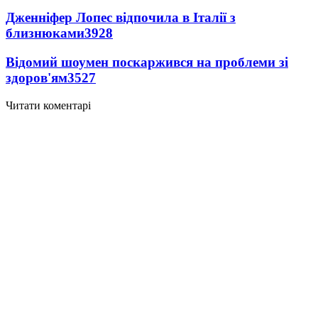
Дженніфер Лопес відпочила в Італії з
близнюками
3928
Відомий шоумен поскаржився на проблеми зі
здоров'ям
3527
Читати коментарі