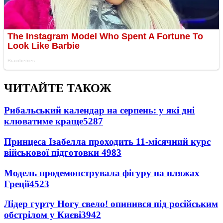
ЧИТАЙТЕ ТАКОЖ
Рибальський календар на серпень: у які дні
клюватиме краще
5287
Принцеса Ізабелла проходить 11-місячний курс
військової підготовки
4983
Модель продемонструвала фігуру на пляжах
Греції
4523
Лідер гурту Ногу свело! опинився під російським
обстрілом у Києві
3942