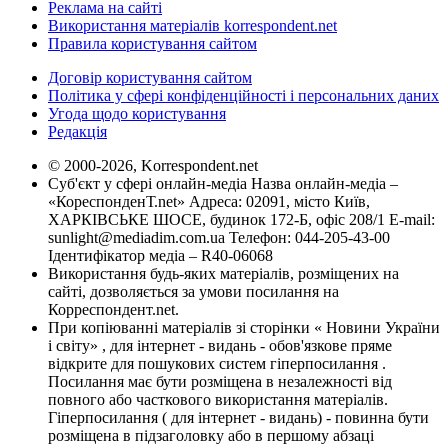
Реклама на сайті
Використання матеріалів korrespondent.net
Правила користування сайтом
Договір користування сайтом
Політика у сфері конфіденційності і персональних даних
Угода щодо користування
Редакція
© 2000-2026, Korrespondent.net
Суб'єкт у сфері онлайн-медіа Назва онлайн-медіа –
«КореспонденТ.net» Адреса: 02091, місто Київ,
ХАРКІВСЬКЕ ШОСЕ, будинок 172-Б, офіс 208/1 E-mail:
sunlight@mediadim.com.ua
Телефон: 044-205-43-00
Ідентифікатор медіа – R40-06068
Використання будь-яких матеріалів, розміщених на
сайті, дозволяється за умови посилання на
Корреспондент.net.
При копіюванні матеріалів зі сторінки « Новини України
і світу» , для інтернет - видань - обов'язкове пряме
відкрите для пошукових систем гіперпосилання .
Посилання має бути розміщена в незалежності від
повного або часткового використання матеріалів.
Гіперпосилання ( для інтернет - видань) - повинна бути
розміщена в підзаголовку або в першому абзаці