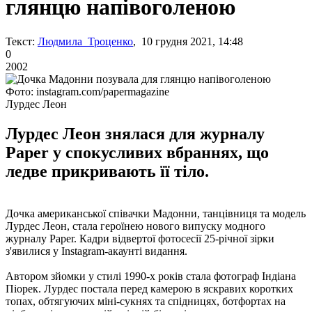
глянцю напівоголеною
Текст:
Людмила Троценко
, 10 грудня 2021, 14:48
0
2002
Фото: instagram.com/papermagazine
Лурдес Леон
Лурдес Леон знялася для журналу
Paper у спокусливих вбраннях, що
ледве прикривають її тіло.
Дочка американської співачки Мадонни, танцівниця та модель
Лурдес Леон, стала героїнею нового випуску модного
журналу Paper. Кадри відвертої фотосесії 25-річної зірки
з'явилися у Instagram-акаунті видання.
Автором зйомки у стилі 1990-х років стала фотограф Індіана
Піорек. Лурдес постала перед камерою в яскравих коротких
топах, обтягуючих міні-сукнях та спідницях, ботфортах на