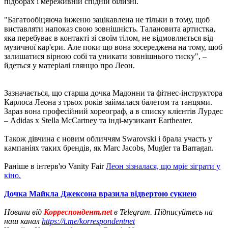
підборах і мереживній спідній білизні.
"Багатообіцяюча інженю зацікавлена ​​не тільки в тому, щоб
виставляти напоказ свою зовнішність. Талановита артистка,
яка перебуває в контакті зі своїм тілом, не відмовляється від
музичної кар'єри. Але поки що вона зосереджена на тому, щоб
залишатися вірною собі та уникати зовнішнього тиску", –
йдеться у матеріалі глянцю про Леон.
Зазначається, що старша дочка Мадонни та фітнес-інструктора
Карлоса Леона з трьох років займалася балетом та танцями.
Зараз вона професійний хореограф, а в списку клієнтів Лурдес
– Adidas x Stella McCartney та інді-музикант Eartheater.
Також дівчина є новим обличчям Swarovski і брала участь у
кампаніях таких брендів, як Marc Jacobs, Mugler та Barragаn.
Раніше в інтерв'ю Vanity Fair
Леон зізналася, що мріє зіграти у
кіно.
Дочка Майкла Джексона вразила відвертою сукнею
Новини від
Корреспондент.net
в Telegram. Підписуйтесь на
наш канал
https://t.me/korrespondentnet