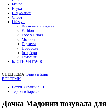
Бізнес
Наука
Шоу-бізнес
Спорт
Lifestyle
Всі новини розділу
Fashion
Food&Drinks
Мотори
Гаджети
Подорожі
Інтер'єри
Гемблінг
БЛОГИ ЧИТАЧІВ
СПЕЦТЕМА:
Війна в Ірані
ВСІ ТЕМИ
Вступ України в ЄС
Теракт в Барселоні
Дочка Мадонни позувала для