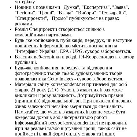
матеріалу.
Новини з позначками "Думка", "Експертиза", "Заява",
"Регіони", "Гроші", "Влада", "Вибори", "Тест-драйв",
"Спецпроекти", "Промо" публікуються на правах
реклами.
Розділ Спецпроекти створюється спільно з
комерційними партнерами.
Будь яке копіювання, публікація, передрук, чи наступне
поширення інформації, що містить посилання на
"Інтерфакс-Україна", EPA / UPG, суворо забороняється.
Власник веб-сторінки в розділі Я-Корреспондент є автор
публікації.
Будь-яке копіювання, передрук та відтворення
фотографічних творів та/або аудіовізуальних творів
правовласника Getty Images - суворо забороняється.
Матеріали сайту korrespondent.net призначені для осіб
старше 21 року (21+). Участь в азартних іграх може
викликати ігрову залежність. Дотримуйтесь правил
(принципів) відповідальної гри. При виявленні перших
ознак залежності негайно зверніться до спеціаліста.
Пам'ятайте, що участь в азартних іграх не може бути
джерелом доходів або альтернативою роботі.
Інформаційний ресурс korrespondent.net не проводить
ігри на реальні та/або віртуальні гроші, також сайт не
приймає ні в якій формі оплату ставок та інших