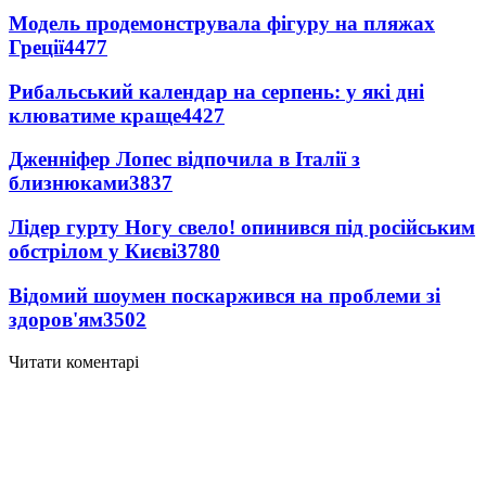
Модель продемонструвала фігуру на пляжах
Греції
4477
Рибальський календар на серпень: у які дні
клюватиме краще
4427
Дженніфер Лопес відпочила в Італії з
близнюками
3837
Лідер гурту Ногу свело! опинився під російським
обстрілом у Києві
3780
Відомий шоумен поскаржився на проблеми зі
здоров'ям
3502
Читати коментарі