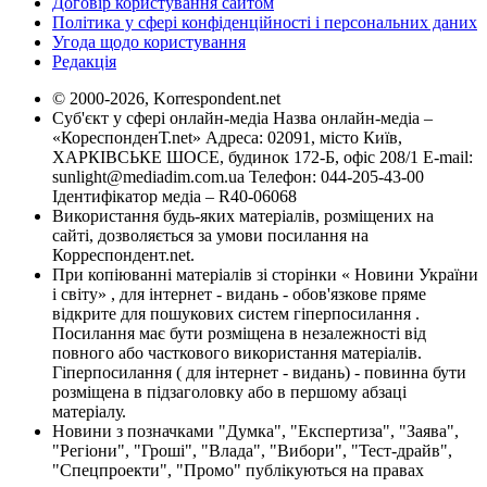
Договір користування сайтом
Політика у сфері конфіденційності і персональних даних
Угода щодо користування
Редакція
© 2000-2026, Korrespondent.net
Суб'єкт у сфері онлайн-медіа Назва онлайн-медіа –
«КореспонденТ.net» Адреса: 02091, місто Київ,
ХАРКІВСЬКЕ ШОСЕ, будинок 172-Б, офіс 208/1 E-mail:
sunlight@mediadim.com.ua
Телефон: 044-205-43-00
Ідентифікатор медіа – R40-06068
Використання будь-яких матеріалів, розміщених на
сайті, дозволяється за умови посилання на
Корреспондент.net.
При копіюванні матеріалів зі сторінки « Новини України
і світу» , для інтернет - видань - обов'язкове пряме
відкрите для пошукових систем гіперпосилання .
Посилання має бути розміщена в незалежності від
повного або часткового використання матеріалів.
Гіперпосилання ( для інтернет - видань) - повинна бути
розміщена в підзаголовку або в першому абзаці
матеріалу.
Новини з позначками "Думка", "Експертиза", "Заява",
"Регіони", "Гроші", "Влада", "Вибори", "Тест-драйв",
"Спецпроекти", "Промо" публікуються на правах