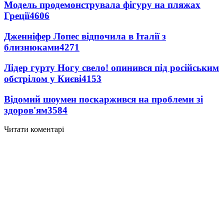
Модель продемонструвала фігуру на пляжах
Греції
4606
Дженніфер Лопес відпочила в Італії з
близнюками
4271
Лідер гурту Ногу свело! опинився під російським
обстрілом у Києві
4153
Відомий шоумен поскаржився на проблеми зі
здоров'ям
3584
Читати коментарі