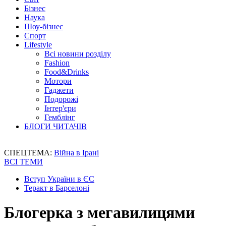
Бізнес
Наука
Шоу-бізнес
Спорт
Lifestyle
Всі новини розділу
Fashion
Food&Drinks
Мотори
Гаджети
Подорожі
Інтер'єри
Гемблінг
БЛОГИ ЧИТАЧІВ
СПЕЦТЕМА:
Війна в Ірані
ВСІ ТЕМИ
Вступ України в ЄС
Теракт в Барселоні
Блогерка з мегавилицями