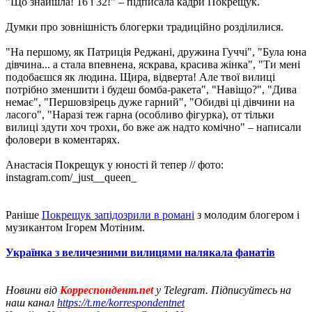
"Що знайшла! 16 і 32!" – підписала кадри Покрещук.
Думки про зовнішність блогерки традиційно розділилися.
"На першому, як Патриція Реджані, дружина Гуччі", "Була юна
дівчина... а стала впевнена, яскрава, красива жінка", "Ти мені
подобаєшся як людина. Щира, відверта! Але твої вилиці
потрібно зменшити і будеш бомба-ракета", "Навіщо?", "Дива
немає", "Першовзірець дуже гарний", "Обидві ці дівчини на
ласого", "Наразі теж гарна (особливо фігурка), от тільки
вилиці здути хоч трохи, бо вже аж надто комічно" – написали
фоловери в коментарях.
Анастасія Покрещук у юності й тепер // фото:
instagram.com/_just__queen_
Раніше
Покрещук запідозрили в романі
з молодим блогером і
музикантом Ігорем Мотіним.
Українка з величезними вилицями налякала фанатів
Новини від
Корреспондент.net
у Telegram. Підписуйтесь на
наш канал
https://t.me/korrespondentnet