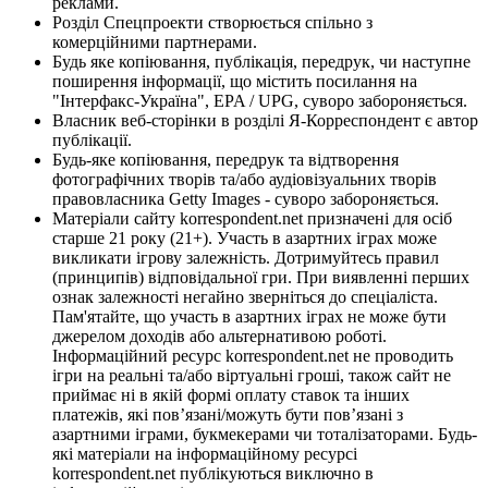
реклами.
Розділ Спецпроекти створюється спільно з
комерційними партнерами.
Будь яке копіювання, публікація, передрук, чи наступне
поширення інформації, що містить посилання на
"Інтерфакс-Україна", EPA / UPG, суворо забороняється.
Власник веб-сторінки в розділі Я-Корреспондент є автор
публікації.
Будь-яке копіювання, передрук та відтворення
фотографічних творів та/або аудіовізуальних творів
правовласника Getty Images - суворо забороняється.
Матеріали сайту korrespondent.net призначені для осіб
старше 21 року (21+). Участь в азартних іграх може
викликати ігрову залежність. Дотримуйтесь правил
(принципів) відповідальної гри. При виявленні перших
ознак залежності негайно зверніться до спеціаліста.
Пам'ятайте, що участь в азартних іграх не може бути
джерелом доходів або альтернативою роботі.
Інформаційний ресурс korrespondent.net не проводить
ігри на реальні та/або віртуальні гроші, також сайт не
приймає ні в якій формі оплату ставок та інших
платежів, які пов’язані/можуть бути пов’язані з
азартними іграми, букмекерами чи тоталізаторами. Будь-
які матеріали на інформаційному ресурсі
korrespondent.net публікуються виключно в