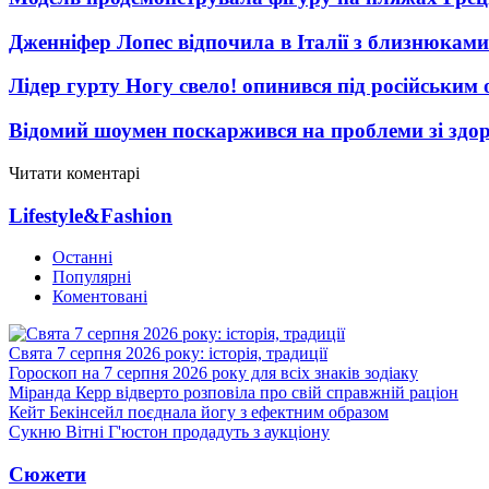
Дженніфер Лопес відпочила в Італії з близнюками
Лідер гурту Ногу свело! опинився під російським 
Відомий шоумен поскаржився на проблеми зі здо
Читати коментарі
Lifestyle&Fashion
Останні
Популярні
Коментовані
Свята 7 серпня 2026 року: історія, традиції
Гороскоп на 7 серпня 2026 року для всіх знаків зодіаку
Міранда Керр відверто розповіла про свій справжній раціон
Кейт Бекінсейл поєднала йогу з ефектним образом
Сукню Вітні Г'юстон продадуть з аукціону
Сюжети