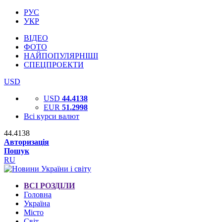
РУС
УКР
ВІДЕО
ФОТО
НАЙПОПУЛЯРНІШІ
СПЕЦПРОЕКТИ
USD
USD
44.4138
EUR
51.2998
Всі курси валют
44.4138
Авторизація
Пошук
RU
ВСІ РОЗДІЛИ
Головна
Україна
Місто
Світ