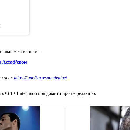
)
"палкої мексиканки".
ю Астаф'євою
ш канал
https://t.me/korrespondentnet
ь Ctrl + Enter, щоб повідомити про це редакцію.