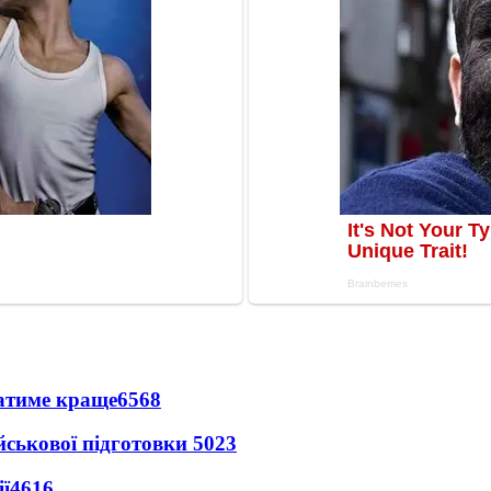
ватиме краще
6568
йськової підготовки
5023
ї
4616