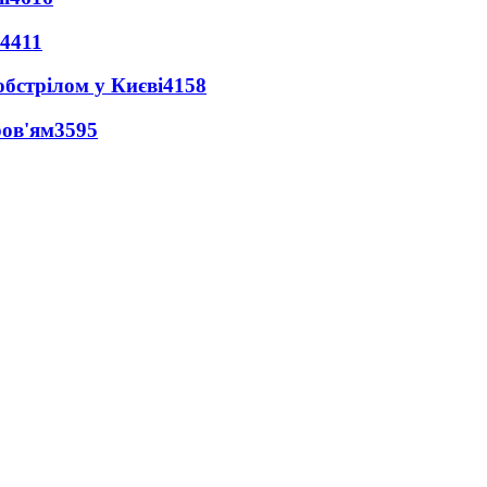
4411
обстрілом у Києві
4158
ров'ям
3595