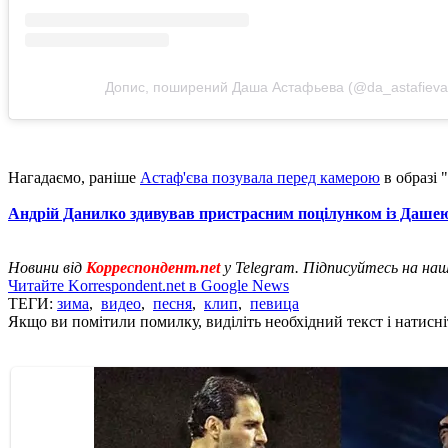
Допис, поширений Даша Астафьева (@da_astafieva
Нагадаємо, раніше
Астаф'єва позувала перед камерою
в образі 
Андрій Данилко здивував пристрасним поцілунком із Даше
Новини від
Корреспондент.net
у Telegram. Підписуйтесь на на
Читайте Korrespondent.net в Google News
ТЕГИ:
зима
,
видео
,
песня
,
клип
,
певица
Якщо ви помітили помилку, виділіть необхідний текст і натисніт