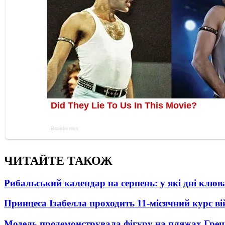
ЧИТАЙТЕ ТАКОЖ
Рибальський календар на серпень: у які дні клю
Принцеса Ізабелла проходить 11-місячний курс ві
Модель продемонструвала фігуру на пляжах Греці