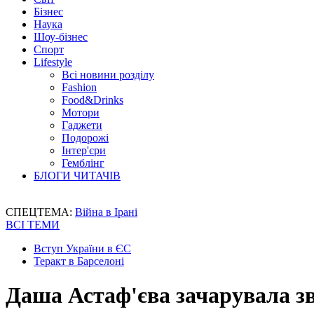
Бізнес
Наука
Шоу-бізнес
Спорт
Lifestyle
Всі новини розділу
Fashion
Food&Drinks
Мотори
Гаджети
Подорожі
Інтер'єри
Гемблінг
БЛОГИ ЧИТАЧІВ
СПЕЦТЕМА:
Війна в Ірані
ВСІ ТЕМИ
Вступ України в ЄС
Теракт в Барселоні
Даша Астаф'єва зачарувала 