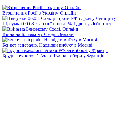
Вторгнення Росії в Україну. Онлайн
Підсумки 06.08: Санкції проти РФ і дрон у Лейпцигу
Війна на Близькому Сході. Онлайн
Бенкет генералів. Наслідки вибуху в Москві
Брудні технології. Атаки РФ на вибори у Франції