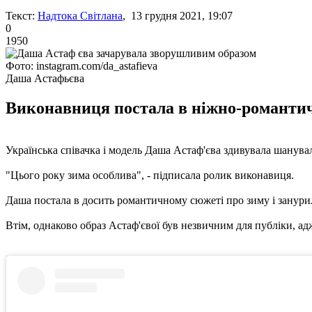
Текст:
Надтока Світлана
, 13 грудня 2021, 19:07
0
1950
Фото: instagram.com/da_astafieva
Даша Астафьєва
Виконавниця постала в ніжно-романтичн
Українська співачка і модель Даша Астаф'єва здивувала шанувальн
"Цього року зима особлива", - підписала ролик виконавиця.
Даша постала в досить романтичному сюжеті про зиму і занурил
Втім, однаково образ Астаф'євої був незвичним для публіки, адж