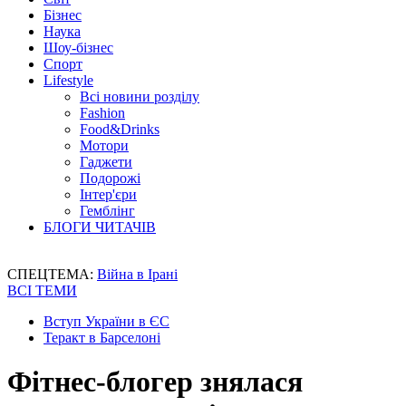
Бізнес
Наука
Шоу-бізнес
Спорт
Lifestyle
Всі новини розділу
Fashion
Food&Drinks
Мотори
Гаджети
Подорожі
Інтер'єри
Гемблінг
БЛОГИ ЧИТАЧІВ
СПЕЦТЕМА:
Війна в Ірані
ВСІ ТЕМИ
Вступ України в ЄС
Теракт в Барселоні
Фітнес-блогер знялася