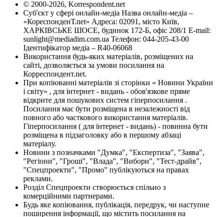
© 2000-2026, Korrespondent.net
Суб'єкт у сфері онлайн-медіа Назва онлайн-медіа –
«КореспонденТ.net» Адреса: 02091, місто Київ,
ХАРКІВСЬКЕ ШОСЕ, будинок 172-Б, офіс 208/1 E-mail:
sunlight@mediadim.com.ua
Телефон: 044-205-43-00
Ідентифікатор медіа – R40-06068
Використання будь-яких матеріалів, розміщених на
сайті, дозволяється за умови посилання на
Корреспондент.net.
При копіюванні матеріалів зі сторінки « Новини України
і світу» , для інтернет - видань - обов'язкове пряме
відкрите для пошукових систем гіперпосилання .
Посилання має бути розміщена в незалежності від
повного або часткового використання матеріалів.
Гіперпосилання ( для інтернет - видань) - повинна бути
розміщена в підзаголовку або в першому абзаці
матеріалу.
Новини з позначками "Думка", "Експертиза", "Заява",
"Регіони", "Гроші", "Влада", "Вибори", "Тест-драйв",
"Спецпроекти", "Промо" публікуються на правах
реклами.
Розділ Спецпроекти створюється спільно з
комерційними партнерами.
Будь яке копіювання, публікація, передрук, чи наступне
поширення інформації, що містить посилання на