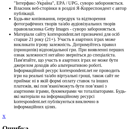
"Інтерфакс-Україна", EPA / UPG, суворо забороняється.
Власник веб-сторінки в розділі Я-Корреспондент є автор
публікації.
Будь-яке копіювання, передрук та відтворення
фотографічних творів та/або аудіовізуальних творів
правовласника Getty Images - суворо забороняється.
Матеріали сайту korrespondent.net призначені для осіб
старше 21 року (21+). Участь в азартних іграх може
викликати ігрову залежність. Дотримуйтесь правил
(принципів) відповідальної гри. При виявленні перших
ознак залежності негайно зверніться до спеціаліста.
Пам'ятайте, що участь в азартних іграх не може бути
джерелом доходів або альтернативою роботі.
Інформаційний ресурс korrespondent.net не проводить
ігри на реальні та/або віртуальні гроші, також сайт не
приймає ні в якій формі оплату ставок та інших
платежів, які пов’язані/можуть бути пов’язані з
азартними іграми, букмекерами чи тоталізаторами. Будь-
які матеріали на інформаційному ресурсі
korrespondent.net публікуються виключно в
інформаційних цілях.
X
Ошибка