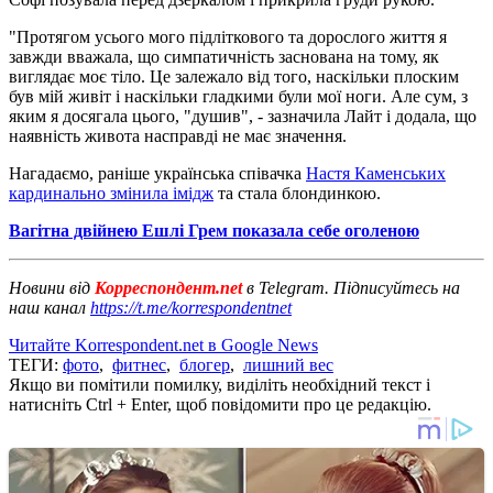
"Протягом усього мого підліткового та дорослого життя я
завжди вважала, що симпатичність заснована на тому, як
виглядає моє тіло. Це залежало від того, наскільки плоским
був мій живіт і наскільки гладкими були мої ноги. Але сум, з
яким я досягала цього, "душив", - зазначила Лайт і додала, що
наявність живота насправді не має значення.
Нагадаємо, раніше українська співачка
Настя Каменських
кардинально змінила імідж
та стала блондинкою.
Вагітна двійнею Ешлі Грем показала себе оголеною
Новини від
Корреспондент.net
в Telegram. Підписуйтесь на
наш канал
https://t.me/korrespondentnet
Читайте Korrespondent.net в Google News
ТЕГИ:
фото
,
фитнес
,
блогер
,
лишний вес
Якщо ви помітили помилку, виділіть необхідний текст і
натисніть Ctrl + Enter, щоб повідомити про це редакцію.