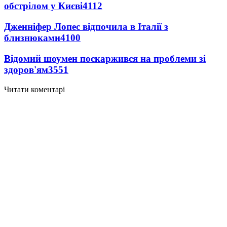
обстрілом у Києві
4112
Дженніфер Лопес відпочила в Італії з
близнюками
4100
Відомий шоумен поскаржився на проблеми зі
здоров'ям
3551
Читати коментарі