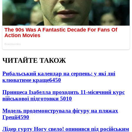
ЧИТАЙТЕ ТАКОЖ
Рибальський календар на серпень: у які дні
клюватиме краще
6450
Принцеса Ізабелла проходить 11-місячний курс
військової підготовки
5010
Модель продемонструвала фігуру на пляжах
Греції
4590
Лідер гурту Ногу свело! опинився під російським