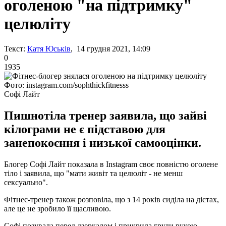
оголеною "на підтримку"
целюліту
Текст:
Катя Юськів
, 14 грудня 2021, 14:09
0
1935
Фото: instagram.com/sophthickfitnesss
Софі Лайт
Пишнотіла тренер заявила, що зайві
кілограми не є підставою для
занепокоєння і низької самооцінки.
Блогер Софі Лайт показала в Instagram своє повністю оголене
тіло і заявила, що "мати живіт та целюліт - не менш
сексуально".
Фітнес-тренер також розповіла, що з 14 років сиділа на дієтах,
але це не зробило її щасливою.
Софі позувала перед дзеркалом і прикрила груди рукою.