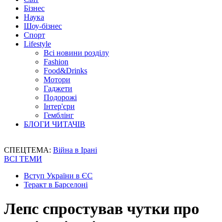
Бізнес
Наука
Шоу-бізнес
Спорт
Lifestyle
Всі новини розділу
Fashion
Food&Drinks
Мотори
Гаджети
Подорожі
Інтер'єри
Гемблінг
БЛОГИ ЧИТАЧІВ
СПЕЦТЕМА:
Війна в Ірані
ВСІ ТЕМИ
Вступ України в ЄС
Теракт в Барселоні
Лепс спростував чутки про