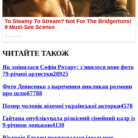
ЧИТАЙТЕ ТАКОЖ
Як змінилася Софія Ротару: з'явилося нове фото
79-річної артистки
28925
Фото Денисенко з нареченим викликав розмови
про шлюб
7788
Помер чоловік відомої української акторки
4578
Гайтана опублікувала рідкісний сімейний кадр із
9-річною донькою
4130
Вікторія Бекхем похизувалася ідеальною