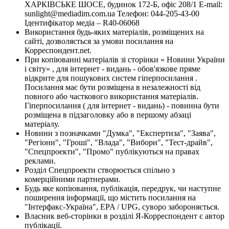
ХАРКІВСЬКЕ ШОСЕ, будинок 172-Б, офіс 208/1 E-mail:
sunlight@mediadim.com.ua
Телефон: 044-205-43-00
Ідентифікатор медіа – R40-06068
Використання будь-яких матеріалів, розміщених на
сайті, дозволяється за умови посилання на
Корреспондент.net.
При копіюванні матеріалів зі сторінки « Новини України
і світу» , для інтернет - видань - обов'язкове пряме
відкрите для пошукових систем гіперпосилання .
Посилання має бути розміщена в незалежності від
повного або часткового використання матеріалів.
Гіперпосилання ( для інтернет - видань) - повинна бути
розміщена в підзаголовку або в першому абзаці
матеріалу.
Новини з позначками "Думка", "Експертиза", "Заява",
"Регіони", "Гроші", "Влада", "Вибори", "Тест-драйв",
"Спецпроекти", "Промо" публікуються на правах
реклами.
Розділ Спецпроекти створюється спільно з
комерційними партнерами.
Будь яке копіювання, публікація, передрук, чи наступне
поширення інформації, що містить посилання на
"Інтерфакс-Україна", EPA / UPG, суворо забороняється.
Власник веб-сторінки в розділі Я-Корреспондент є автор
публікації.