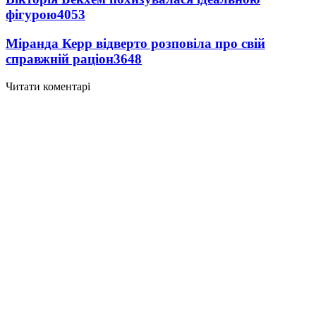
фігурою
4053
Міранда Керр відверто розповіла про свій
справжній раціон
3648
Читати коментарі