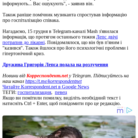
інформують... Вас ошукують", - заявив він.
Також раніше помічник музиканта спростував інформацію
про госпіталізацію співака.
Нагадаємо, 15 грудня в Telegram-каналі Mash з'явилася
інформація, що протягом останнього тижня
Лепс двічі
потрапив до лікарні
. Повідомлялося, що він був п'яним і
"казився". Також йшлося про його психологічні проблеми і
гіпертонічний криз.
Дружина Григорія Лепса подала на розлучення
Новини від
Корреспондент.net
у Telegram. Підписуйтесь на
наш канал
https://t.me/korrespondentnet
Читайте Korrespondent.net в Google News
ТЕГИ:
госпитализация
,
певец
Якщо ви помітили помилку, виділіть необхідний текст і
натисніть Ctrl + Enter, щоб повідомити про це редакцію.