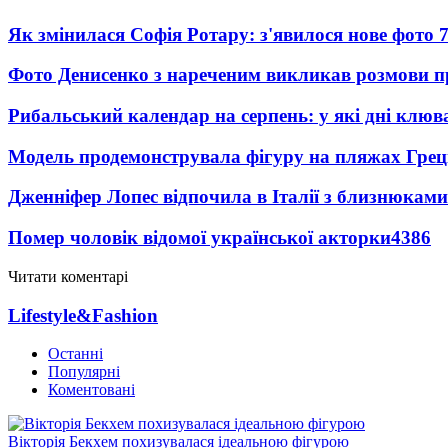
Як змінилася Софія Ротару: з'явилося нове фото 7
Фото Денисенко з нареченим викликав розмови 
Рибальський календар на серпень: у які дні клю
Модель продемонструвала фігуру на пляжах Греці
Дженніфер Лопес відпочила в Італії з близнюками
Помер чоловік відомої української акторки
4386
Читати коментарі
Lifestyle&Fashion
Останні
Популярні
Коментовані
Вікторія Бекхем похизувалася ідеальною фігурою