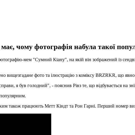
 має, чому фотографія набула такої попу
отографію-мем "Сумний Кіану", на якій він зображений із сендвіч
ено вищезгадане фото та ілюстрацію з коміксу BRZRKR, що явно
справи, я був голодний", - пояснив Рівз те, що відбувається на зні
 популярним.
 яким також працюють Метт Кіндт та Рон Гарні. Перший номер в