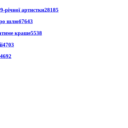
9-річної артистки
28185
про шлюб
7643
ватиме краще
5538
ї
4703
4692