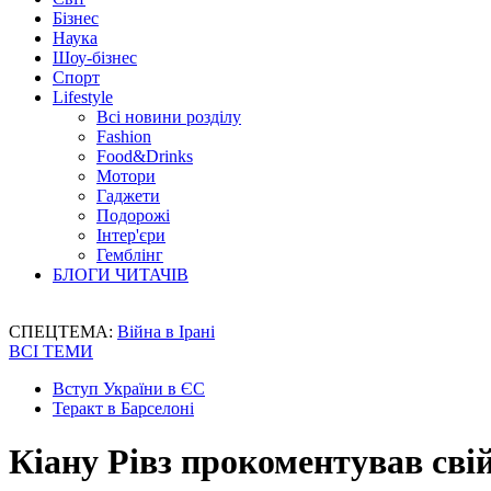
Бізнес
Наука
Шоу-бізнес
Спорт
Lifestyle
Всі новини розділу
Fashion
Food&Drinks
Мотори
Гаджети
Подорожі
Інтер'єри
Гемблінг
БЛОГИ ЧИТАЧІВ
СПЕЦТЕМА:
Війна в Ірані
ВСІ ТЕМИ
Вступ України в ЄС
Теракт в Барселоні
Кіану Рівз прокоментував сві