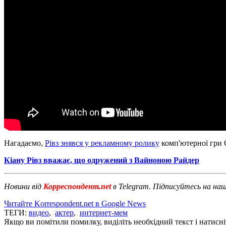
Нагадаємо,
Рівз знявся у рекламному ролику
комп'ютерної гри 
Кіану Рівз вважає, що одружений з Вайноною Райдер
Новини від
Корреспондент.net
в Telegram. Підписуйтесь на на
Читайте Korrespondent.net в Google News
ТЕГИ:
видео
,
актер
,
интернет-мем
Якщо ви помітили помилку, виділіть необхідний текст і натисніт