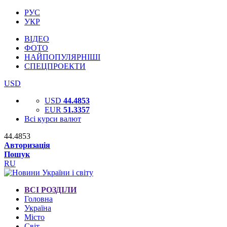
РУС
УКР
ВІДЕО
ФОТО
НАЙПОПУЛЯРНІШІ
СПЕЦПРОЕКТИ
USD
USD
44.4853
EUR
51.3357
Всі курси валют
44.4853
Авторизація
Пошук
RU
ВСІ РОЗДІЛИ
Головна
Україна
Місто
Світ