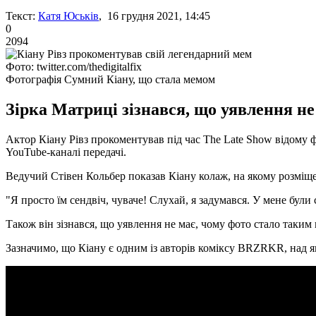
Текст:
Катя Юськів
, 16 грудня 2021, 14:45
0
2094
Фото: twitter.com/thedigitalfix
Фотографія Сумний Кіану, що стала мемом
Зірка Матриці зізнався, що уявлення не
Актор Кіану Рівз прокоментував під час The Late Show відому ф
YouTube-каналі передачі.
Ведучий Стівен Кольбер показав Кіану колаж, на якому розміщ
"Я просто їм сендвіч, чуваче! Слухай, я задумався. У мене були 
Також він зізнався, що уявлення не має, чому фото стало таким
Зазначимо, що Кіану є одним із авторів коміксу BRZRKR, над