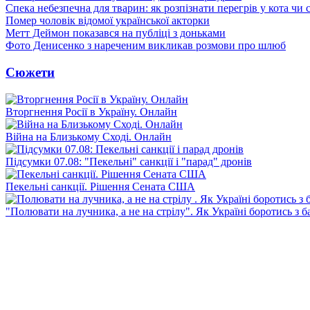
Спека небезпечна для тварин: як розпізнати перегрів у кота чи 
Помер чоловік відомої української акторки
Метт Деймон показався на публіці з доньками
Фото Денисенко з нареченим викликав розмови про шлюб
Сюжети
Вторгнення Росії в Україну. Онлайн
Війна на Близькому Сході. Онлайн
Підсумки 07.08: "Пекельні" санкції і "парад" дронів
Пекельні санкції. Рішення Сената США
"Полювати на лучника, а не на стрілу". Як Україні боротись з 