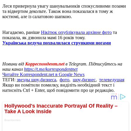
Леся привернула увагу шанувальників спокусливими позами
та відвертим декольте. Також вона показалася в тому ж
костюмі, але із салатовою шапкою.
Нагадаємо, раніше
Нікітюк опублікувала архівне фото
та
показала, як дзвонила мамі 16 років тому.
Українська ведуча похвалилася стрункими ногами
Новини від
Корреспондент.net
в Telegram. Підписуйтесь на
наш канал
https://t.me/korrespondentnet
Читайте Korrespondent.net в Google News
ТЕГИ:
звезды шоу-бизнеса
,
фото
,
шоу-бизнес
,
телеведущая
Якщо ви помітили помилку, виділіть необхідний текст і
натисніть Ctrl + Enter, щоб повідомити про це редакцію.