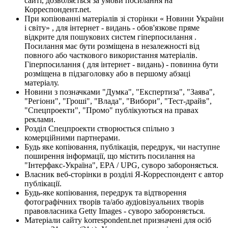
сайті, дозволяється за умови посилання на
Корреспондент.net.
При копіюванні матеріалів зі сторінки « Новини України
і світу» , для інтернет - видань - обов'язкове пряме
відкрите для пошукових систем гіперпосилання .
Посилання має бути розміщена в незалежності від
повного або часткового використання матеріалів.
Гіперпосилання ( для інтернет - видань) - повинна бути
розміщена в підзаголовку або в першому абзаці
матеріалу.
Новини з позначками "Думка", "Експертиза", "Заява",
"Регіони", "Гроші", "Влада", "Вибори", "Тест-драйв",
"Спецпроекти", "Промо" публікуються на правах
реклами.
Розділ Спецпроекти створюється спільно з
комерційними партнерами.
Будь яке копіювання, публікація, передрук, чи наступне
поширення інформації, що містить посилання на
"Інтерфакс-Україна", EPA / UPG, суворо забороняється.
Власник веб-сторінки в розділі Я-Корреспондент є автор
публікації.
Будь-яке копіювання, передрук та відтворення
фотографічних творів та/або аудіовізуальних творів
правовласника Getty Images - суворо забороняється.
Матеріали сайту korrespondent.net призначені для осіб