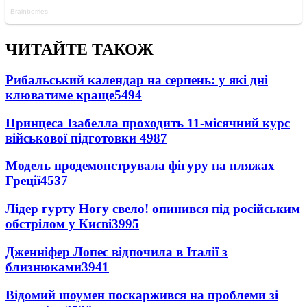
ЧИТАЙТЕ ТАКОЖ
Рибальський календар на серпень: у які дні
клюватиме краще
5494
Принцеса Ізабелла проходить 11-місячний курс
військової підготовки
4987
Модель продемонструвала фігуру на пляжах
Греції
4537
Лідер гурту Ногу свело! опинився під російським
обстрілом у Києві
3995
Дженніфер Лопес відпочила в Італії з
близнюками
3941
Відомий шоумен поскаржився на проблеми зі