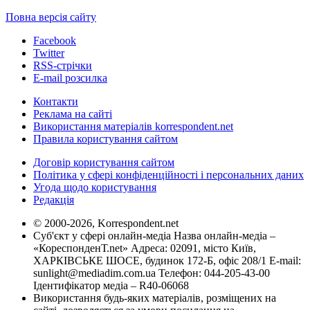
Повна версія сайту
Facebook
Twitter
RSS-стрічки
E-mail розсилка
Контакти
Реклама на сайті
Використання матеріалів korrespondent.net
Правила користування сайтом
Договір користування сайтом
Політика у сфері конфіденційності і персональних даних
Угода щодо користування
Редакція
© 2000-2026, Korrespondent.net
Суб'єкт у сфері онлайн-медіа Назва онлайн-медіа –
«КореспонденТ.net» Адреса: 02091, місто Київ,
ХАРКІВСЬКЕ ШОСЕ, будинок 172-Б, офіс 208/1 E-mail:
sunlight@mediadim.com.ua
Телефон: 044-205-43-00
Ідентифікатор медіа – R40-06068
Використання будь-яких матеріалів, розміщених на