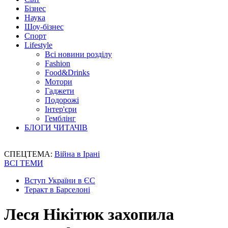
Бізнес
Наука
Шоу-бізнес
Спорт
Lifestyle
Всі новини розділу
Fashion
Food&Drinks
Мотори
Гаджети
Подорожі
Інтер'єри
Гемблінг
БЛОГИ ЧИТАЧІВ
СПЕЦТЕМА:
Війна в Ірані
ВСІ ТЕМИ
Вступ України в ЄС
Теракт в Барселоні
Леся Нікітюк захопила