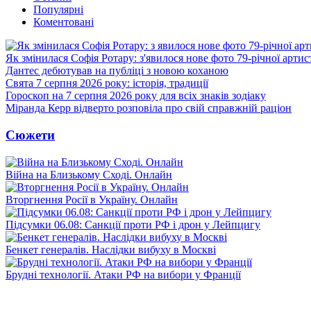
Популярні
Коментовані
Як змінилася Софія Ротару: з'явилося нове фото 79-річної артис
Дантес дебютував на публіці з новою коханою
Свята 7 серпня 2026 року: історія, традиції
Гороскоп на 7 серпня 2026 року для всіх знаків зодіаку
Міранда Керр відверто розповіла про свій справжній раціон
Сюжети
Війна на Близькому Сході. Онлайн
Вторгнення Росії в Україну. Онлайн
Підсумки 06.08: Санкції проти РФ і дрон у Лейпцигу
Бенкет генералів. Наслідки вибуху в Москві
Брудні технології. Атаки РФ на вибори у Франції