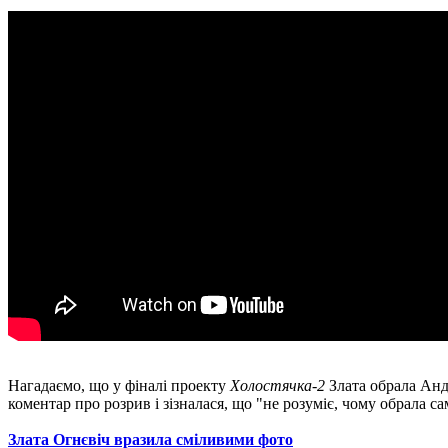
Нагадаємо, що у фіналі проекту
Холостячка-2
Злата обрала Андр
коментар про розрив і зізналася, що "не розуміє, чому обрала с
Злата Огнєвіч вразила сміливими фото