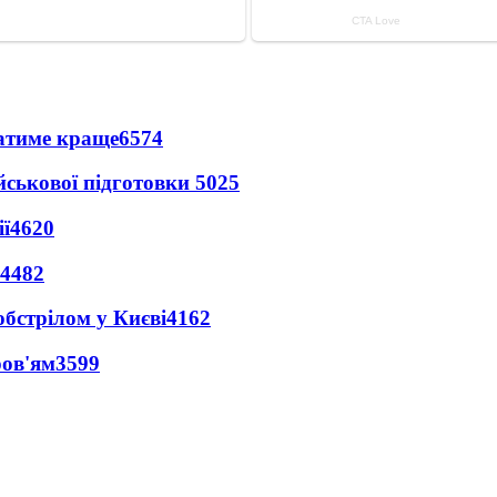
ватиме краще
6574
йськової підготовки
5025
ї
4620
4482
обстрілом у Києві
4162
ров'ям
3599