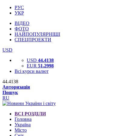
РУС
УКР
ВІДЕО
ФОТО
НАЙПОПУЛЯРНІШІ
СПЕЦПРОЕКТИ
USD
USD
44.4138
EUR
51.2998
Всі курси валют
44.4138
Авторизація
Пошук
RU
ВСІ РОЗДІЛИ
Головна
Україна
Місто
Світ