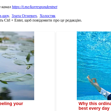
ш канал
https://t.me/korrespondentnet
и-шоу
,
Злата Огневич
,
Холостяк
ь Ctrl + Enter, щоб повідомити про це редакцію.