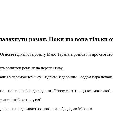
палахнути роман. Поки що вона тільки о
Огнєвіч і фіналіст проекту Макс Тарапата розповіли про свої сто
ать розвиток роману на перспективу.
вання з переможцем шоу Андрієм Задворним. Згодом пара почала
не – це теж любов до людини. Я хочу сказати, що все можливо", 
лике і глибоке почуття".
відносинах відкривається нова грань", - додав Максим.