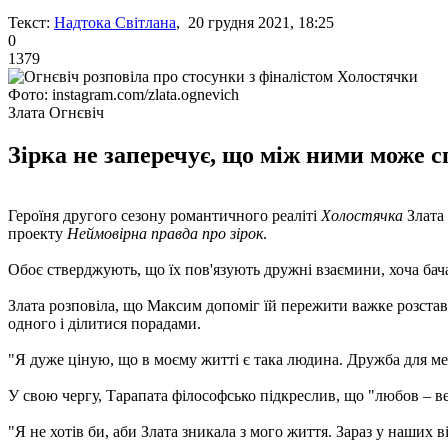
Текст:
Надтока Світлана
, 20 грудня 2021, 18:25
0
1379
Фото: instagram.com/zlata.ognevich
Злата Огнєвіч
Зірка не заперечує, що між ними може с
Героїня другого сезону романтичного реаліті
Холостячка
Злата 
проекту
Неймовірна правда про зірок
.
Обоє стверджують, що їх пов'язують дружні взаємини, хоча бач
Злата розповіла, що Максим допоміг їй пережити важке розста
одного і ділитися порадами.
"Я дуже ціную, що в моєму житті є така людина. Дружба для ме
У свою чергу, Тарапата філософсько підкреслив, що "любов – ве
"Я не хотів би, аби Злата зникала з мого життя. Зараз у наших 