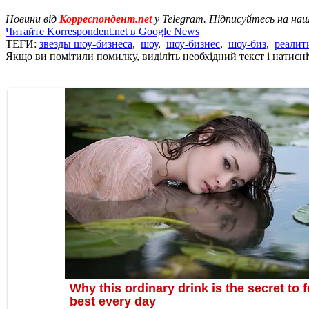
Новини від
Корреспондент.net
у Telegram. Підписуйтесь на на
Читайте Korrespondent.net в Google News
ТЕГИ:
звезды шоу-бизнеса
,
шоу
,
шоу-бизнес
,
шоу-биз
,
реалит
Якщо ви помітили помилку, виділіть необхідний текст і натисніт