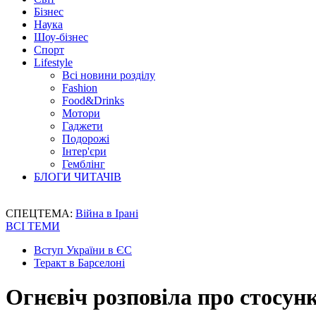
Бізнес
Наука
Шоу-бізнес
Спорт
Lifestyle
Всі новини розділу
Fashion
Food&Drinks
Мотори
Гаджети
Подорожі
Інтер'єри
Гемблінг
БЛОГИ ЧИТАЧІВ
СПЕЦТЕМА:
Війна в Ірані
ВСІ ТЕМИ
Вступ України в ЄС
Теракт в Барселоні
Огнєвіч розповіла про стосун