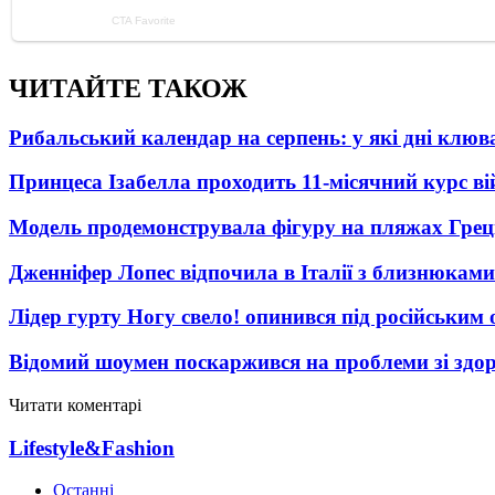
ЧИТАЙТЕ ТАКОЖ
Рибальський календар на серпень: у які дні клю
Принцеса Ізабелла проходить 11-місячний курс ві
Модель продемонструвала фігуру на пляжах Греці
Дженніфер Лопес відпочила в Італії з близнюками
Лідер гурту Ногу свело! опинився під російським 
Відомий шоумен поскаржився на проблеми зі здо
Читати коментарі
Lifestyle&Fashion
Останні