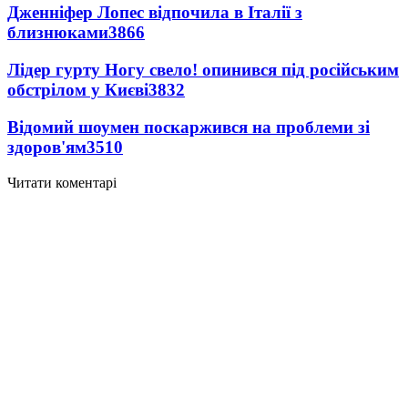
Дженніфер Лопес відпочила в Італії з
близнюками
3866
Лідер гурту Ногу свело! опинився під російським
обстрілом у Києві
3832
Відомий шоумен поскаржився на проблеми зі
здоров'ям
3510
Читати коментарі