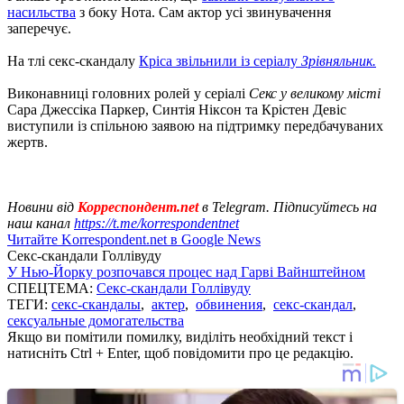
насильства
з боку Нота. Сам актор усі звинувачення
заперечує.
На тлі секс-скандалу
Кріса звільнили із серіалу
Зрівняльник.
Виконавниці головних ролей у серіалі
Секс у великому місті
Сара Джессіка Паркер, Синтія Ніксон та Крістен Девіс
виступили із спільною заявою на підтримку передбачуваних
жертв.
Новини від
Корреспондент.net
в Telegram. Підписуйтесь на
наш канал
https://t.me/korrespondentnet
Читайте Korrespondent.net в Google News
Секс-скандали Голлівуду
У Нью-Йорку розпочався процес над Гарві Вайнштейном
СПЕЦТЕМА:
Секс-скандали Голлівуду
ТЕГИ:
секс-скандалы
,
актер
,
обвинения
,
секс-скандал
,
сексуальные домогательства
Якщо ви помітили помилку, виділіть необхідний текст і
натисніть Ctrl + Enter, щоб повідомити про це редакцію.