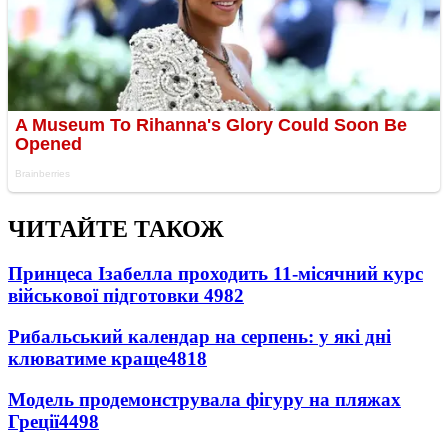
ЧИТАЙТЕ ТАКОЖ
Принцеса Ізабелла проходить 11-місячний курс
військової підготовки
4982
Рибальський календар на серпень: у які дні
клюватиме краще
4818
Модель продемонструвала фігуру на пляжах
Греції
4498