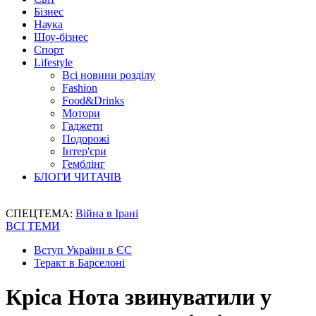
Бізнес
Наука
Шоу-бізнес
Спорт
Lifestyle
Всі новини розділу
Fashion
Food&Drinks
Мотори
Гаджети
Подорожі
Інтер'єри
Гемблінг
БЛОГИ ЧИТАЧІВ
СПЕЦТЕМА:
Війна в Ірані
ВСІ ТЕМИ
Вступ України в ЄС
Теракт в Барселоні
Кріса Нота звинуватили у