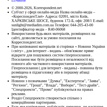
© 2000-2026, Korrespondent.net
Суб'єкт у сфері онлайн-медіа Назва онлайн-медіа –
«КореспонденТ.net» Адреса: 02091, місто Київ,
ХАРКІВСЬКЕ ШОСЕ, будинок 172-Б, офіс 208/1 E-mail:
sunlight@mediadim.com.ua
Телефон: 044-205-43-00
Ідентифікатор медіа – R40-06068
Використання будь-яких матеріалів, розміщених на
сайті, дозволяється за умови посилання на
Корреспондент.net.
При копіюванні матеріалів зі сторінки « Новини України
і світу» , для інтернет - видань - обов'язкове пряме
відкрите для пошукових систем гіперпосилання .
Посилання має бути розміщена в незалежності від
повного або часткового використання матеріалів.
Гіперпосилання ( для інтернет - видань) - повинна бути
розміщена в підзаголовку або в першому абзаці
матеріалу.
Новини з позначками "Думка", "Експертиза", "Заява",
"Регіони", "Гроші", "Влада", "Вибори", "Тест-драйв",
"Спецпроекти", "Промо" публікуються на правах
реклами.
Розділ Спецпроекти створюється спільно з
комерційними партнерами.
Будь яке копіювання, публікація, передрук, чи наступне