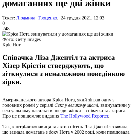
домаганнях ще дві жінки
Текст:
Людмила Троценко
, 24 грудня 2021, 12:03
0
248
Фото: Getty Images
Кріс Нот
Співачка Ліза Джентіл та актриса
Хізер Крістін стверджують, що
зіткнулися з неналежною поведінкою
зірки.
Американського актора Кріса Нота, який зіграв одну з
головних ролей у серіалі
Секс у великому місті
, звинуватили у
сексуальному насильстві ще дві жінки – співачка та актриса.
Про це повідомляє видання
The Hollywood Reporter
.
Так, кантрі-виконавиця та автор пісень Ліза Джентіл заявила,
що зазнала домагань з боку Нота у 2002 році, коли працювала