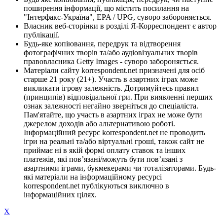
поширення інформації, що містить посилання на
"Інтерфакс-Україна", EPA / UPG, суворо забороняється.
Власник веб-сторінки в розділі Я-Корреспондент є автор
публікації.
Будь-яке копіювання, передрук та відтворення
фотографічних творів та/або аудіовізуальних творів
правовласника Getty Images - суворо забороняється.
Матеріали сайту korrespondent.net призначені для осіб
старше 21 року (21+). Участь в азартних іграх може
викликати ігрову залежність. Дотримуйтесь правил
(принципів) відповідальної гри. При виявленні перших
ознак залежності негайно зверніться до спеціаліста.
Пам'ятайте, що участь в азартних іграх не може бути
джерелом доходів або альтернативою роботі.
Інформаційний ресурс korrespondent.net не проводить
ігри на реальні та/або віртуальні гроші, також сайт не
приймає ні в якій формі оплату ставок та інших
платежів, які пов’язані/можуть бути пов’язані з
азартними іграми, букмекерами чи тоталізаторами. Будь-
які матеріали на інформаційному ресурсі
korrespondent.net публікуються виключно в
інформаційних цілях.
X