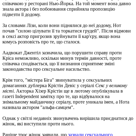
співачкою у ресторані Нью-Йорка. На той момент вона давно
знала актора і без побоювання сприйняла пропозицію
підвезти її додому.
За словами Лізи, коли вони піднялися до неї додому, Нот
почав "силою цілувати її та торкатися грудей". Після відмови
в сексі актор пригрозив зруйнувати її кар'єру, якщо вона
комусь розповість про те, що сталося.
Аадвокат Джентіл зазначила, що порушити справу проти
Кріса неможливо, оскільки минув термін давності, проте
співачка сподівається, що її визнання сприятиме зміні
законодавства про сексуальне насильство.
Крім того, "містера Біга" звинуватила у сексуальних
домаганнях дублерка Крістін Девіс у серіалі
Секс у великому
місті
. Акторка Хізер Крістін ще в лютому опублікувала в
газеті Independent замітку про те, що відбувалося на
знімальному майданчику серіалу, проте уникала імен, а Нота
називала актором "альфа-самцем".
Однак у світлі недавніх звинувачень вирішила приєднатися до
жінок, які виступили проти нього.
Раніше троє жінок заявили, що
зазнали сексуального