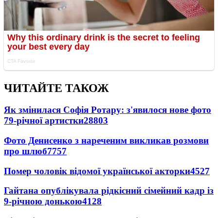
ЧИТАЙТЕ ТАКОЖ
Як змінилася Софія Ротару: з'явилося нове фото
79-річної артистки
28803
Фото Денисенко з нареченим викликав розмови
про шлюб
7757
Помер чоловік відомої української акторки
4527
Гайтана опублікувала рідкісний сімейний кадр із
9-річною донькою
4128