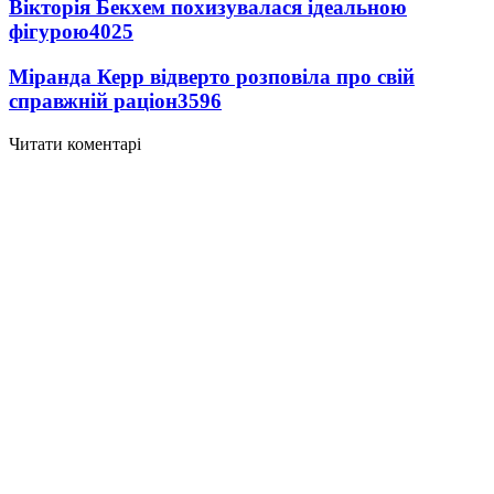
Вікторія Бекхем похизувалася ідеальною
фігурою
4025
Міранда Керр відверто розповіла про свій
справжній раціон
3596
Читати коментарі