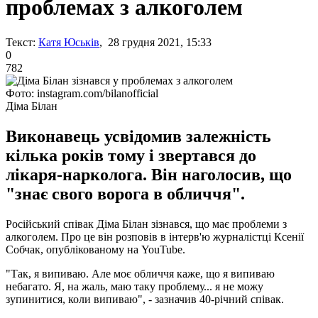
проблемах з алкоголем
Текст:
Катя Юськів
, 28 грудня 2021, 15:33
0
782
Фото: instagram.com/bilanofficial
Діма Білан
Виконавець усвідомив залежність
кілька років тому і звертався до
лікаря-нарколога. Він наголосив, що
"знає свого ворога в обличчя".
Російський співак Діма Білан зізнався, що має проблеми з
алкоголем. Про це він розповів в інтерв'ю журналістці Ксенії
Собчак, опублікованому на YouTube.
"Так, я випиваю. Але моє обличчя каже, що я випиваю
небагато. Я, на жаль, маю таку проблему... я не можу
зупинитися, коли випиваю", - зазначив 40-річний співак.