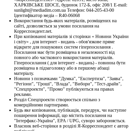
ХАРКІВСЬКЕ ШОСЕ, будинок 172-Б, офіс 208/1 E-mail:
sunlight@mediadim.com.ua
Телефон: 044-205-43-00
Ідентифікатор медіа – R40-06068
Використання будь-яких матеріалів, розміщених на
сайті, дозволяється за умови посилання на
Корреспондент.net.
При копіюванні матеріалів зі сторінки « Новини України
і світу» , для інтернет - видань - обов'язкове пряме
відкрите для пошукових систем гіперпосилання .
Посилання має бути розміщена в незалежності від
повного або часткового використання матеріалів.
Гіперпосилання ( для інтернет - видань) - повинна бути
розміщена в підзаголовку або в першому абзаці
матеріалу.
Новини з позначками "Думка", "Експертиза", "Заява",
"Регіони", "Гроші", "Влада", "Вибори", "Тест-драйв",
"Спецпроекти", "Промо" публікуються на правах
реклами.
Розділ Спецпроекти створюється спільно з
комерційними партнерами.
Будь яке копіювання, публікація, передрук, чи наступне
поширення інформації, що містить посилання на
"Інтерфакс-Україна", EPA / UPG, суворо забороняється.
Власник веб-сторінки в розділі Я-Корреспондент є автор