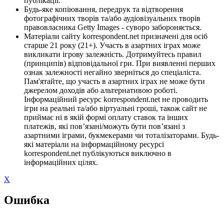
публікації.
Будь-яке копіювання, передрук та відтворення
фотографічних творів та/або аудіовізуальних творів
правовласника Getty Images - суворо забороняється.
Матеріали сайту korrespondent.net призначені для осіб
старше 21 року (21+). Участь в азартних іграх може
викликати ігрову залежність. Дотримуйтесь правил
(принципів) відповідальної гри. При виявленні перших
ознак залежності негайно зверніться до спеціаліста.
Пам'ятайте, що участь в азартних іграх не може бути
джерелом доходів або альтернативою роботі.
Інформаційний ресурс korrespondent.net не проводить
ігри на реальні та/або віртуальні гроші, також сайт не
приймає ні в якій формі оплату ставок та інших
платежів, які пов’язані/можуть бути пов’язані з
азартними іграми, букмекерами чи тоталізаторами. Будь-
які матеріали на інформаційному ресурсі
korrespondent.net публікуються виключно в
інформаційних цілях.
X
Ошибка