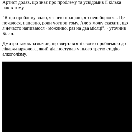
Артист додав, що знає про проблему та усвідомив її кілька
років тому.
"Я цю проблему знаю, я з нею працюю, я з нею борюся... Це
почалося, напевно, роки чотири тому. Але я можу сказати, що
я нечасто напиваюся - можливо, раз на два місяці", - уточнив
Білан.
Дмитро також зазначив, що звертався зі своєю проблемою до
лікаря-нарколога, який діагностував у нього третю стадію
алкоголізму.