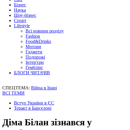
Бізнес
Наука
Шоу-бізнес
Спорт
Lifestyle
Всі новини розділу
Fashion
Food&Drinks
Мотори
Гаджети
Подорожі
Інтер'єри
Гемблінг
БЛОГИ ЧИТАЧІВ
СПЕЦТЕМА:
Війна в Ірані
ВСІ ТЕМИ
Вступ України в ЄС
Теракт в Барселоні
Діма Білан зізнався у