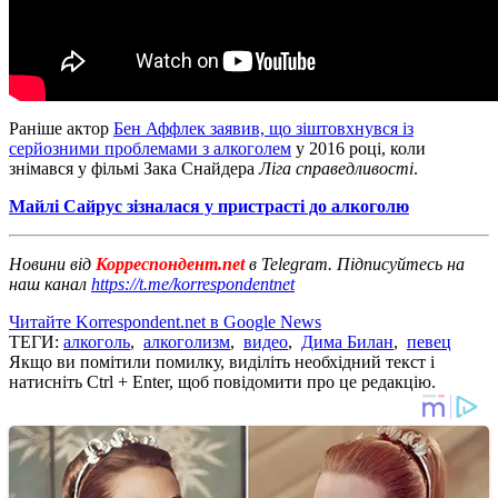
Раніше актор
Бен Аффлек заявив, що зіштовхнувся із
серйозними проблемами з алкоголем
у 2016 році, коли
знімався у фільмі Зака ​​Снайдера
Ліга справедливості
.
Майлі Сайрус зізналася у пристрасті до алкоголю
Новини від
Корреспондент.net
в Telegram. Підписуйтесь на
наш канал
https://t.me/korrespondentnet
Читайте Korrespondent.net в Google News
ТЕГИ:
алкоголь
,
алкоголизм
,
видео
,
Дима Билан
,
певец
Якщо ви помітили помилку, виділіть необхідний текст і
натисніть Ctrl + Enter, щоб повідомити про це редакцію.