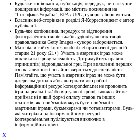
Будь яке копіювання, публікація, передрук, чи наступне
поширення інформації, що містить посилання на
"Інтерфакс-Україна", EPA / UPG, суворо забороняється.
Власник веб-сторінки в розділі Я-Корреспондент є автор
публікації.
Будь-яке копіювання, передрук та відтворення
фотографічних творів та/або аудіовізуальних творів
правовласника Getty Images - суворо забороняється.
Матеріали сайту korrespondent.net призначені для осіб
старше 21 року (21+). Участь в азартних іграх може
викликати ігрову залежність. Дотримуйтесь правил
(принципів) відповідальної гри. При виявленні перших
ознак залежності негайно зверніться до спеціаліста.
Пам'ятайте, що участь в азартних іграх не може бути
джерелом доходів або альтернативою роботі.
Інформаційний ресурс korrespondent.net не проводить
ігри на реальні та/або віртуальні гроші, також сайт не
приймає ні в якій формі оплату ставок та інших
платежів, які пов’язані/можуть бути пов’язані з
азартними іграми, букмекерами чи тоталізаторами. Будь-
які матеріали на інформаційному ресурсі
korrespondent.net публікуються виключно в
інформаційних цілях.
X