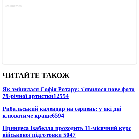
ЧИТАЙТЕ ТАКОЖ
Як змінилася Софія Ротару: з'явилося нове фото
79-річної артистки
12554
Рибальський календар на серпень: у які дні
клюватиме краще
6594
Принцеса Ізабелла проходить 11-місячний курс
військової підготовки
5047