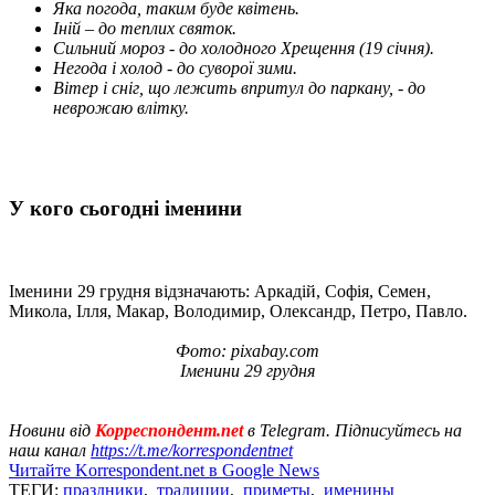
Яка погода, таким буде квітень.
Іній – до теплих святок.
Сильний мороз - до холодного Хрещення (19 січня).
Негода і холод - до суворої зими.
Вітер і сніг, що лежить впритул до паркану, - до
неврожаю влітку.
У кого сьогодні іменини
Іменини 29 грудня відзначають: Аркадій, Софія, Семен,
Микола, Ілля, Макар, Володимир, Олександр, Петро, ​​Павло.
Фото: pixabay.com
Іменини 29 грудня
Новини від
Корреспондент.net
в Telegram. Підписуйтесь на
наш канал
https://t.me/korrespondentnet
Читайте Korrespondent.net в Google News
ТЕГИ:
праздники
,
традиции
,
приметы
,
именины