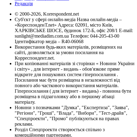
Редакція
© 2000-2026, Korrespondent.net
Суб'єкт у сфері онлайн-медіа Назва онлайн-медіа –
«КореспонденТ.net» Адреса: 02091, місто Київ,
ХАРКІВСЬКЕ ШОСЕ, будинок 172-Б, офіс 208/1 E-mail:
sunlight@mediadim.com.ua
Телефон: 044-205-43-00
Ідентифікатор медіа – R40-06068
Використання будь-яких матеріалів, розміщених на
сайті, дозволяється за умови посилання на
Корреспондент.net.
При копіюванні матеріалів зі сторінки « Новини України
і світу» , для інтернет - видань - обов'язкове пряме
відкрите для пошукових систем гіперпосилання .
Посилання має бути розміщена в незалежності від
повного або часткового використання матеріалів.
Гіперпосилання ( для інтернет - видань) - повинна бути
розміщена в підзаголовку або в першому абзаці
матеріалу.
Новини з позначками "Думка", "Експертиза", "Заява",
"Регіони", "Гроші", "Влада", "Вибори", "Тест-драйв",
"Спецпроекти", "Промо" публікуються на правах
реклами.
Розділ Спецпроекти створюється спільно з
комерційними партнерами.