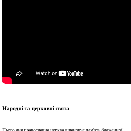
Народні та церковні свята
Цього дня православна церква вшановує пам'ять блаженної