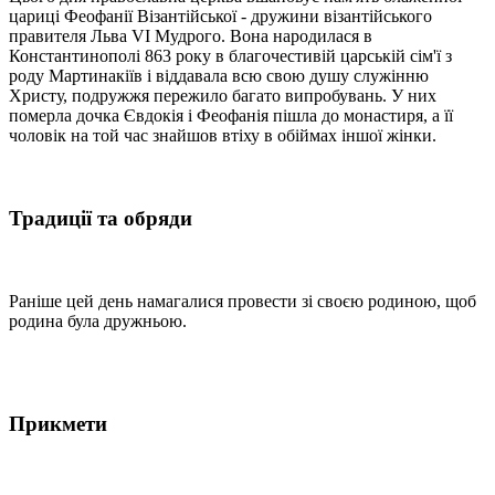
цариці Феофанії Візантійської - дружини візантійського
правителя Льва VI Мудрого. Вона народилася в
Константинополі 863 року в благочестивій царській сім'ї з
роду Мартинакіїв і віддавала всю свою душу служінню
Христу, подружжя пережило багато випробувань. У них
померла дочка Євдокія і Феофанія пішла до монастиря, а її
чоловік на той час знайшов втіху в обіймах іншої жінки.
Традиції та обряди
Раніше цей день намагалися провести зі своєю родиною, щоб
родина була дружньою.
Прикмети