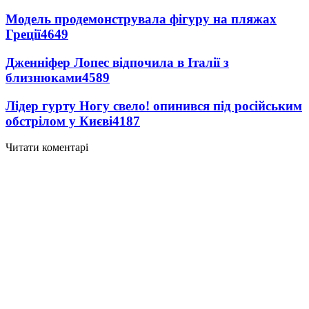
Модель продемонструвала фігуру на пляжах
Греції
4649
Дженніфер Лопес відпочила в Італії з
близнюками
4589
Лідер гурту Ногу свело! опинився під російським
обстрілом у Києві
4187
Читати коментарі