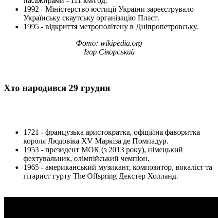
пасажирами - 111 км/год.
1992 - Міністерство юстиції України зареєструвало
Українську скаутську організацію Пласт.
1995 - відкриття метрополітену в Дніпропетровську.
Фото: wikipedia.org
Ігор Сікорський
Хто народився 29 грудня
1721 - французька аристократка, офіційна фаворитка
короля Людовіка XV Маркіза де Помпадур.
1953 - президент МОК (з 2013 року), німецький
фехтувальник, олімпійський чемпіон.
1965 - американський музикант, композитор, вокаліст та
гітарист гурту The Offspring Декстер Холланд.