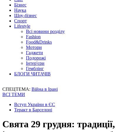
Бізнес
Наука
Шоу-бізнес
Спорт
Lifestyle
Всі новини розділу
Fashion
Food&Drinks
Мотори
Гаджети
Подорожі
Інтер'єри
Гемблінг
БЛОГИ ЧИТАЧІВ
СПЕЦТЕМА:
Війна в Ірані
ВСІ ТЕМИ
Вступ України в ЄС
Теракт в Барселоні
Свята 29 грудня: традиції,