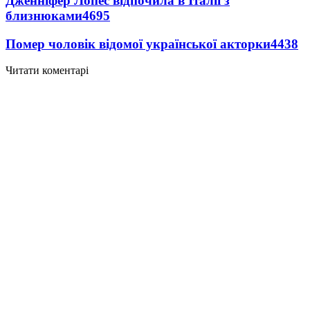
Дженніфер Лопес відпочила в Італії з
близнюками
4695
Помер чоловік відомої української акторки
4438
Читати коментарі