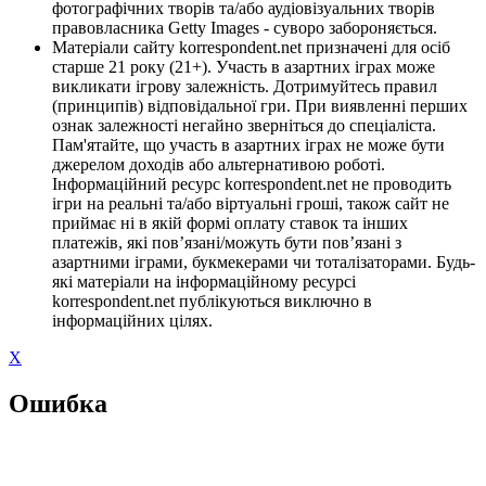
фотографічних творів та/або аудіовізуальних творів
правовласника Getty Images - суворо забороняється.
Матеріали сайту korrespondent.net призначені для осіб
старше 21 року (21+). Участь в азартних іграх може
викликати ігрову залежність. Дотримуйтесь правил
(принципів) відповідальної гри. При виявленні перших
ознак залежності негайно зверніться до спеціаліста.
Пам'ятайте, що участь в азартних іграх не може бути
джерелом доходів або альтернативою роботі.
Інформаційний ресурс korrespondent.net не проводить
ігри на реальні та/або віртуальні гроші, також сайт не
приймає ні в якій формі оплату ставок та інших
платежів, які пов’язані/можуть бути пов’язані з
азартними іграми, букмекерами чи тоталізаторами. Будь-
які матеріали на інформаційному ресурсі
korrespondent.net публікуються виключно в
інформаційних цілях.
X
Ошибка