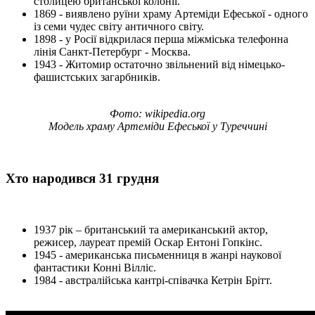
столицею британської колонії.
1869 - виявлено руїни храму Артеміди Ефеської - одного
із семи чудес світу античного світу.
1898 - у Росії відкрилася перша міжміська телефонна
лінія Санкт-Петербург - Москва.
1943 - Житомир остаточно звільнений від німецько-
фашистських загарбників.
Фото: wikipedia.org
Модель храму Артеміди Ефеської у Туреччині
Хто народився 31 грудня
1937 рік – британський та американський актор,
режисер, лауреат премій Оскар Ентоні Гопкінс.
1945 - американська письменниця в жанрі наукової
фантастики Конні Вілліс.
1984 - австралійська кантрі-співачка Кетрін Брітт.