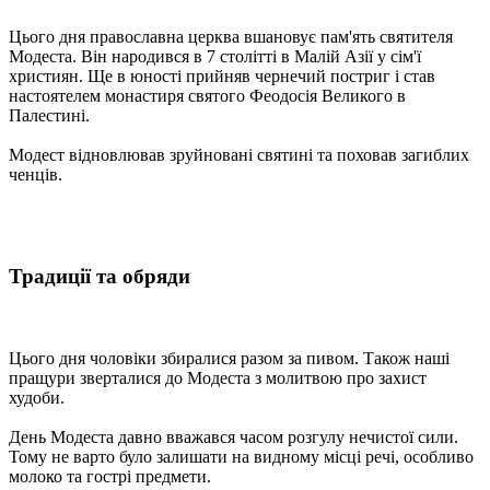
Цього дня православна церква вшановує пам'ять святителя
Модеста. Він народився в 7 столітті в Малій Азії у сім'ї
християн. Ще в юності прийняв чернечий постриг і став
настоятелем монастиря святого Феодосія Великого в
Палестині.
Модест відновлював зруйновані святині та поховав загиблих
ченців.
Традиції та обряди
Цього дня чоловіки збиралися разом за пивом. Також наші
пращури зверталися до Модеста з молитвою про захист
худоби.
День Модеста давно вважався часом розгулу нечистої сили.
Тому не варто було залишати на видному місці речі, особливо
молоко та гострі предмети.