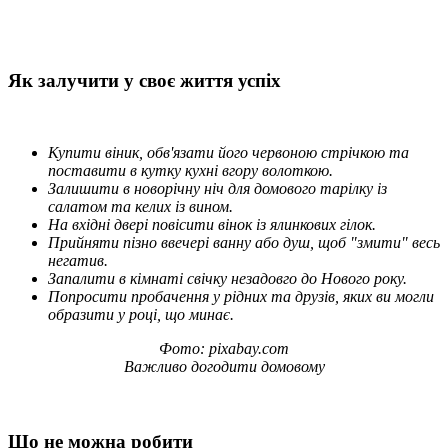
Як залучити у своє життя успіх
Купити віник, обв'язати його червоною стрічкою та
поставити в кутку кухні вгору волоткою.
Залишити в новорічну ніч для домового тарілку із
салатом та келих із вином.
На вхідні двері повісити вінок із ялинкових гілок.
Прийняти пізно ввечері ванну або душ, щоб "змити" весь
негатив.
Запалити в кімнаті свічку незадовго до Нового року.
Попросити пробачення у рідних та друзів, яких ви могли
образити у році, що минає.
Фото: pixabay.com
Важливо догодити домовому
Що не можна робити