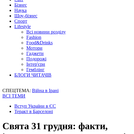
Бізнес
Наука
Шоу-бізнес
Спорт
Lifestyle
Всі новини розділу
Fashion
Food&Drinks
Мотори
Гаджети
Подорожі
Інтер'єри
Гемблінг
БЛОГИ ЧИТАЧІВ
СПЕЦТЕМА:
Війна в Ірані
ВСІ ТЕМИ
Вступ України в ЄС
Теракт в Барселоні
Свята 31 грудня: факти,