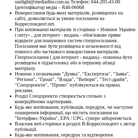
sunlight@mediadim.com.ua
Телефон: 044-205-43-00
Ідентифікатор медіа – R40-06068
Використання будь-яких матеріалів, розміщених на
сайті, дозволяється за умови посилання на
Корреспондент.net.
При копіюванні матеріалів зі сторінки « Новини України
і світу» , для інтернет - видань - обов'язкове пряме
відкрите для пошукових систем гіперпосилання .
Посилання має бути розміщена в незалежності від
повного або часткового використання матеріалів.
Гіперпосилання ( для інтернет - видань) - повинна бути
розміщена в підзаголовку або в першому абзаці
матеріалу.
Новини з позначками "Думка", "Експертиза", "Заява",
"Регіони", "Гроші", "Влада", "Вибори", "Тест-драйв",
"Спецпроекти", "Промо" публікуються на правах
реклами.
Розділ Спецпроекти створюється спільно з
комерційними партнерами.
Будь яке копіювання, публікація, передрук, чи наступне
поширення інформації, що містить посилання на
"Інтерфакс-Україна", EPA / UPG, суворо забороняється.
Власник веб-сторінки в розділі Я-Корреспондент є автор
публікації.
Будь-яке копіювання, передрук та відтворення