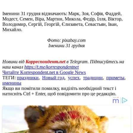
Іменини 31 грудня відзначають: Марк, Зоя, Софія, Фаддей,
Модест, Семен, Віра, Мартин, Микола, Федір, Ілля, Віктор,
Володимир, Сергій, Георгій, Єлизавета, Севастьян, Іван,
Михайло.
Фото: pixabay.com
Іменини 31 грудня
Новини від
Корреспондент.net
в Telegram. Підписуйтесь на
наш канал
https://t.me/korrespondentnet
Читайте Korrespondent.net в Google News
ТЕГИ:
праздники
,
Новый год
,
успех
,
традиции
,
приметы
,
именины
Якщо ви помітили помилку, виділіть необхідний текст і
натисніть Ctrl + Enter, щоб повідомити про це редакцію.