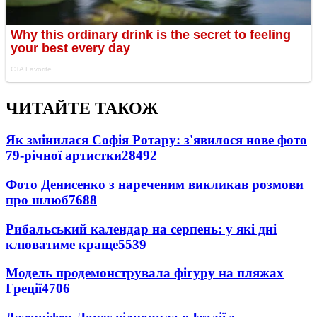
ЧИТАЙТЕ ТАКОЖ
Як змінилася Софія Ротару: з'явилося нове фото
79-річної артистки
28492
Фото Денисенко з нареченим викликав розмови
про шлюб
7688
Рибальський календар на серпень: у які дні
клюватиме краще
5539
Модель продемонструвала фігуру на пляжах
Греції
4706