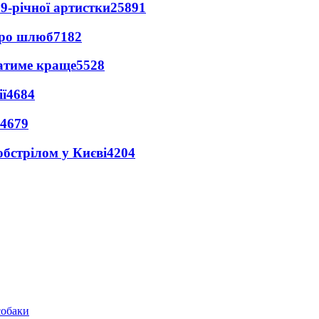
9-річної артистки
25891
про шлюб
7182
ватиме краще
5528
ї
4684
4679
обстрілом у Києві
4204
собаки