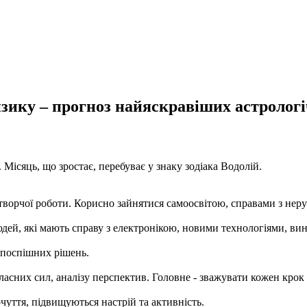
зику – прогноз найяскравіших астрологі
 Місяць, що зростає, перебуває у знаку зодіака Водолій.
а творчої роботи. Корисно зайнятися самоосвітою, справами з нер
юдей, які мають справу з електронікою, новими технологіями, ви
 поспішних рішень.
ласних сил, аналізу перспектив. Головне - зважувати кожен крок 
чуття, підвищуються настрій та активність.