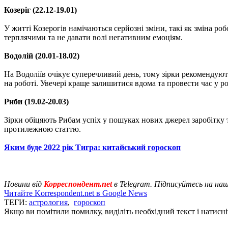
Козеріг (22.12-19.01)
У житті Козерогів намічаються серйозні зміни, такі як зміна р
терплячими та не давати волі негативним емоціям.
Водолій (20.01-18.02)
На Водоліїв очікує суперечливий день, тому зірки рекомендуют
на роботі. Увечері краще залишитися вдома та провести час у р
Риби (19.02-20.03)
Зірки обіцяють Рибам успіх у пошуках нових джерел заробітку т
протилежною статтю.
Яким буде 2022 рік Тигра: китайський гороскоп
Новини від
Корреспондент.net
в Telegram. Підписуйтесь на на
Читайте Korrespondent.net в Google News
ТЕГИ:
астрология
,
гороскоп
Якщо ви помітили помилку, виділіть необхідний текст і натисніт