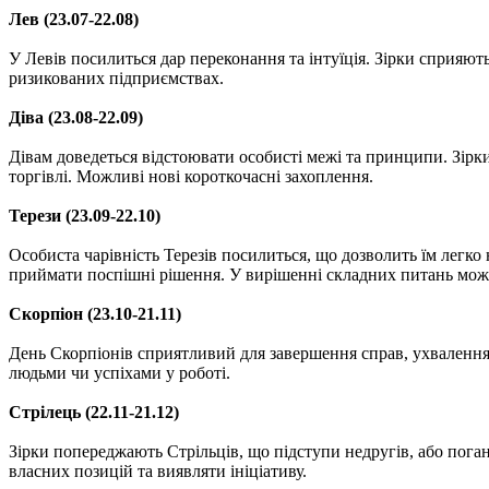
Лев (23.07-22.08)
У Левів посилиться дар переконання та інтуїція. Зірки сприяють
ризикованих підприємствах.
Діва (23.08-22.09)
Дівам доведеться відстоювати особисті межі та принципи. Зірк
торгівлі. Можливі нові короткочасні захоплення.
Терези (23.09-22.10)
Особиста чарівність Терезів посилиться, що дозволить їм легко
приймати поспішні рішення. У вирішенні складних питань можн
Скорпіон (23.10-21.11)
День Скорпіонів сприятливий для завершення справ, ухвалення
людьми чи успіхами у роботі.
Стрілець (22.11-21.12)
Зірки попереджають Стрільців, що підступи недругів, або пога
власних позицій та виявляти ініціативу.