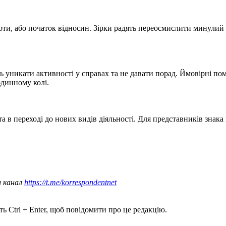
оботи, або початок відносин. Зірки радять переосмислити минулий
ь уникати активності у справах та не давати порад. Ймовірні по
одинному колі.
а в переході до нових видів діяльності. Для представників знака
ш канал
https://t.me/korrespondentnet
ь Ctrl + Enter, щоб повідомити про це редакцію.