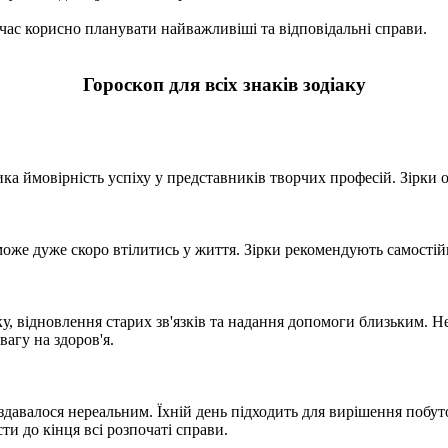
час корисно планувати найважливіші та відповідальні справи.
Гороскоп для всіх знаків зодіаку
ка ймовірність успіху у представників творчих професій. Зірки о
 може дуже скоро втілитись у життя. Зірки рекомендують самості
, відновлення старих зв'язків та надання допомоги близьким. Н
вагу на здоров'я.
давалося нереальним. Їхній день підходить для вирішення побуто
и до кінця всі розпочаті справи.