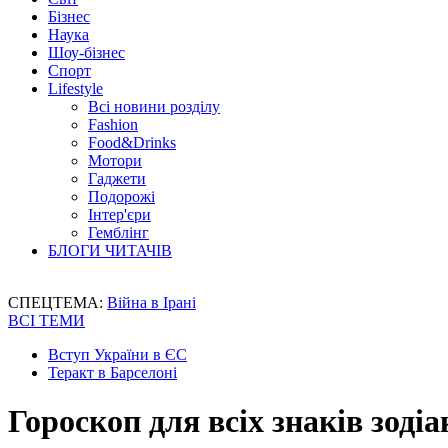
Бізнес
Наука
Шоу-бізнес
Спорт
Lifestyle
Всі новини розділу
Fashion
Food&Drinks
Мотори
Гаджети
Подорожі
Інтер'єри
Гемблінг
БЛОГИ ЧИТАЧІВ
СПЕЦТЕМА:
Війна в Ірані
ВСІ ТЕМИ
Вступ України в ЄС
Теракт в Барселоні
Гороскоп для всіх знаків зодіа