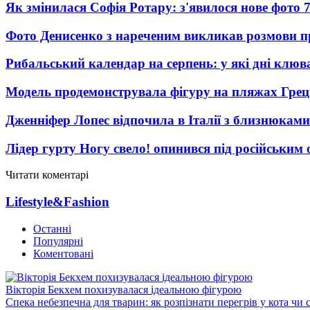
Як змінилася Софія Ротару: з'явилося нове фото 7
Фото Денисенко з нареченим викликав розмови 
Рибальський календар на серпень: у які дні клю
Модель продемонструвала фігуру на пляжах Греці
Дженніфер Лопес відпочила в Італії з близнюками
Лідер гурту Ногу свело! опинився під російським 
Читати коментарі
Lifestyle&Fashion
Останні
Популярні
Коментовані
Вікторія Бекхем похизувалася ідеальною фігурою
Спека небезпечна для тварин: як розпізнати перегрів у кота чи 