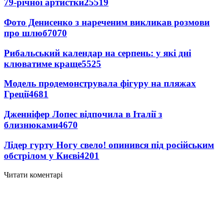
79-річної артистки
25519
Фото Денисенко з нареченим викликав розмови
про шлюб
7070
Рибальський календар на серпень: у які дні
клюватиме краще
5525
Модель продемонструвала фігуру на пляжах
Греції
4681
Дженніфер Лопес відпочила в Італії з
близнюками
4670
Лідер гурту Ногу свело! опинився під російським
обстрілом у Києві
4201
Читати коментарі