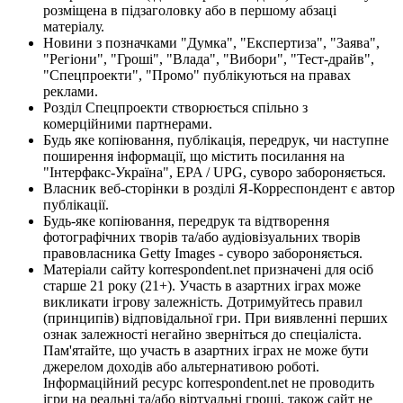
розміщена в підзаголовку або в першому абзаці
матеріалу.
Новини з позначками "Думка", "Експертиза", "Заява",
"Регіони", "Гроші", "Влада", "Вибори", "Тест-драйв",
"Спецпроекти", "Промо" публікуються на правах
реклами.
Розділ Спецпроекти створюється спільно з
комерційними партнерами.
Будь яке копіювання, публікація, передрук, чи наступне
поширення інформації, що містить посилання на
"Інтерфакс-Україна", EPA / UPG, суворо забороняється.
Власник веб-сторінки в розділі Я-Корреспондент є автор
публікації.
Будь-яке копіювання, передрук та відтворення
фотографічних творів та/або аудіовізуальних творів
правовласника Getty Images - суворо забороняється.
Матеріали сайту korrespondent.net призначені для осіб
старше 21 року (21+). Участь в азартних іграх може
викликати ігрову залежність. Дотримуйтесь правил
(принципів) відповідальної гри. При виявленні перших
ознак залежності негайно зверніться до спеціаліста.
Пам'ятайте, що участь в азартних іграх не може бути
джерелом доходів або альтернативою роботі.
Інформаційний ресурс korrespondent.net не проводить
ігри на реальні та/або віртуальні гроші, також сайт не