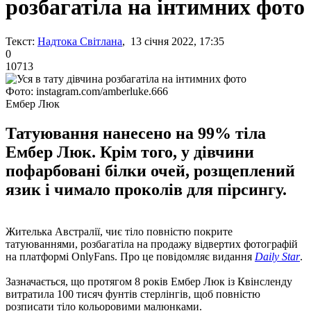
розбагатіла на інтимних фото
Текст:
Надтока Світлана
, 13 січня 2022, 17:35
0
10713
Фото: instagram.com/amberluke.666
Ембер Люк
Татуювання нанесено на 99% тіла
Ембер Люк. Крім того, у дівчини
пофарбовані білки очей, розщеплений
язик і чимало проколів для пірсингу.
Жителька Австралії, чиє тіло повністю покрите
татуюваннями, розбагатіла на продажу відвертих фотографій
на платформі OnlyFans. Про це повідомляє видання
Daily Star
.
Зазначається, що протягом 8 років Ембер Люк із Квінсленду
витратила 100 тисяч фунтів стерлінгів, щоб повністю
розписати тіло кольоровими малюнками.