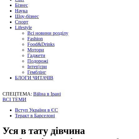
Бізнес
Наука
Шоу-бізнес
Спорт
Lifestyle
Всі новини розділу
Fashion
Food&Drinks
Мотори
Гаджети
Подорожі
Інтер'єри
Гемблінг
БЛОГИ ЧИТАЧІВ
СПЕЦТЕМА:
Війна в Ірані
ВСІ ТЕМИ
Вступ України в ЄС
Теракт в Барселоні
Уся в тату дівчина