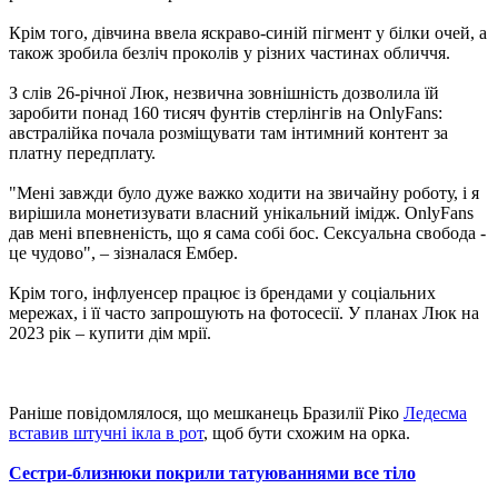
Крім того, дівчина ввела яскраво-синій пігмент у білки очей, а
також зробила безліч проколів у різних частинах обличчя.
З слів 26-річної Люк, незвична зовнішність дозволила їй
заробити понад 160 тисяч фунтів стерлінгів на OnlyFans:
австралійка почала розміщувати там інтимний контент за
платну передплату.
"Мені завжди було дуже важко ходити на звичайну роботу, і я
вирішила монетизувати власний унікальний імідж. OnlyFans
дав мені впевненість, що я сама собі бос. Сексуальна свобода -
це чудово", – зізналася Ембер.
Крім того, інфлуенсер працює із брендами у соціальних
мережах, і її часто запрошують на фотосесії. У планах Люк на
2023 рік – купити дім мрії.
Раніше повідомлялося, що мешканець Бразилії Ріко
Ледесма
вставив штучні ікла в рот
, щоб бути схожим на орка.
Сестри-близнюки покрили татуюваннями все тіло