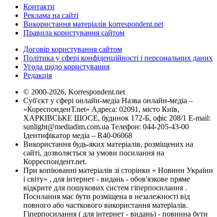
Контакти
Реклама на сайті
Використання матеріалів korrespondent.net
Правила користування сайтом
Договір користування сайтом
Політика у сфері конфіденційності і персональних даних
Угода щодо користування
Редакція
© 2000-2026, Korrespondent.net
Суб'єкт у сфері онлайн-медіа Назва онлайн-медіа –
«КореспонденТ.net» Адреса: 02091, місто Київ,
ХАРКІВСЬКЕ ШОСЕ, будинок 172-Б, офіс 208/1 E-mail:
sunlight@mediadim.com.ua
Телефон: 044-205-43-00
Ідентифікатор медіа – R40-06068
Використання будь-яких матеріалів, розміщених на
сайті, дозволяється за умови посилання на
Корреспондент.net.
При копіюванні матеріалів зі сторінки « Новини України
і світу» , для інтернет - видань - обов'язкове пряме
відкрите для пошукових систем гіперпосилання .
Посилання має бути розміщена в незалежності від
повного або часткового використання матеріалів.
Гіперпосилання ( для інтернет - видань) - повинна бути