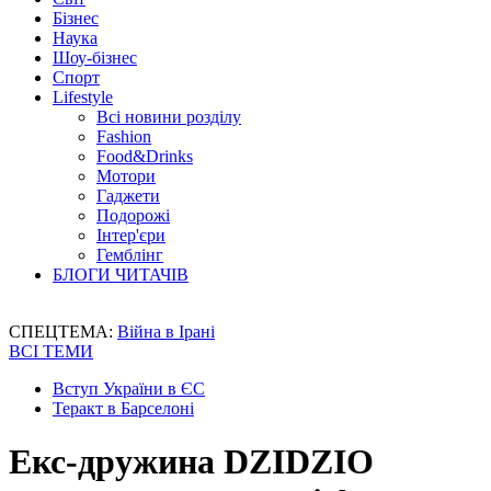
Бізнес
Наука
Шоу-бізнес
Спорт
Lifestyle
Всі новини розділу
Fashion
Food&Drinks
Мотори
Гаджети
Подорожі
Інтер'єри
Гемблінг
БЛОГИ ЧИТАЧІВ
СПЕЦТЕМА:
Війна в Ірані
ВСІ ТЕМИ
Вступ України в ЄС
Теракт в Барселоні
Екс-дружина DZIDZIO