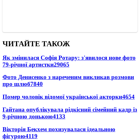
ЧИТАЙТЕ ТАКОЖ
Як змінилася Софія Ротару: з'явилося нове фото
79-річної артистки
29065
Фото Денисенко з нареченим викликав розмови
про шлюб
7840
Помер чоловік відомої української акторки
4654
Гайтана опублікувала рідкісний сімейний кадр із
9-річною донькою
4133
Вікторія Бекхем похизувалася ідеальною
фігурою
4119