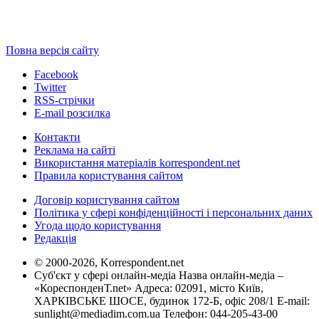
Повна версія сайту
Facebook
Twitter
RSS-стрічки
E-mail розсилка
Контакти
Реклама на сайті
Використання матеріалів korrespondent.net
Правила користування сайтом
Договір користування сайтом
Політика у сфері конфіденційності і персональних даних
Угода щодо користування
Редакція
© 2000-2026, Korrespondent.net
Суб'єкт у сфері онлайн-медіа Назва онлайн-медіа –
«КореспонденТ.net» Адреса: 02091, місто Київ,
ХАРКІВСЬКЕ ШОСЕ, будинок 172-Б, офіс 208/1 E-mail:
sunlight@mediadim.com.ua
Телефон: 044-205-43-00