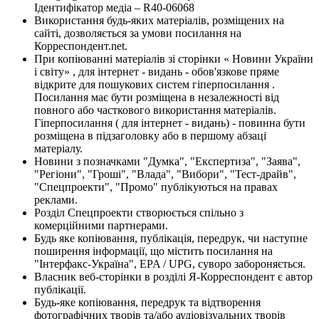
Ідентифікатор медіа – R40-06068
Використання будь-яких матеріалів, розміщених на
сайті, дозволяється за умови посилання на
Корреспондент.net.
При копіюванні матеріалів зі сторінки « Новини України
і світу» , для інтернет - видань - обов'язкове пряме
відкрите для пошукових систем гіперпосилання .
Посилання має бути розміщена в незалежності від
повного або часткового використання матеріалів.
Гіперпосилання ( для інтернет - видань) - повинна бути
розміщена в підзаголовку або в першому абзаці
матеріалу.
Новини з позначками "Думка", "Експертиза", "Заява",
"Регіони", "Гроші", "Влада", "Вибори", "Тест-драйв",
"Спецпроекти", "Промо" публікуються на правах
реклами.
Розділ Спецпроекти створюється спільно з
комерційними партнерами.
Будь яке копіювання, публікація, передрук, чи наступне
поширення інформації, що містить посилання на
"Інтерфакс-Україна", EPA / UPG, суворо забороняється.
Власник веб-сторінки в розділі Я-Корреспондент є автор
публікації.
Будь-яке копіювання, передрук та відтворення
фотографічних творів та/або аудіовізуальних творів