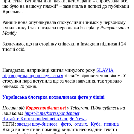
прилетіла. Вітрильники, каяки, катамарани – спробувала все,
що було на нашому пляжі!" – зазначила в дописі до публікації
Ярослава.
Раніше вона опублікувала спокусливий знімок у червоному
купальнику і так нагадала персонажа із серіалу
Рятувальники
Малібу
.
Зазначимо, що на сторінку співачки в Instagram підписані 24
тисячі осіб.
Нагадаємо, наприкінці квітня минулого року
SLAVIA
підтвердила, що розлучається
зі своїм зірковим чоловіком. У
стосунки пара вступила ще за часів навчання, так тривало
близько 20 років.
Українська блогерка похвалилася фото у бікіні
Новини від
Корреспондент.net
у Telegram. Підписуйтесь на
наш канал
https://t.me/korrespondentnet
Читайте Korrespondent.net в Google News
ТЕГИ:
звезды шоу-бизнеса
,
фото
,
отдых
,
Куба
,
певица
Якщо ви помітили помилку, виділіть необхідний текст і