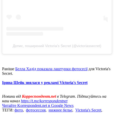
Допис, поширений Victoria's Secret (@victoriassecret)
Раніше
Белла Хадід показала лаштунки фотосесії
для Victoria's
Secret.
Ірина Шейк знялася у рекламі Victoria's Secret
Новини від
Корреспондент.net
в Telegram. Підписуйтесь на
наш канал
https://t.me/korrespondentnet
Читайте Korrespondent.net в Google News
ТЕГИ:
фото
,
фотосессия
,
нижнее белье
,
Victoria's Secret
,