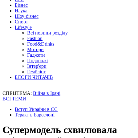
Бізнес
Наука
Шоу-бізнес
Спорт
Lifestyle
Всі новини розділу
Fashion
Food&Drinks
Мотори
Гаджети
Подорожі
Інтер'єри
Гемблінг
БЛОГИ ЧИТАЧІВ
СПЕЦТЕМА:
Війна в Ірані
ВСІ ТЕМИ
Вступ України в ЄС
Теракт в Барселоні
Супермодель схвилювала