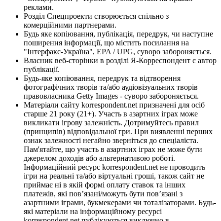
реклами.
Розділ Спецпроекти створюється спільно з
комерційними партнерами.
Будь яке копіювання, публікація, передрук, чи наступне
поширення інформації, що містить посилання на
"Інтерфакс-Україна", EPA / UPG, суворо забороняється.
Власник веб-сторінки в розділі Я-Корреспондент є автор
публікації.
Будь-яке копіювання, передрук та відтворення
фотографічних творів та/або аудіовізуальних творів
правовласника Getty Images - суворо забороняється.
Матеріали сайту korrespondent.net призначені для осіб
старше 21 року (21+). Участь в азартних іграх може
викликати ігрову залежність. Дотримуйтесь правил
(принципів) відповідальної гри. При виявленні перших
ознак залежності негайно зверніться до спеціаліста.
Пам'ятайте, що участь в азартних іграх не може бути
джерелом доходів або альтернативою роботі.
Інформаційний ресурс korrespondent.net не проводить
ігри на реальні та/або віртуальні гроші, також сайт не
приймає ні в якій формі оплату ставок та інших
платежів, які пов’язані/можуть бути пов’язані з
азартними іграми, букмекерами чи тоталізаторами. Будь-
які матеріали на інформаційному ресурсі
korrespondent.net публікуються виключно в