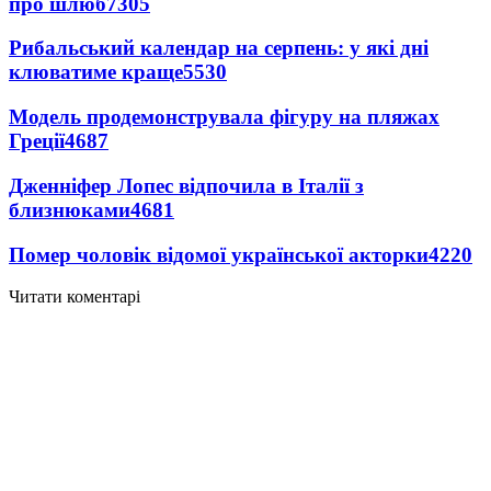
про шлюб
7305
Рибальський календар на серпень: у які дні
клюватиме краще
5530
Модель продемонструвала фігуру на пляжах
Греції
4687
Дженніфер Лопес відпочила в Італії з
близнюками
4681
Помер чоловік відомої української акторки
4220
Читати коментарі