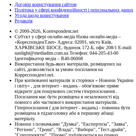
Договір користування сайтом
Політика у сфері конфіденційності і персональних даних
Угода щодо користування
Редакція
© 2000-2026, Korrespondent.net
Суб'єкт у сфері онлайн-медіа Назва онлайн-медіа –
«КореспонденТ.net» Адреса: 02091, місто Київ,
ХАРКІВСЬКЕ ШОСЕ, будинок 172-Б, офіс 208/1 E-mail:
sunlight@mediadim.com.ua
Телефон: 044-205-43-00
Ідентифікатор медіа – R40-06068
Використання будь-яких матеріалів, розміщених на
сайті, дозволяється за умови посилання на
Корреспондент.net.
При копіюванні матеріалів зі сторінки « Новини України
і світу» , для інтернет - видань - обов'язкове пряме
відкрите для пошукових систем гіперпосилання .
Посилання має бути розміщена в незалежності від
повного або часткового використання матеріалів.
Гіперпосилання ( для інтернет - видань) - повинна бути
розміщена в підзаголовку або в першому абзаці
матеріалу.
Новини з позначками "Думка", "Експертиза", "Заява",
"Регіони", "Гроші", "Влада", "Вибори", "Тест-драйв",
"Спецпроекти", "Промо" публікуються на правах