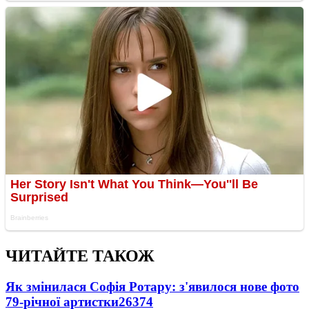
ЧИТАЙТЕ ТАКОЖ
Як змінилася Софія Ротару: з'явилося нове фото
79-річної артистки
26374