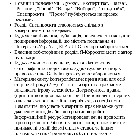
Новини з позначками "Думка", "Експертиза", "Заява",
"Регіони", "Гроші", "Влада", "Вибори", "Тест-драйв",
"Спецпроекти", "Промо" публікуються на правах
реклами.
Розділ Спецпроекти створюється спільно з
комерційними партнерами.
Будь яке копіювання, публікація, передрук, чи наступне
поширення інформації, що містить посилання на
"Інтерфакс-Україна", EPA / UPG, суворо забороняється.
Власник веб-сторінки в розділі Я-Корреспондент є автор
публікації.
Будь-яке копіювання, передрук та відтворення
фотографічних творів та/або аудіовізуальних творів
правовласника Getty Images - суворо забороняється.
Матеріали сайту korrespondent.net призначені для осіб
старше 21 року (21+). Участь в азартних іграх може
викликати ігрову залежність. Дотримуйтесь правил
(принципів) відповідальної гри. При виявленні перших
ознак залежності негайно зверніться до спеціаліста.
Пам'ятайте, що участь в азартних іграх не може бути
джерелом доходів або альтернативою роботі.
Інформаційний ресурс korrespondent.net не проводить
ігри на реальні та/або віртуальні гроші, також сайт не
приймає ні в якій формі оплату ставок та інших
платежів, які пов’язані/можуть бути пов’язані з