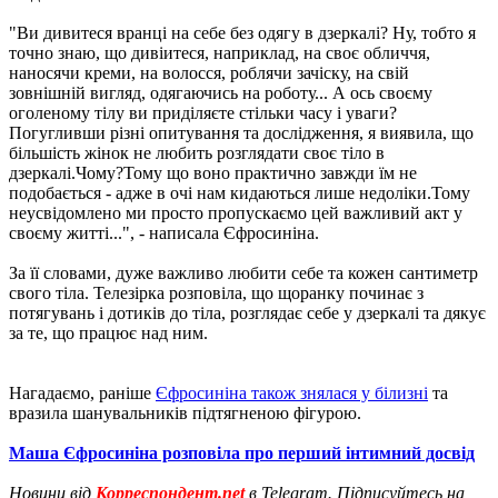
"Ви дивитеся вранці на себе без одягу в дзеркалі? Ну, тобто я
точно знаю, що дивіитеся, наприклад, на своє обличчя,
наносячи креми, на волосся, роблячи зачіску, на свій
зовнішній вигляд, одягаючись на роботу... А ось своєму
оголеному тілу ви приділяєте стільки часу і уваги?
Погугливши різні опитування та дослідження, я виявила, що
більшість жінок не любить розглядати своє тіло в
дзеркалі.Чому?Тому що воно практично завжди їм не
подобається - адже в очі нам кидаються лише недоліки.Тому
неусвідомлено ми просто пропускаємо цей важливий акт у
своєму житті...", - написала Єфросиніна.
За її словами, дуже важливо любити себе та кожен сантиметр
свого тіла. Телезірка розповіла, що щоранку починає з
потягувань і дотиків до тіла, розглядає себе у дзеркалі та дякує
за те, що працює над ним.
Нагадаємо, раніше
Єфросиніна також знялася у білизні
та
вразила шанувальників підтягненою фігурою.
Маша Єфросиніна розповіла про перший інтимний досвід
Новини від
Корреспондент.net
в Telegram. Підписуйтесь на