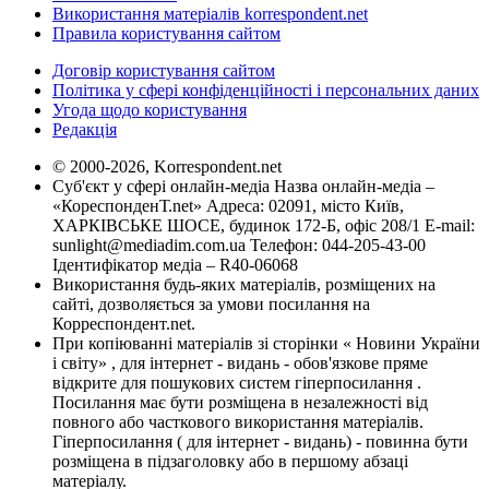
Використання матеріалів korrespondent.net
Правила користування сайтом
Договір користування сайтом
Політика у сфері конфіденційності і персональних даних
Угода щодо користування
Редакція
© 2000-2026, Korrespondent.net
Суб'єкт у сфері онлайн-медіа Назва онлайн-медіа –
«КореспонденТ.net» Адреса: 02091, місто Київ,
ХАРКІВСЬКЕ ШОСЕ, будинок 172-Б, офіс 208/1 E-mail:
sunlight@mediadim.com.ua
Телефон: 044-205-43-00
Ідентифікатор медіа – R40-06068
Використання будь-яких матеріалів, розміщених на
сайті, дозволяється за умови посилання на
Корреспондент.net.
При копіюванні матеріалів зі сторінки « Новини України
і світу» , для інтернет - видань - обов'язкове пряме
відкрите для пошукових систем гіперпосилання .
Посилання має бути розміщена в незалежності від
повного або часткового використання матеріалів.
Гіперпосилання ( для інтернет - видань) - повинна бути
розміщена в підзаголовку або в першому абзаці
матеріалу.