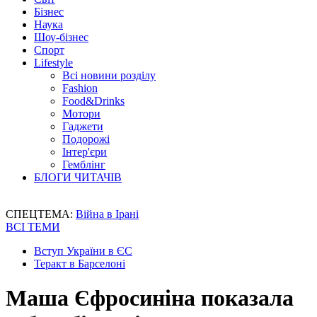
Бізнес
Наука
Шоу-бізнес
Спорт
Lifestyle
Всі новини розділу
Fashion
Food&Drinks
Мотори
Гаджети
Подорожі
Інтер'єри
Гемблінг
БЛОГИ ЧИТАЧІВ
СПЕЦТЕМА:
Війна в Ірані
ВСІ ТЕМИ
Вступ України в ЄС
Теракт в Барселоні
Маша Єфросиніна показала