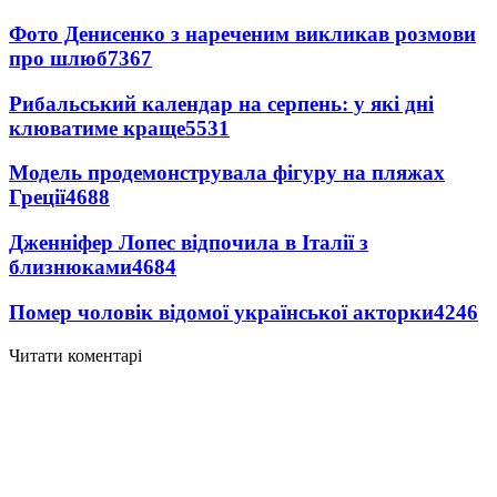
Фото Денисенко з нареченим викликав розмови
про шлюб
7367
Рибальський календар на серпень: у які дні
клюватиме краще
5531
Модель продемонструвала фігуру на пляжах
Греції
4688
Дженніфер Лопес відпочила в Італії з
близнюками
4684
Помер чоловік відомої української акторки
4246
Читати коментарі