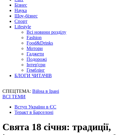
Бізнес
Наука
Шоу-бізнес
Спорт
Lifestyle
Всі новини розділу
Fashion
Food&Drinks
Мотори
Гаджети
Подорожі
Інтер'єри
Гемблінг
БЛОГИ ЧИТАЧІВ
СПЕЦТЕМА:
Війна в Ірані
ВСІ ТЕМИ
Вступ України в ЄС
Теракт в Барселоні
Свята 18 січня: традиції,