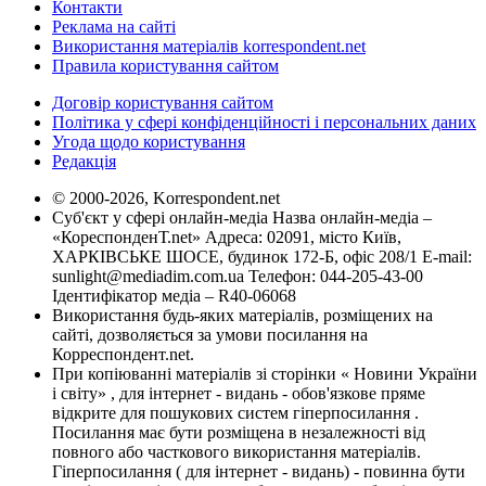
Контакти
Реклама на сайті
Використання матеріалів korrespondent.net
Правила користування сайтом
Договір користування сайтом
Політика у сфері конфіденційності і персональних даних
Угода щодо користування
Редакція
© 2000-2026, Korrespondent.net
Суб'єкт у сфері онлайн-медіа Назва онлайн-медіа –
«КореспонденТ.net» Адреса: 02091, місто Київ,
ХАРКІВСЬКЕ ШОСЕ, будинок 172-Б, офіс 208/1 E-mail:
sunlight@mediadim.com.ua
Телефон: 044-205-43-00
Ідентифікатор медіа – R40-06068
Використання будь-яких матеріалів, розміщених на
сайті, дозволяється за умови посилання на
Корреспондент.net.
При копіюванні матеріалів зі сторінки « Новини України
і світу» , для інтернет - видань - обов'язкове пряме
відкрите для пошукових систем гіперпосилання .
Посилання має бути розміщена в незалежності від
повного або часткового використання матеріалів.
Гіперпосилання ( для інтернет - видань) - повинна бути