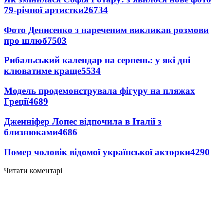
79-річної артистки
26734
Фото Денисенко з нареченим викликав розмови
про шлюб
7503
Рибальський календар на серпень: у які дні
клюватиме краще
5534
Модель продемонструвала фігуру на пляжах
Греції
4689
Дженніфер Лопес відпочила в Італії з
близнюками
4686
Помер чоловік відомої української акторки
4290
Читати коментарі