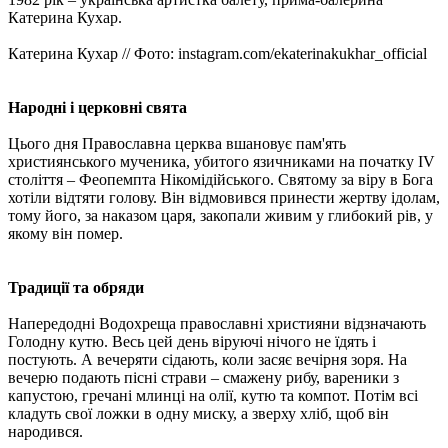
Катерина Кухар.
Катерина Кухар // Фото: instagram.com/ekaterinakukhar_official
Народні і церковні свята
Цього дня Православна церква вшановує пам'ять
християнського мученика, убитого язичниками на початку IV
століття – Феопемпта Нікомідійського. Святому за віру в Бога
хотіли відтяти голову. Він відмовився принести жертву ідолам,
тому його, за наказом царя, закопали живим у глибокий рів, у
якому він помер.
Традиції та обряди
Напередодні Водохреща православні християни відзначають
Голодну кутю. Весь цей день віруючі нічого не їдять і
постують. А вечеряти сідають, коли засяє вечірня зоря. На
вечерю подають пісні страви – смажену рибу, вареники з
капустою, гречані млинці на олії, кутю та компот. Потім всі
кладуть свої ложки в одну миску, а зверху хліб, щоб він
народився.