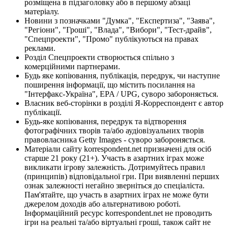
розміщена в підзаголовку або в першому абзаці
матеріалу.
Новини з позначками "Думка", "Експертиза", "Заява",
"Регіони", "Гроші", "Влада", "Вибори", "Тест-драйв",
"Спецпроекти", "Промо" публікуються на правах
реклами.
Розділ Спецпроекти створюється спільно з
комерційними партнерами.
Будь яке копіювання, публікація, передрук, чи наступне
поширення інформації, що містить посилання на
"Інтерфакс-Україна", EPA / UPG, суворо забороняється.
Власник веб-сторінки в розділі Я-Корреспондент є автор
публікації.
Будь-яке копіювання, передрук та відтворення
фотографічних творів та/або аудіовізуальних творів
правовласника Getty Images - суворо забороняється.
Матеріали сайту korrespondent.net призначені для осіб
старше 21 року (21+). Участь в азартних іграх може
викликати ігрову залежність. Дотримуйтесь правил
(принципів) відповідальної гри. При виявленні перших
ознак залежності негайно зверніться до спеціаліста.
Пам'ятайте, що участь в азартних іграх не може бути
джерелом доходів або альтернативою роботі.
Інформаційний ресурс korrespondent.net не проводить
ігри на реальні та/або віртуальні гроші, також сайт не