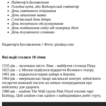
Надвечір'я Богоявлення
Голодна кутя, або Водохресний святвечір
День святкового очікування
День запалення маяка
Слов'янський день Інтра
День технічного обслуговування
День позбавлення світу від химерних дієт
День тлумачного словника
Надвечір'я Богоявлення // Фото: pixabay.com
Які події сталися 18 січня
1535 рік – засновано місто Ліма – майбутня столиця Перу.
1825 рік – у Москві відбулося відкриття Великого театру.
1901 рік – відкрилося перше кабаре в Берліні.
1964 рік – американські лікарі закликали конгрес зобов'язати
сигаретні компанії писати на пачках попередження про
небезпеку для здоров'я.
1980 рік – альбом The Wall групи Pink Floyd очолив чарт
Білборд. Цей альбом став однією з найвідоміших робіт гурту.