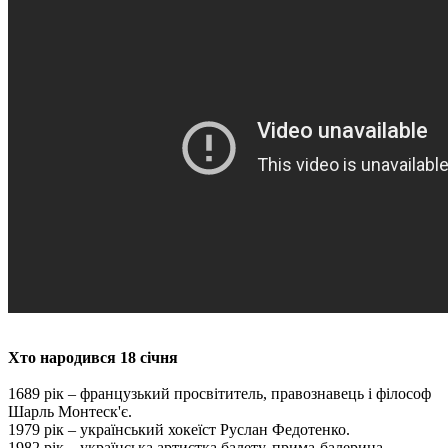
Хто народився 18 січня
1689 рік – французький просвітитель, правознавець і філософ
Шарль Монтеск'є.
1979 рік – український хокеїст Руслан Федотенко.
1982 рік – українська артистка балету, прима-балерина