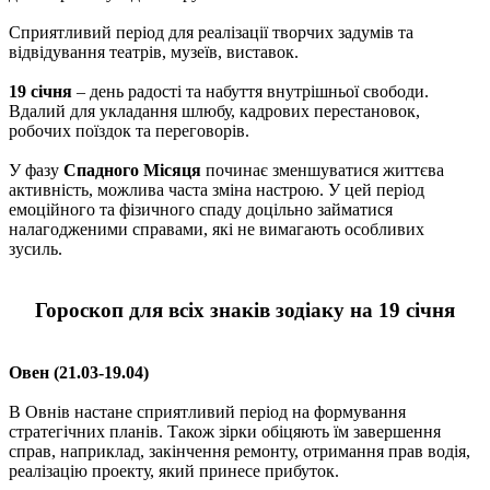
Сприятливий період для реалізації творчих задумів та
відвідування театрів, музеїв, виставок.
19 січня
– день радості та набуття внутрішньої свободи.
Вдалий для укладання шлюбу, кадрових перестановок,
робочих поїздок та переговорів.
У фазу
Спадного Місяця
починає зменшуватися життєва
активність, можлива часта зміна настрою. У цей період
емоційного та фізичного спаду доцільно займатися
налагодженими справами, які не вимагають особливих
зусиль.
Гороскоп для всіх знаків зодіаку на 19 січня
Овен (21.03-19.04)
В Овнів настане сприятливий період на формування
стратегічних планів. Також зірки обіцяють їм завершення
справ, наприклад, закінчення ремонту, отримання прав водія,
реалізацію проекту, який принесе прибуток.