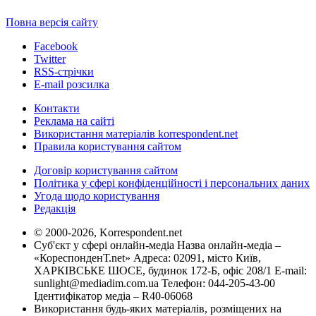
Повна версія сайту
Facebook
Twitter
RSS-стрічки
E-mail розсилка
Контакти
Реклама на сайті
Використання матеріалів korrespondent.net
Правила користування сайтом
Договір користування сайтом
Політика у сфері конфіденційності і персональних даних
Угода щодо користування
Редакція
© 2000-2026, Korrespondent.net
Суб'єкт у сфері онлайн-медіа Назва онлайн-медіа –
«КореспонденТ.net» Адреса: 02091, місто Київ,
ХАРКІВСЬКЕ ШОСЕ, будинок 172-Б, офіс 208/1 E-mail:
sunlight@mediadim.com.ua
Телефон: 044-205-43-00
Ідентифікатор медіа – R40-06068
Використання будь-яких матеріалів, розміщених на