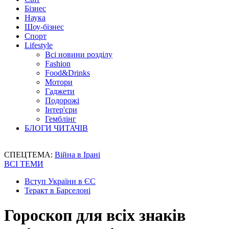
Бізнес
Наука
Шоу-бізнес
Спорт
Lifestyle
Всі новини розділу
Fashion
Food&Drinks
Мотори
Гаджети
Подорожі
Інтер'єри
Гемблінг
БЛОГИ ЧИТАЧІВ
СПЕЦТЕМА:
Війна в Ірані
ВСІ ТЕМИ
Вступ України в ЄС
Теракт в Барселоні
Гороскоп для всіх знаків