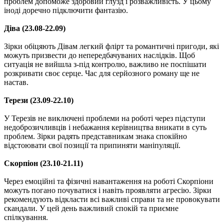
проблем допоможе здоровий глузд і розважливість. У цьому
іноді доречно підключити фантазію.
Діва (23.08-22.09)
Зірки обіцяють Дівам легкий флірт та романтичні пригоди, які
можуть призвести до непередбачуваних наслідків. Щоб
ситуація не вийшла з-під контролю, важливо не поспішати
розкривати своє серце. Час для серйозного роману ще не
настав.
Терези (23.09-22.10)
У Терезів не виключені проблеми на роботі через підступи
недоброзичливців і небажання керівництва вникати в суть
проблем. Зірки радять представникам знака спокійно
відстоювати свої позиції та припиняти маніпуляції.
Скорпіон (23.10-21.11)
Через емоційні та фізичні навантаження на роботі Скорпіони
можуть погано почуватися і навіть проявляти агресію. Зірки
рекомендують відкласти всі важливі справи та не провокувати
скандали. У цей день важливий спокій та приємне
спілкування.