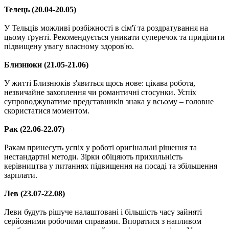
Телець (20.04-20.05)
У Тельців можливі розбіжності в сім'ї та роздратування на
цьому ґрунті. Рекомендується уникати суперечок та приділити
підвищену увагу власному здоров'ю.
Близнюки (21.05-21.06)
У житті Близнюків з'явиться щось нове: цікава робота,
незвичайне захоплення чи романтичні стосунки. Успіх
супроводжуватиме представників знака у всьому – головне
скористатися моментом.
Рак (22.06-22.07)
Ракам принесуть успіх у роботі оригінальні рішення та
нестандартні методи. Зірки обіцяють прихильність
керівництва у питаннях підвищення на посаді та збільшення
зарплати.
Лев (23.07-22.08)
Леви будуть рішуче налаштовані і більшість часу зайняті
серйозними робочими справами. Впоратися з напливом