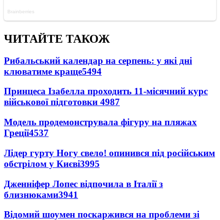
ЧИТАЙТЕ ТАКОЖ
Рибальський календар на серпень: у які дні
клюватиме краще
5494
Принцеса Ізабелла проходить 11-місячний курс
військової підготовки
4987
Модель продемонструвала фігуру на пляжах
Греції
4537
Лідер гурту Ногу свело! опинився під російським
обстрілом у Києві
3995
Дженніфер Лопес відпочила в Італії з
близнюками
3941
Відомий шоумен поскаржився на проблеми зі