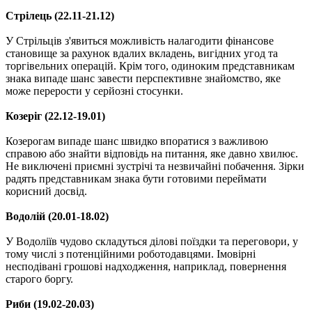
Стрілець (22.11-21.12)
У Стрільців з'явиться можливість налагодити фінансове
становище за рахунок вдалих вкладень, вигідних угод та
торгівельних операцій. Крім того, одиноким представникам
знака випаде шанс завести перспективне знайомство, яке
може перерости у серйозні стосунки.
Козеріг (22.12-19.01)
Козерогам випаде шанс швидко впоратися з важливою
справою або знайти відповідь на питання, яке давно хвилює.
Не виключені приємні зустрічі та незвичайні побачення. Зірки
радять представникам знака бути готовими переймати
корисний досвід.
Водолій (20.01-18.02)
У Водоліїв чудово складуться ділові поїздки та переговори, у
тому числі з потенційними роботодавцями. Імовірні
несподівані грошові надходження, наприклад, повернення
старого боргу.
Риби (19.02-20.03)