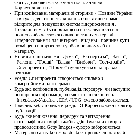
сайті, дозволяється за умови посилання на
Корреспондент.net.
При копіюванні матеріалів зі сторінки « Новини України
і світу» , для інтернет - видань - обов'язкове пряме
відкрите для пошукових систем гіперпосилання .
Посилання має бути розміщена в незалежності від
повного або часткового використання матеріалів.
Гіперпосилання ( для інтернет - видань) - повинна бути
розміщена в підзаголовку або в першому абзаці
матеріалу.
Новини з позначками "Думка", "Експертиза", "Заява",
"Регіони", "Гроші", "Влада", "Вибори", "Тест-драйв",
"Спецпроекти", "Промо" публікуються на правах
реклами.
Розділ Спецпроекти створюється спільно з
комерційними партнерами.
Будь яке копіювання, публікація, передрук, чи наступне
поширення інформації, що містить посилання на
"Інтерфакс-Україна", EPA / UPG, суворо забороняється.
Власник веб-сторінки в розділі Я-Корреспондент є автор
публікації.
Будь-яке копіювання, передрук та відтворення
фотографічних творів та/або аудіовізуальних творів
правовласника Getty Images - суворо забороняється.
Матеріали сайту korrespondent.net призначені для осіб