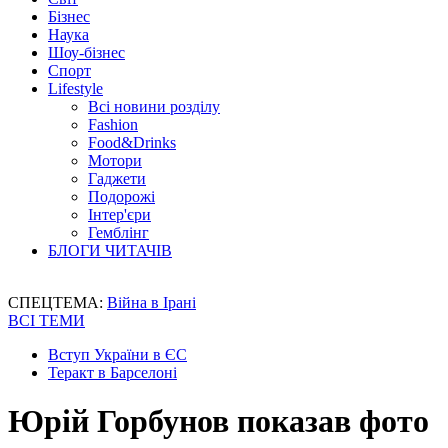
Бізнес
Наука
Шоу-бізнес
Спорт
Lifestyle
Всі новини розділу
Fashion
Food&Drinks
Мотори
Гаджети
Подорожі
Інтер'єри
Гемблінг
БЛОГИ ЧИТАЧІВ
СПЕЦТЕМА:
Війна в Ірані
ВСІ ТЕМИ
Вступ України в ЄС
Теракт в Барселоні
Юрій Горбунов показав фото