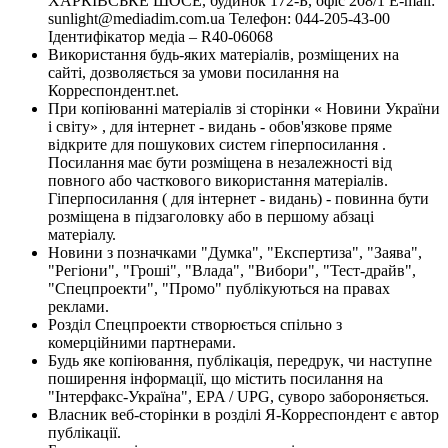
ХАРКІВСЬКЕ ШОСЕ, будинок 172-Б, офіс 208/1 E-mail:
sunlight@mediadim.com.ua
Телефон: 044-205-43-00
Ідентифікатор медіа – R40-06068
Використання будь-яких матеріалів, розміщених на
сайті, дозволяється за умови посилання на
Корреспондент.net.
При копіюванні матеріалів зі сторінки « Новини України
і світу» , для інтернет - видань - обов'язкове пряме
відкрите для пошукових систем гіперпосилання .
Посилання має бути розміщена в незалежності від
повного або часткового використання матеріалів.
Гіперпосилання ( для інтернет - видань) - повинна бути
розміщена в підзаголовку або в першому абзаці
матеріалу.
Новини з позначками "Думка", "Експертиза", "Заява",
"Регіони", "Гроші", "Влада", "Вибори", "Тест-драйв",
"Спецпроекти", "Промо" публікуються на правах
реклами.
Розділ Спецпроекти створюється спільно з
комерційними партнерами.
Будь яке копіювання, публікація, передрук, чи наступне
поширення інформації, що містить посилання на
"Інтерфакс-Україна", EPA / UPG, суворо забороняється.
Власник веб-сторінки в розділі Я-Корреспондент є автор
публікації.