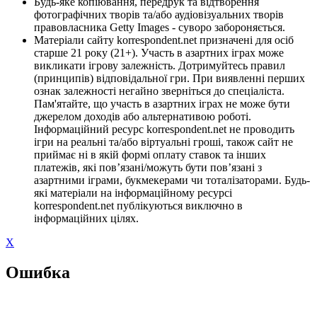
Будь-яке копіювання, передрук та відтворення
фотографічних творів та/або аудіовізуальних творів
правовласника Getty Images - суворо забороняється.
Матеріали сайту korrespondent.net призначені для осіб
старше 21 року (21+). Участь в азартних іграх може
викликати ігрову залежність. Дотримуйтесь правил
(принципів) відповідальної гри. При виявленні перших
ознак залежності негайно зверніться до спеціаліста.
Пам'ятайте, що участь в азартних іграх не може бути
джерелом доходів або альтернативою роботі.
Інформаційний ресурс korrespondent.net не проводить
ігри на реальні та/або віртуальні гроші, також сайт не
приймає ні в якій формі оплату ставок та інших
платежів, які пов’язані/можуть бути пов’язані з
азартними іграми, букмекерами чи тоталізаторами. Будь-
які матеріали на інформаційному ресурсі
korrespondent.net публікуються виключно в
інформаційних цілях.
X
Ошибка