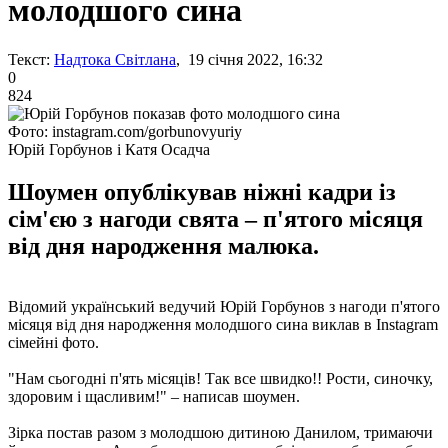
молодшого сина
Текст:
Надтока Світлана
, 19 січня 2022, 16:32
0
824
Фото: instagram.com/gorbunovyuriy
Юрій Горбунов і Катя Осадча
Шоумен опублікував ніжні кадри із
сім'єю з нагоди свята – п'ятого місяця
від дня народження малюка.
Відомий український ведучий Юрій Горбунов з нагоди п'ятого
місяця від дня народження молодшого сина виклав в Instagram
сімейні фото.
"Нам сьогодні п'ять місяців! Так все швидко!! Рости, синочку,
здоровим і щасливим!" – написав шоумен.
Зірка постав разом з молодшою ​​дитиною Данилом, тримаючи