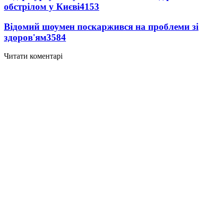
обстрілом у Києві
4153
Відомий шоумен поскаржився на проблеми зі
здоров'ям
3584
Читати коментарі