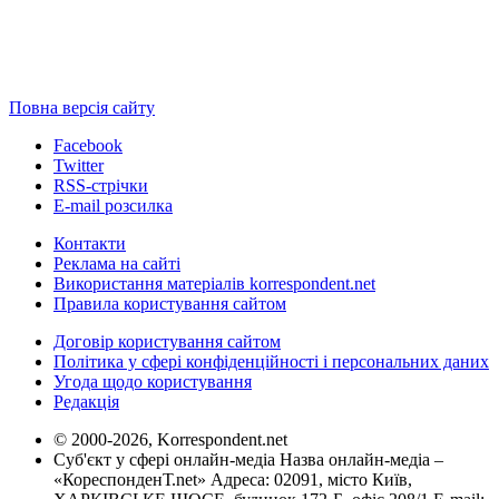
Повна версія сайту
Facebook
Twitter
RSS-стрічки
E-mail розсилка
Контакти
Реклама на сайті
Використання матеріалів korrespondent.net
Правила користування сайтом
Договір користування сайтом
Політика у сфері конфіденційності і персональних даних
Угода щодо користування
Редакція
© 2000-2026, Korrespondent.net
Суб'єкт у сфері онлайн-медіа Назва онлайн-медіа –
«КореспонденТ.net» Адреса: 02091, місто Київ,