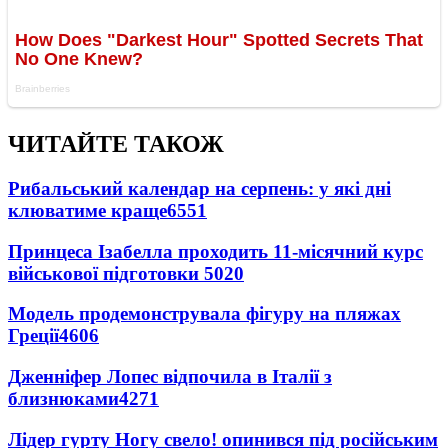
ЧИТАЙТЕ ТАКОЖ
Рибальський календар на серпень: у які дні
клюватиме краще
6551
Принцеса Ізабелла проходить 11-місячний курс
військової підготовки
5020
Модель продемонструвала фігуру на пляжах
Греції
4606
Дженніфер Лопес відпочила в Італії з
близнюками
4271
Лідер гурту Ногу свело! опинився під російським