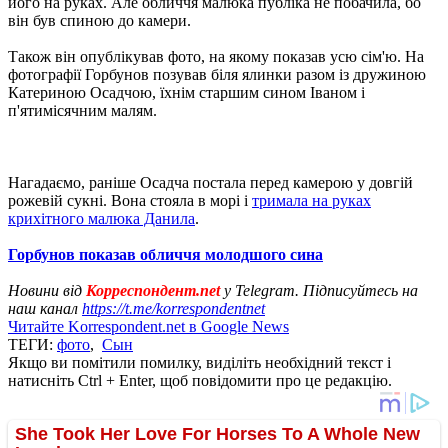
його на руках. Але обличчя малюка публіка не побачила, бо
він був спиною до камери.
Також він опублікував фото, на якому показав усю сім'ю. На
фотографії Горбунов позував біля ялинки разом із дружиною
Катериною Осадчою, їхнім старшим сином Іваном і
п'ятимісячним малям.
Нагадаємо, раніше Осадча постала перед камерою у довгій
рожевій сукні. Вона стояла в морі і
тримала на руках
крихітного малюка Данила
.
Горбунов показав обличчя молодшого сина
Новини від
Корреспондент.net
у Telegram. Підписуйтесь на
наш канал
https://t.me/korrespondentnet
Читайте Korrespondent.net в Google News
ТЕГИ:
фото
,
Сын
Якщо ви помітили помилку, виділіть необхідний текст і
натисніть Ctrl + Enter, щоб повідомити про це редакцію.