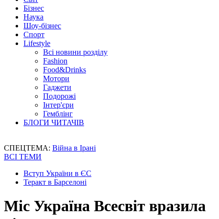
Бізнес
Наука
Шоу-бізнес
Спорт
Lifestyle
Всі новини розділу
Fashion
Food&Drinks
Мотори
Гаджети
Подорожі
Інтер'єри
Гемблінг
БЛОГИ ЧИТАЧІВ
СПЕЦТЕМА:
Війна в Ірані
ВСІ ТЕМИ
Вступ України в ЄС
Теракт в Барселоні
Міс Україна Всесвіт вразила