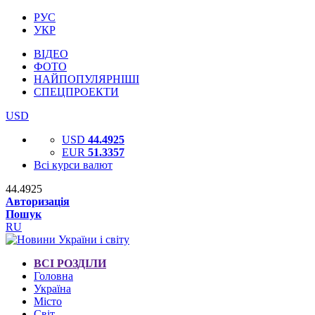
РУС
УКР
ВІДЕО
ФОТО
НАЙПОПУЛЯРНІШІ
СПЕЦПРОЕКТИ
USD
USD
44.4925
EUR
51.3357
Всі курси валют
44.4925
Авторизація
Пошук
RU
ВСІ РОЗДІЛИ
Головна
Україна
Місто
Світ