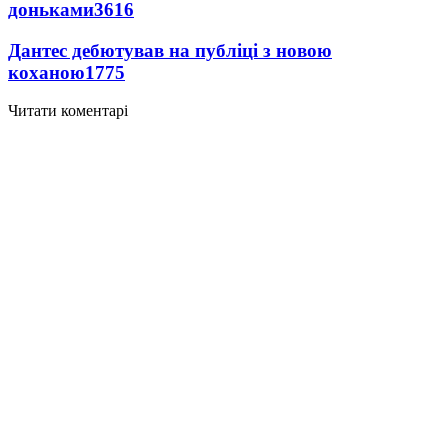
доньками
3616
Дантес дебютував на публіці з новою
коханою
1775
Читати коментарі