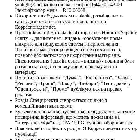
sunlight@mediadim.com.ua
Телефон: 044-205-43-00
Ідентифікатор медіа – R40-06068
Використання будь-яких матеріалів, розміщених на
сайті, дозволяється за умови посилання на
Корреспондент.net.
При копіюванні матеріалів зі сторінки « Новини України
і світу» , для інтернет - видань - обов'язкове пряме
відкрите для пошукових систем гіперпосилання .
Посилання має бути розміщена в незалежності від
повного або часткового використання матеріалів.
Гіперпосилання ( для інтернет - видань) - повинна бути
розміщена в підзаголовку або в першому абзаці
матеріалу.
Новини з позначками "Думка", "Експертиза", "Заява",
"Регіони", "Гроші", "Влада", "Вибори", "Тест-драйв",
"Спецпроекти", "Промо" публікуються на правах
реклами.
Розділ Спецпроекти створюється спільно з
комерційними партнерами.
Будь яке копіювання, публікація, передрук, чи наступне
поширення інформації, що містить посилання на
"Інтерфакс-Україна", EPA / UPG, суворо забороняється.
Власник веб-сторінки в розділі Я-Корреспондент є автор
публікації.
Будь-яке копіювання, передрук та відтворення