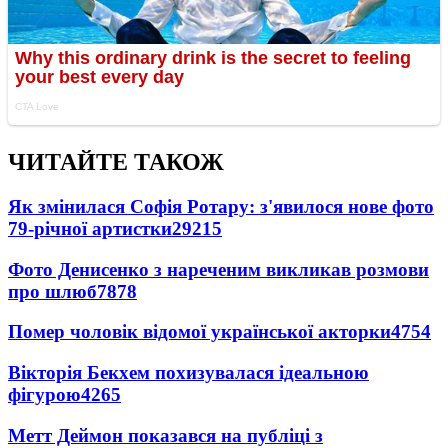
ЧИТАЙТЕ ТАКОЖ
Як змінилася Софія Ротару: з'явилося нове фото
79-річної артистки
29215
Фото Денисенко з нареченим викликав розмови
про шлюб
7878
Помер чоловік відомої української акторки
4754
Вікторія Бекхем похизувалася ідеальною
фігурою
4265
Метт Деймон показався на публіці з