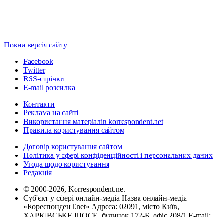
Повна версія сайту
Facebook
Twitter
RSS-стрічки
E-mail розсилка
Контакти
Реклама на сайті
Використання матеріалів korrespondent.net
Правила користування сайтом
Договір користування сайтом
Політика у сфері конфіденційності і персональних даних
Угода щодо користування
Редакція
© 2000-2026, Korrespondent.net
Суб'єкт у сфері онлайн-медіа Назва онлайн-медіа –
«КореспонденТ.net» Адреса: 02091, місто Київ,
ХАРКІВСЬКЕ ШОСЕ, будинок 172-Б, офіс 208/1 E-mail: