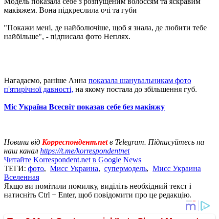
Модель показала себе з розпущеним волоссям та яскравим
макіяжем. Вона підкреслила очі та губи
"Покажи мені, де найболючіше, щоб я знала, де любити тебе
найбільше", - підписала фото Неплях.
Нагадаємо, раніше Анна
показала шанувальникам фото
п'ятирічної давності,
на якому постала до збільшення губ.
Міс Україна Всесвіт показав себе без макіяжу
Новини від
Корреспондент.net
в Telegram. Підписуйтесь на
наш канал
https://t.me/korrespondentnet
Читайте Korrespondent.net в Google News
ТЕГИ:
фото
,
Мисс Украина
,
супермодель
,
Мисс Украина
Вселенная
Якщо ви помітили помилку, виділіть необхідний текст і
натисніть Ctrl + Enter, щоб повідомити про це редакцію.