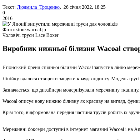
Текст:
Людмила Троценко
, 26 січня 2022, 18:25
0
2016
Фото: store.wacoal.jp
Чоловічі труси Lace Boxer
Виробник нижньої білизни Wacoal створ
Японський бренд спідньої білизни Wacoal запустив лінію мере
Лінійку вдалося створити завдяки краудфандингу. Модель трусів
Зазначається, що дизайнери модернізували мереживну тканину,
Wacoal описує нову нижню білизну як красиву на вигляд, функц
Крім того, відформована передня частина трусів робить їх зруч
Мереживні боксери доступні в інтернет-магазині Wacoal і на Ama