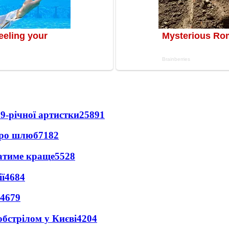
9-річної артистки
25891
про шлюб
7182
ватиме краще
5528
ї
4684
4679
обстрілом у Києві
4204