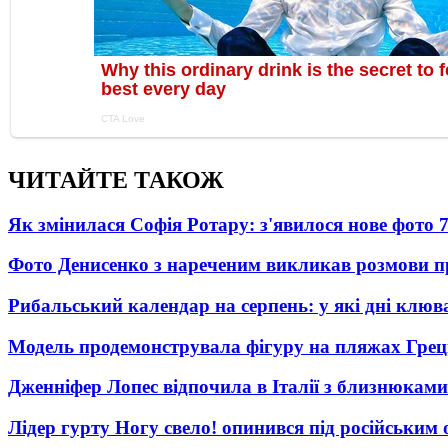
ЧИТАЙТЕ ТАКОЖ
Як змінилася Софія Ротару: з'явилося нове фото 7
Фото Денисенко з нареченим викликав розмови 
Рибальський календар на серпень: у які дні клю
Модель продемонструвала фігуру на пляжах Греці
Дженніфер Лопес відпочила в Італії з близнюками
Лідер гурту Ногу свело! опинився під російським 