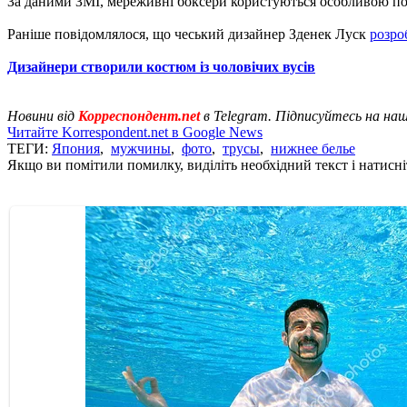
За даними ЗМІ, мереживні боксери користуються особливою по
Раніше повідомлялося, що чеський дизайнер Зденек Луск
розро
Дизайнери створили костюм із чоловічих вусів
Новини від
Корреспондент.net
в Telegram. Підписуйтесь на на
Читайте Korrespondent.net в Google News
ТЕГИ:
Япония
,
мужчины
,
фото
,
трусы
,
нижнее белье
Якщо ви помітили помилку, виділіть необхідний текст і натисніт