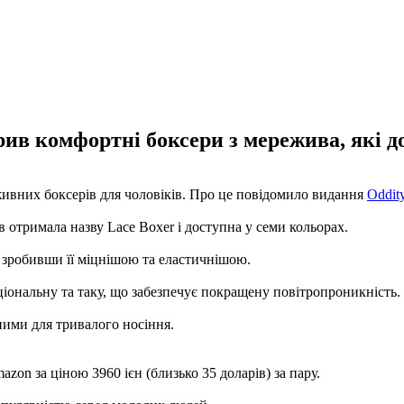
ив комфортні боксери з мережива, які до
живних боксерів для чоловіків. Про це повідомило видання
Oddity
 отримала назву Lace Boxer і доступна у семи кольорах.
 зробивши її міцнішою та еластичнішою.
іональну та таку, що забезпечує покращену повітропроникність.
ними для тривалого носіння.
zon за ціною 3960 ієн (близько 35 доларів) за пару.