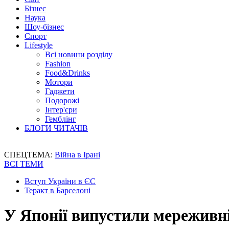
Бізнес
Наука
Шоу-бізнес
Спорт
Lifestyle
Всі новини розділу
Fashion
Food&Drinks
Мотори
Гаджети
Подорожі
Інтер'єри
Гемблінг
БЛОГИ ЧИТАЧІВ
СПЕЦТЕМА:
Війна в Ірані
ВСІ ТЕМИ
Вступ України в ЄС
Теракт в Барселоні
У Японії випустили мереживні