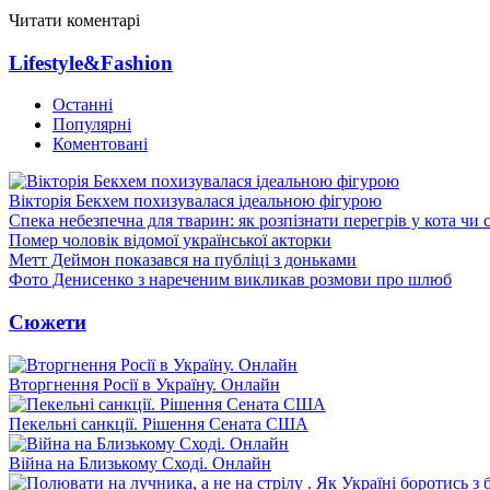
Читати коментарі
Lifestyle&Fashion
Останні
Популярні
Коментовані
Вікторія Бекхем похизувалася ідеальною фігурою
Спека небезпечна для тварин: як розпізнати перегрів у кота чи 
Помер чоловік відомої української акторки
Метт Деймон показався на публіці з доньками
Фото Денисенко з нареченим викликав розмови про шлюб
Сюжети
Вторгнення Росії в Україну. Онлайн
Пекельні санкції. Рішення Сената США
Війна на Близькому Сході. Онлайн