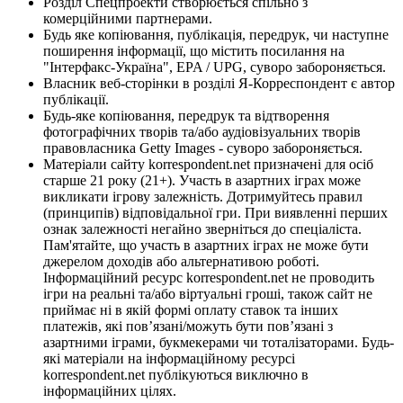
Розділ Спецпроекти створюється спільно з
комерційними партнерами.
Будь яке копіювання, публікація, передрук, чи наступне
поширення інформації, що містить посилання на
"Інтерфакс-Україна", EPA / UPG, суворо забороняється.
Власник веб-сторінки в розділі Я-Корреспондент є автор
публікації.
Будь-яке копіювання, передрук та відтворення
фотографічних творів та/або аудіовізуальних творів
правовласника Getty Images - суворо забороняється.
Матеріали сайту korrespondent.net призначені для осіб
старше 21 року (21+). Участь в азартних іграх може
викликати ігрову залежність. Дотримуйтесь правил
(принципів) відповідальної гри. При виявленні перших
ознак залежності негайно зверніться до спеціаліста.
Пам'ятайте, що участь в азартних іграх не може бути
джерелом доходів або альтернативою роботі.
Інформаційний ресурс korrespondent.net не проводить
ігри на реальні та/або віртуальні гроші, також сайт не
приймає ні в якій формі оплату ставок та інших
платежів, які пов’язані/можуть бути пов’язані з
азартними іграми, букмекерами чи тоталізаторами. Будь-
які матеріали на інформаційному ресурсі
korrespondent.net публікуються виключно в
інформаційних цілях.