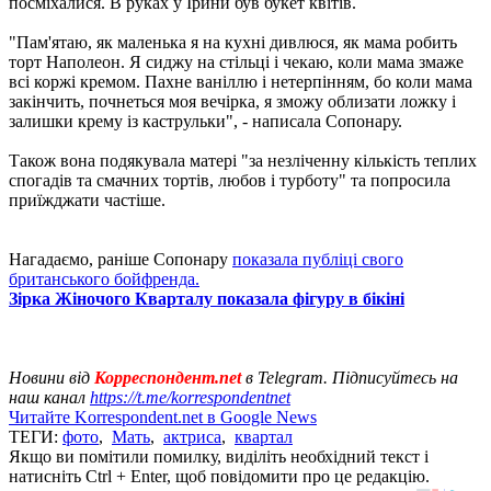
посміхалися. В руках у Ірини був букет квітів.
"Пам'ятаю, як маленька я на кухні дивлюся, як мама робить
торт Наполеон. Я сиджу на стільці і чекаю, коли мама змаже
всі коржі кремом. Пахне ваніллю і нетерпінням, бо коли мама
закінчить, почнеться моя вечірка, я зможу облизати ложку і
залишки крему із каструльки", - написала Сопонару.
Також вона подякувала матері "за незліченну кількість теплих
спогадів та смачних тортів, любов і турботу" та попросила
приїжджати частіше.
Нагадаємо, раніше Сопонару
показала публіці свого
британського бойфренда.
Зірка Жіночого Кварталу показала фігуру в бікіні
Новини від
Корреспондент.net
в Telegram. Підписуйтесь на
наш канал
https://t.me/korrespondentnet
Читайте Korrespondent.net в Google News
ТЕГИ:
фото
,
Мать
,
актриса
,
квартал
Якщо ви помітили помилку, виділіть необхідний текст і
натисніть Ctrl + Enter, щоб повідомити про це редакцію.