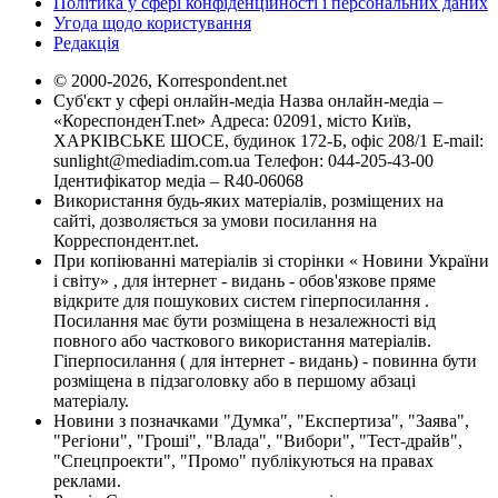
Політика у сфері конфіденційності і персональних даних
Угода щодо користування
Редакція
© 2000-2026, Korrespondent.net
Суб'єкт у сфері онлайн-медіа Назва онлайн-медіа –
«КореспонденТ.net» Адреса: 02091, місто Київ,
ХАРКІВСЬКЕ ШОСЕ, будинок 172-Б, офіс 208/1 E-mail:
sunlight@mediadim.com.ua
Телефон: 044-205-43-00
Ідентифікатор медіа – R40-06068
Використання будь-яких матеріалів, розміщених на
сайті, дозволяється за умови посилання на
Корреспондент.net.
При копіюванні матеріалів зі сторінки « Новини України
і світу» , для інтернет - видань - обов'язкове пряме
відкрите для пошукових систем гіперпосилання .
Посилання має бути розміщена в незалежності від
повного або часткового використання матеріалів.
Гіперпосилання ( для інтернет - видань) - повинна бути
розміщена в підзаголовку або в першому абзаці
матеріалу.
Новини з позначками "Думка", "Експертиза", "Заява",
"Регіони", "Гроші", "Влада", "Вибори", "Тест-драйв",
"Спецпроекти", "Промо" публікуються на правах
реклами.