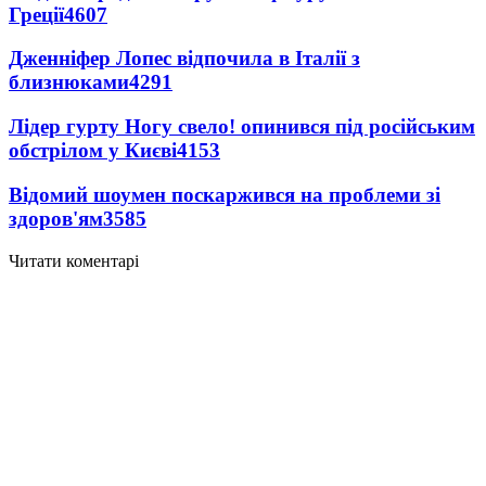
Греції
4607
Дженніфер Лопес відпочила в Італії з
близнюками
4291
Лідер гурту Ногу свело! опинився під російським
обстрілом у Києві
4153
Відомий шоумен поскаржився на проблеми зі
здоров'ям
3585
Читати коментарі