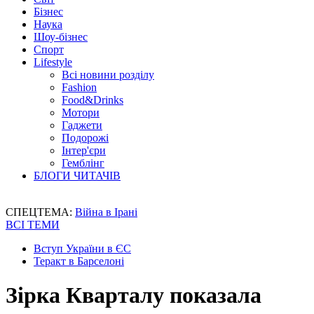
Бізнес
Наука
Шоу-бізнес
Спорт
Lifestyle
Всі новини розділу
Fashion
Food&Drinks
Мотори
Гаджети
Подорожі
Інтер'єри
Гемблінг
БЛОГИ ЧИТАЧІВ
СПЕЦТЕМА:
Війна в Ірані
ВСІ ТЕМИ
Вступ України в ЄС
Теракт в Барселоні
Зірка Кварталу показала