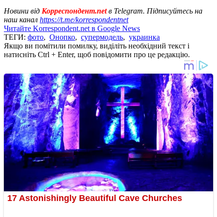
Новини від
Корреспондент.net
в Telegram. Підписуйтесь на
наш канал
https://t.me/korrespondentnet
Читайте Korrespondent.net в Google News
ТЕГИ:
фото
,
Онопко
,
супермодель
,
украинка
Якщо ви помітили помилку, виділіть необхідний текст і
натисніть Ctrl + Enter, щоб повідомити про це редакцію.