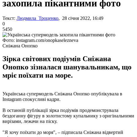
захопила пікантними фото
Текст:
Людмила Троценко
, 28 січня 2022, 16:49
0
5450
Фото: instagram.com/onopkaselezneva
Сніжана Онопко
Зірка світових подіумів Сніжана
Онопко зізналася шанувальникам, що
мріє поїхати на море.
Українська супермодель Сніжана Онопко опублікувала в
Instagram спокусливі кадри.
В останній публікації зірка подіумів продемонструвала
бездоганну фігуру в золотистому купальнику з оригінальними
вирізами, лежачи на піску.
"Я хочу поїхати до моря", – підписала Сніжана відвертий