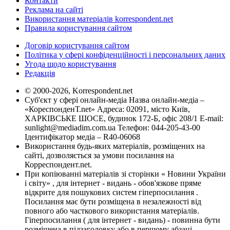
Контакти
Реклама на сайті
Використання матеріалів korrespondent.net
Правила користування сайтом
Договір користування сайтом
Політика у сфері конфіденційності і персональних даних
Угода щодо користування
Редакція
© 2000-2026, Korrespondent.net
Суб'єкт у сфері онлайн-медіа Назва онлайн-медіа –
«КореспонденТ.net» Адреса: 02091, місто Київ,
ХАРКІВСЬКЕ ШОСЕ, будинок 172-Б, офіс 208/1 E-mail:
sunlight@mediadim.com.ua
Телефон: 044-205-43-00
Ідентифікатор медіа – R40-06068
Використання будь-яких матеріалів, розміщених на
сайті, дозволяється за умови посилання на
Корреспондент.net.
При копіюванні матеріалів зі сторінки « Новини України
і світу» , для інтернет - видань - обов'язкове пряме
відкрите для пошукових систем гіперпосилання .
Посилання має бути розміщена в незалежності від
повного або часткового використання матеріалів.
Гіперпосилання ( для інтернет - видань) - повинна бути
розміщена в підзаголовку або в першому абзаці