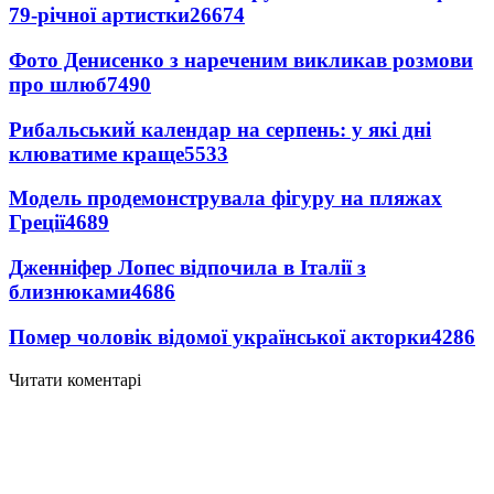
79-річної артистки
26674
Фото Денисенко з нареченим викликав розмови
про шлюб
7490
Рибальський календар на серпень: у які дні
клюватиме краще
5533
Модель продемонструвала фігуру на пляжах
Греції
4689
Дженніфер Лопес відпочила в Італії з
близнюками
4686
Помер чоловік відомої української акторки
4286
Читати коментарі