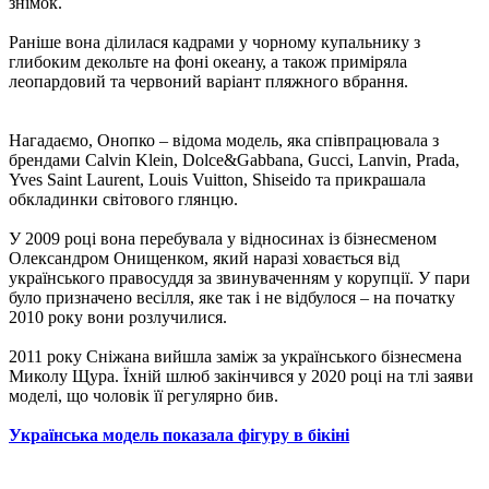
знімок.
Раніше вона ділилася кадрами у чорному купальнику з
глибоким декольте на фоні океану, а також приміряла
леопардовий та червоний варіант пляжного вбрання.
Нагадаємо, Онопко – відома модель, яка співпрацювала з
брендами Calvin Klein, Dolce&Gabbana, Gucci, Lanvin, Prada,
Yves Saint Laurent, Louis Vuitton, Shiseido та прикрашала
обкладинки світового глянцю.
У 2009 році вона перебувала у відносинах із бізнесменом
Олександром Онищенком, який наразі ховається від
українського правосуддя за звинуваченням у корупції. У пари
було призначено весілля, яке так і не відбулося – на початку
2010 року вони розлучилися.
2011 року Сніжана вийшла заміж за українського бізнесмена
Миколу Щура. Їхній шлюб закінчився у 2020 році на тлі заяви
моделі, що чоловік її регулярно бив.
Українська модель показала фігуру в бікіні