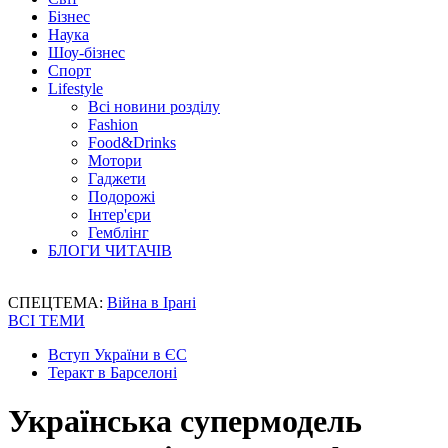
Бізнес
Наука
Шоу-бізнес
Спорт
Lifestyle
Всі новини розділу
Fashion
Food&Drinks
Мотори
Гаджети
Подорожі
Інтер'єри
Гемблінг
БЛОГИ ЧИТАЧІВ
СПЕЦТЕМА:
Війна в Ірані
ВСІ ТЕМИ
Вступ України в ЄС
Теракт в Барселоні
Українська супермодель