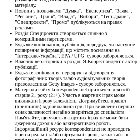
матеріалу.
Новини з позначками "Думка", "Експертиза", "Заява",
"Регіони", "Гроші", "Влада", "Вибори", "Тест-драйв",
"Спецпроекти", "Промо" публікуються на правах
реклами.
Розділ Спецпроекти створюється спільно з
комерційними партнерами.
Будь яке копіювання, публікація, передрук, чи наступне
поширення інформації, що містить посилання на
"Інтерфакс-Україна", EPA / UPG, суворо забороняється.
Власник веб-сторінки в розділі Я-Корреспондент є автор
публікації.
Будь-яке копіювання, передрук та відтворення
фотографічних творів та/або аудіовізуальних творів
правовласника Getty Images - суворо забороняється.
Матеріали сайту korrespondent.net призначені для осіб
старше 21 року (21+). Участь в азартних іграх може
викликати ігрову залежність. Дотримуйтесь правил
(принципів) відповідальної гри. При виявленні перших
ознак залежності негайно зверніться до спеціаліста.
Пам'ятайте, що участь в азартних іграх не може бути
джерелом доходів або альтернативою роботі.
Інформаційний ресурс korrespondent.net не проводить
ігри на реальні та/або віртуальні гроші, також сайт не