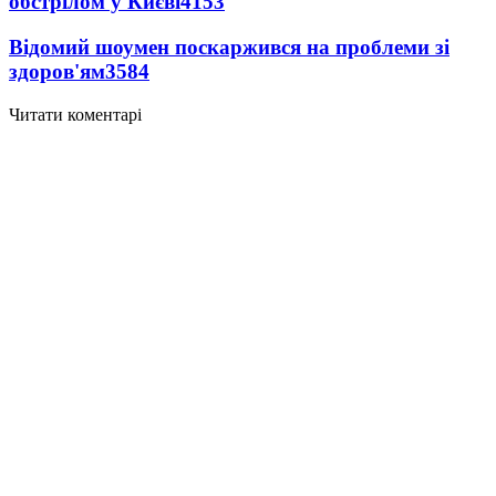
обстрілом у Києві
4153
Відомий шоумен поскаржився на проблеми зі
здоров'ям
3584
Читати коментарі