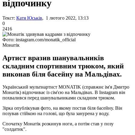
відпочинку
Текст:
Катя Юськів
, 1 лютого 2022, 13:13
0
2416
Фото: instagram.com/monatik_official
Монатік
Артист вразив шанувальників
складним спортивним трюком, який
виконав біля басейну на Мальдівах.
Український мультиартист MONATIK (справжнє ім'я Дмитро
Монатік) відпочиває із сім'єю на Мальдівах. В Instagram він
похвалився перед шанувальниками складним трюком.
Зірка опублікував фото, на якому постав біля басейну. Він
позував стійкою на голові, що була занурена у воду.
Спочатку Монатік розкинув ноги, а потім став у позу
"солдатик".