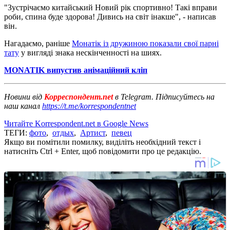
"Зустрічаємо китайський Новий рік спортивно! Такі вправи
роби, спина буде здорова! Дивись на світ інакше", - написав
він.
Нагадаємо, раніше
Монатік із дружиною показали свої парні
тату
у вигляді знака нескінченності на шиях.
MONATIK випустив анімаційний кліп
Новини від
Корреспондент.net
в Telegram. Підписуйтесь на
наш канал
https://t.me/korrespondentnet
Читайте Korrespondent.net в Google News
ТЕГИ:
фото
,
отдых
,
Артист
,
певец
Якщо ви помітили помилку, виділіть необхідний текст і
натисніть Ctrl + Enter, щоб повідомити про це редакцію.