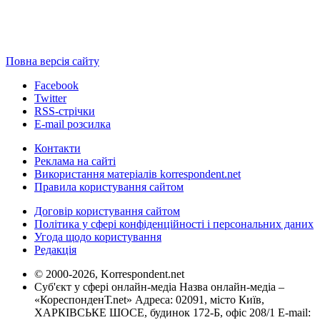
Повна версія сайту
Facebook
Twitter
RSS-стрічки
E-mail розсилка
Контакти
Реклама на сайті
Використання матеріалів korrespondent.net
Правила користування сайтом
Договір користування сайтом
Політика у сфері конфіденційності і персональних даних
Угода щодо користування
Редакція
© 2000-2026, Korrespondent.net
Суб'єкт у сфері онлайн-медіа Назва онлайн-медіа –
«КореспонденТ.net» Адреса: 02091, місто Київ,
ХАРКІВСЬКЕ ШОСЕ, будинок 172-Б, офіс 208/1 E-mail: