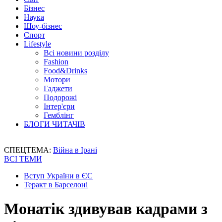
Бізнес
Наука
Шоу-бізнес
Спорт
Lifestyle
Всі новини розділу
Fashion
Food&Drinks
Мотори
Гаджети
Подорожі
Інтер'єри
Гемблінг
БЛОГИ ЧИТАЧІВ
СПЕЦТЕМА:
Війна в Ірані
ВСІ ТЕМИ
Вступ України в ЄС
Теракт в Барселоні
Монатік здивував кадрами з