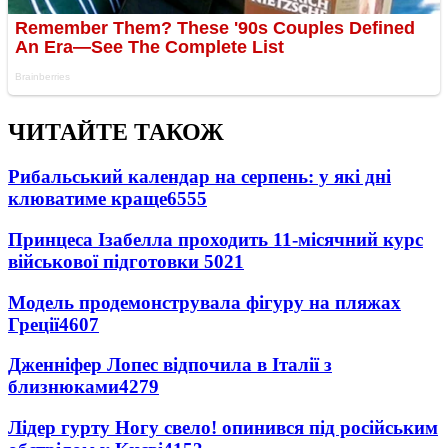
ЧИТАЙТЕ ТАКОЖ
Рибальський календар на серпень: у які дні
клюватиме краще
6555
Принцеса Ізабелла проходить 11-місячний курс
військової підготовки
5021
Модель продемонструвала фігуру на пляжах
Греції
4607
Дженніфер Лопес відпочила в Італії з
близнюками
4279
Лідер гурту Ногу свело! опинився під російським