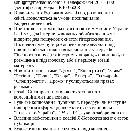
sunlight@mediadim.com.ua
Телефон: 044-205-43-00
Ідентифікатор медіа – R40-06068
Використання будь-яких матеріалів, розміщених на
сайті, дозволяється за умови посилання на
Корреспондент.net.
При копіюванні матеріалів зі сторінки « Новини України
і світу» , для інтернет - видань - обов'язкове пряме
відкрите для пошукових систем гіперпосилання .
Посилання має бути розміщена в незалежності від
повного або часткового використання матеріалів.
Гіперпосилання ( для інтернет - видань) - повинна бути
розміщена в підзаголовку або в першому абзаці
матеріалу.
Новини з позначками "Думка", "Експертиза", "Заява",
"Регіони", "Гроші", "Влада", "Вибори", "Тест-драйв",
"Спецпроекти", "Промо" публікуються на правах
реклами.
Розділ Спецпроекти створюється спільно з
комерційними партнерами.
Будь яке копіювання, публікація, передрук, чи наступне
поширення інформації, що містить посилання на
"Інтерфакс-Україна", EPA / UPG, суворо забороняється.
Власник веб-сторінки в розділі Я-Корреспондент є автор
публікації.
Будь-яке копіювання, передрук та відтворення