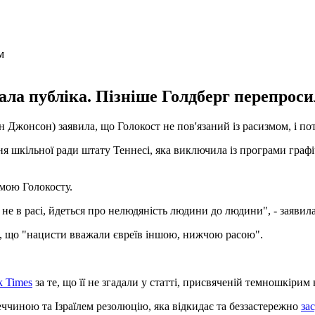
ала публіка. Пізніше Голдберг перепроси
йн Джонсон) заявила, що Голокост не пов'язаний із расизмом, і п
ня шкільної ради штату Теннесі, яка виключила із програми гра
емою Голокосту.
 не в расі, йдеться про нелюдяність людини до людини", - заявила
ли, що "нацисти вважали євреїв іншою, нижчою расою".
k Times
за те, що її не згадали у статті, присвяченій темношкірим
чиною та Ізраїлем резолюцію, яка відкидає та беззастережно
за