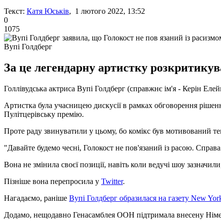
Текст:
Катя Юськів
, 1 лютого 2022, 13:52
0
1075
Вупі Голдберг
За це легендарну артистку розкритикув
Голлівудська актриса Вупі Голдберг (справжнє ім'я - Керін Еле
Артистка була учасницею дискусії в рамках обговорення рішен
Пулітцерівську премію.
Проте раду звинуватили у цьому, бо комікс був мотивований т
"Давайте будемо чесні, Голокост не пов'язаний із расою. Справа
Вона не змінила своєї позиції, навіть коли ведучі шоу зазначи
Пізніше вона перепросила у
Twitter
.
Нагадаємо, раніше
Вупі Голдберг образилася на газету New Yor
Додамо, нещодавно Генасамблея ООН підтримала внесену Німеч