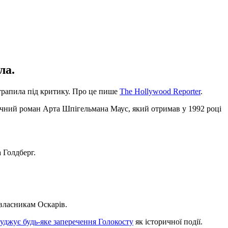
ла.
отрапила під критику. Про це пише
The Hollywood Reporter
.
фічний роман Арта Шпігельмана Маус, який отримав у 1992 році
 Голдберг.
 власникам Оскарів.
суджує будь-яке заперечення Голокосту
як історичної події.