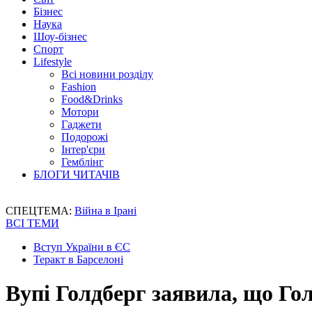
Бізнес
Наука
Шоу-бізнес
Спорт
Lifestyle
Всі новини розділу
Fashion
Food&Drinks
Мотори
Гаджети
Подорожі
Інтер'єри
Гемблінг
БЛОГИ ЧИТАЧІВ
СПЕЦТЕМА:
Війна в Ірані
ВСІ ТЕМИ
Вступ України в ЄС
Теракт в Барселоні
Вупі Голдберг заявила, що Гол