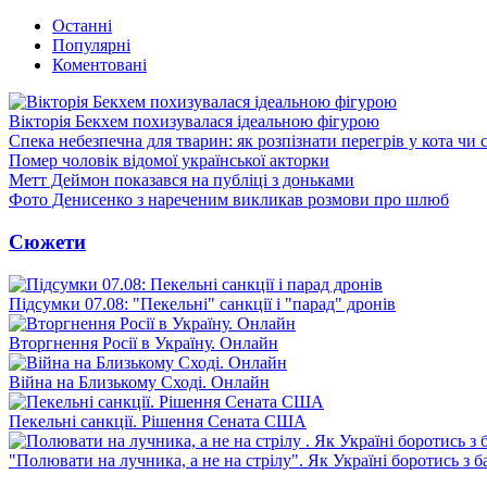
Останні
Популярні
Коментовані
Вікторія Бекхем похизувалася ідеальною фігурою
Спека небезпечна для тварин: як розпізнати перегрів у кота чи 
Помер чоловік відомої української акторки
Метт Деймон показався на публіці з доньками
Фото Денисенко з нареченим викликав розмови про шлюб
Сюжети
Підсумки 07.08: "Пекельні" санкції і "парад" дронів
Вторгнення Росії в Україну. Онлайн
Війна на Близькому Сході. Онлайн
Пекельні санкції. Рішення Сената США
"Полювати на лучника, а не на стрілу". Як Україні боротись з 