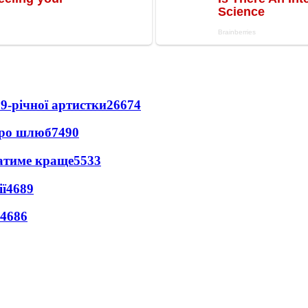
9-річної артистки
26674
про шлюб
7490
ватиме краще
5533
ї
4689
4686