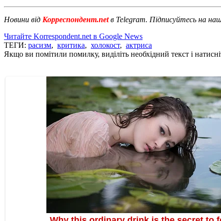
Новини від
Корреспондент.net
в Telegram. Підписуйтесь на на
Читайте Korrespondent.net в Google News
ТЕГИ:
расизм
,
критика
,
холокост
,
актриса
Якщо ви помітили помилку, виділіть необхідний текст і натисніт