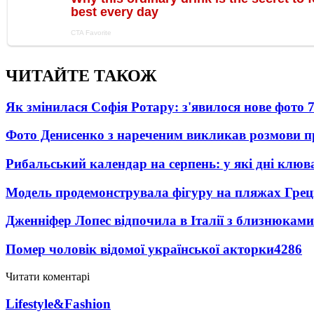
ЧИТАЙТЕ ТАКОЖ
Як змінилася Софія Ротару: з'явилося нове фото 7
Фото Денисенко з нареченим викликав розмови 
Рибальський календар на серпень: у які дні клю
Модель продемонструвала фігуру на пляжах Греці
Дженніфер Лопес відпочила в Італії з близнюками
Помер чоловік відомої української акторки
4286
Читати коментарі
Lifestyle&Fashion