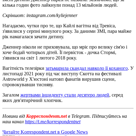
кілька годин фото лайкнули понад 13 мільйонів людей.
Скріншот: instagram.com/kyliejenner
Нагадаємо, чутки про те, що Кайлі вагітна від Тревіса,
з'явилися у серпні минулого року. За даними ЗМІ, пара майже
рік намагалася зачати дитину.
Дженнер ніколи не приховувала, що мріє про велику сім'ю і
хоче бодай чотирьох дітей. Її первісток - дочка Стормі,
з'явився на світ 1 лютого 2018 року.
Вагітність телезірки
затьмарила скандал навколо її коханого
. У
листопаді 2021 року під час виступу Скотта на фестивалі
Astroworld у Х'юстоні натовп фанатів вирушив сцени,
спровокувавши тисняву.
Загалом
жертвами інциденту стали десятеро людей
, серед
яких дев'ятирічний хлопчик.
Новини від
Корреспондент.net
в Telegram. Підписуйтесь на
наш канал
https://t.me/korrespondentnet
Читайте Korrespondent.net в Google News