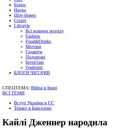
Бізнес
Наука
Шоу-бізнес
Спорт
Lifestyle
Всі новини розділу
Fashion
Food&Drinks
Мотори
Гаджети
Подорожі
Інтер'єри
Гемблінг
БЛОГИ ЧИТАЧІВ
СПЕЦТЕМА:
Війна в Ірані
ВСІ ТЕМИ
Вступ України в ЄС
Теракт в Барселоні
Кайлі Дженнер народила