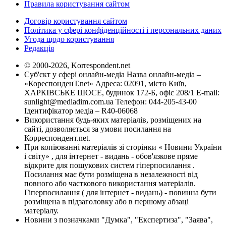
Правила користування сайтом
Договір користування сайтом
Політика у сфері конфіденційності і персональних даних
Угода щодо користування
Редакція
© 2000-2026, Korrespondent.net
Суб'єкт у сфері онлайн-медіа Назва онлайн-медіа –
«КореспонденТ.net» Адреса: 02091, місто Київ,
ХАРКІВСЬКЕ ШОСЕ, будинок 172-Б, офіс 208/1 E-mail:
sunlight@mediadim.com.ua
Телефон: 044-205-43-00
Ідентифікатор медіа – R40-06068
Використання будь-яких матеріалів, розміщених на
сайті, дозволяється за умови посилання на
Корреспондент.net.
При копіюванні матеріалів зі сторінки « Новини України
і світу» , для інтернет - видань - обов'язкове пряме
відкрите для пошукових систем гіперпосилання .
Посилання має бути розміщена в незалежності від
повного або часткового використання матеріалів.
Гіперпосилання ( для інтернет - видань) - повинна бути
розміщена в підзаголовку або в першому абзаці
матеріалу.
Новини з позначками "Думка", "Експертиза", "Заява",