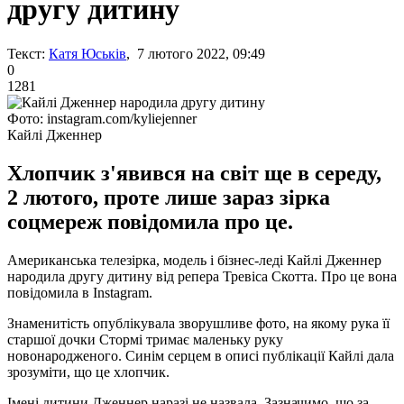
другу дитину
Текст:
Катя Юськів
, 7 лютого 2022, 09:49
0
1281
Фото: instagram.com/kyliejenner
Кайлі Дженнер
Хлопчик з'явився на світ ще в середу,
2 лютого, проте лише зараз зірка
соцмереж повідомила про це.
Американська телезірка, модель і бізнес-леді Кайлі Дженнер
народила другу дитину від репера Тревіса Скотта. Про це вона
повідомила в Instagram.
Знаменитість опублікувала зворушливе фото, на якому рука її
старшої дочки Стормі тримає маленьку руку
новонародженого. Синім серцем в описі публікації Кайлі дала
зрозуміти, що це хлопчик.
Імені дитини Дженнер наразі не назвала. Зазначимо, що за