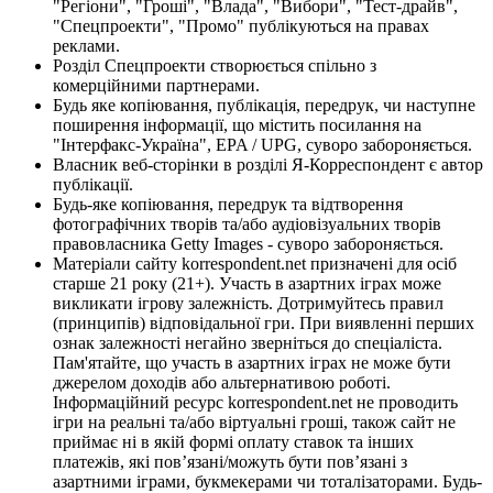
"Регіони", "Гроші", "Влада", "Вибори", "Тест-драйв",
"Спецпроекти", "Промо" публікуються на правах
реклами.
Розділ Спецпроекти створюється спільно з
комерційними партнерами.
Будь яке копіювання, публікація, передрук, чи наступне
поширення інформації, що містить посилання на
"Інтерфакс-Україна", EPA / UPG, суворо забороняється.
Власник веб-сторінки в розділі Я-Корреспондент є автор
публікації.
Будь-яке копіювання, передрук та відтворення
фотографічних творів та/або аудіовізуальних творів
правовласника Getty Images - суворо забороняється.
Матеріали сайту korrespondent.net призначені для осіб
старше 21 року (21+). Участь в азартних іграх може
викликати ігрову залежність. Дотримуйтесь правил
(принципів) відповідальної гри. При виявленні перших
ознак залежності негайно зверніться до спеціаліста.
Пам'ятайте, що участь в азартних іграх не може бути
джерелом доходів або альтернативою роботі.
Інформаційний ресурс korrespondent.net не проводить
ігри на реальні та/або віртуальні гроші, також сайт не
приймає ні в якій формі оплату ставок та інших
платежів, які пов’язані/можуть бути пов’язані з
азартними іграми, букмекерами чи тоталізаторами. Будь-