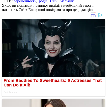
ТЕГИ:
беременность
,
роды
,
Сын
,
мальчик
Якщо ви помітили помилку, виділіть необхідний текст і
натисніть Ctrl + Enter, щоб повідомити про це редакцію.