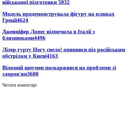
військової підготовки
5032
Модель продемонструвала фігуру на пляжах
Греції
4624
Дженніфер Лопес відпочила в Італії з
близнюками
4496
Лідер гурту Ногу свело! опинився під російським
обстрілом у Києві
4163
Відомий шоумен поскаржився на проблеми зі
здоров'ям
3600
Читати коментарі