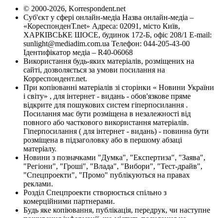
© 2000-2026, Korrespondent.net
Суб'єкт у сфері онлайн-медіа Назва онлайн-медіа –
«КореспонденТ.net» Адреса: 02091, місто Київ,
ХАРКІВСЬКЕ ШОСЕ, будинок 172-Б, офіс 208/1 E-mail:
sunlight@mediadim.com.ua
Телефон: 044-205-43-00
Ідентифікатор медіа – R40-06068
Використання будь-яких матеріалів, розміщених на
сайті, дозволяється за умови посилання на
Корреспондент.net.
При копіюванні матеріалів зі сторінки « Новини України
і світу» , для інтернет - видань - обов'язкове пряме
відкрите для пошукових систем гіперпосилання .
Посилання має бути розміщена в незалежності від
повного або часткового використання матеріалів.
Гіперпосилання ( для інтернет - видань) - повинна бути
розміщена в підзаголовку або в першому абзаці
матеріалу.
Новини з позначками "Думка", "Експертиза", "Заява",
"Регіони", "Гроші", "Влада", "Вибори", "Тест-драйв",
"Спецпроекти", "Промо" публікуються на правах
реклами.
Розділ Спецпроекти створюється спільно з
комерційними партнерами.
Будь яке копіювання, публікація, передрук, чи наступне