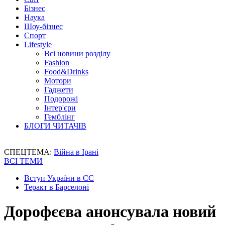
Бізнес
Наука
Шоу-бізнес
Спорт
Lifestyle
Всі новини розділу
Fashion
Food&Drinks
Мотори
Гаджети
Подорожі
Інтер'єри
Гемблінг
БЛОГИ ЧИТАЧІВ
СПЕЦТЕМА:
Війна в Ірані
ВСІ ТЕМИ
Вступ України в ЄС
Теракт в Барселоні
Дорофєєва анонсувала новий