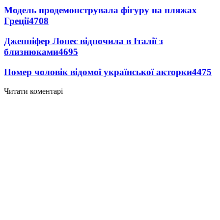
Модель продемонструвала фігуру на пляжах
Греції
4708
Дженніфер Лопес відпочила в Італії з
близнюками
4695
Помер чоловік відомої української акторки
4475
Читати коментарі