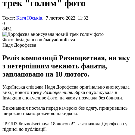
трек "голим" фото
Текст:
Катя Юськів
, 7 лютого 2022, 11:32
0
8451
Фото: instagram.com/nadyadorofeeva
Надя Дорофєєва
Реліз композиції Разноцветная, на яку
з нетерпінням чекають фанати,
заплановано на 18 лютого.
Українська співачка Надя Дорофєєва оригінально анонсувала
вихід нового треку
Разноцветная
. Зірка опублікувала в
Instagram спокусливе фото, на якому позувала без білизни.
Виконавиця постала перед камерою без одягу, прикрившись
широкою ніжно-рожевою накидкою.
"РЕЛІЗ #raznotsvetnaya 18 лютого!", - зазначила Дорофєєва у
підписі до публікації.