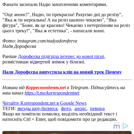
Фанати засипали Надю захопленими коментарями.
"Оце анонс!", Надю, ти прекрасна! Рахуємо дні до релізу",
"Яка ж ти нереальна! А на реліз шалено чекаємо", "Яка
фігура", "Боже, як це красиво! Чекаємо з нетерпінням на реліз
цього треку!", "Яка ж естетика", - написали вони.
Фото: instagram.com/nadyadorofeeva
Надя Дорофєєва
Раніше
Дорофєєва підігріла інтерес до нової пісні,
розмістивши відвертий знімок у білизні.
Надя Дорофєєва випустила кліп на новий трек Почему
Новини від
Корреспондент.net
в Telegram. Підписуйтесь на
наш канал
https://t.me/korrespondentnet
Читайте Korrespondent.net в Google News
ТЕГИ:
звезды шоу-бизнеса
,
фото
,
анонс
,
певица
Якщо ви помітили помилку, виділіть необхідний текст і
натисніть Ctrl + Enter, щоб повідомити про це редакцію.