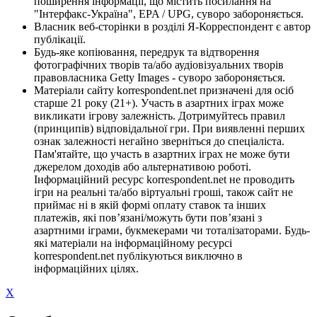
поширення інформації, що містить посилання на
"Інтерфакс-Україна", EPA / UPG, суворо забороняється.
Власник веб-сторінки в розділі Я-Корреспондент є автор
публікації.
Будь-яке копіювання, передрук та відтворення
фотографічних творів та/або аудіовізуальних творів
правовласника Getty Images - суворо забороняється.
Матеріали сайту korrespondent.net призначені для осіб
старше 21 року (21+). Участь в азартних іграх може
викликати ігрову залежність. Дотримуйтесь правил
(принципів) відповідальної гри. При виявленні перших
ознак залежності негайно зверніться до спеціаліста.
Пам'ятайте, що участь в азартних іграх не може бути
джерелом доходів або альтернативою роботі.
Інформаційний ресурс korrespondent.net не проводить
ігри на реальні та/або віртуальні гроші, також сайт не
приймає ні в якій формі оплату ставок та інших
платежів, які пов’язані/можуть бути пов’язані з
азартними іграми, букмекерами чи тоталізаторами. Будь-
які матеріали на інформаційному ресурсі
korrespondent.net публікуються виключно в
інформаційних цілях.
X