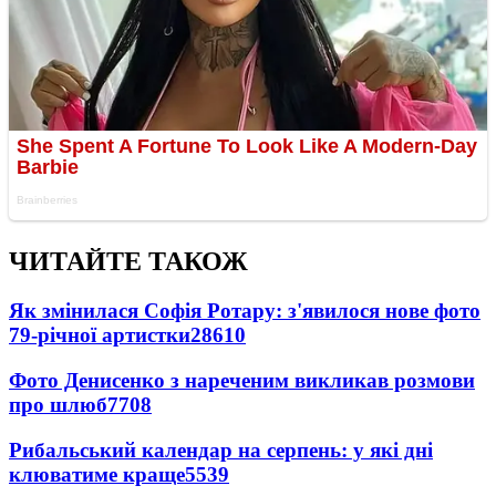
ЧИТАЙТЕ ТАКОЖ
Як змінилася Софія Ротару: з'явилося нове фото
79-річної артистки
28610
Фото Денисенко з нареченим викликав розмови
про шлюб
7708
Рибальський календар на серпень: у які дні
клюватиме краще
5539