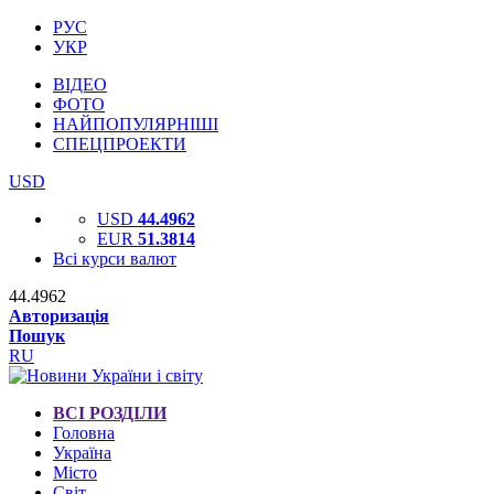
РУС
УКР
ВІДЕО
ФОТО
НАЙПОПУЛЯРНІШІ
СПЕЦПРОЕКТИ
USD
USD
44.4962
EUR
51.3814
Всі курси валют
44.4962
Авторизація
Пошук
RU
ВСІ РОЗДІЛИ
Головна
Україна
Місто
Світ