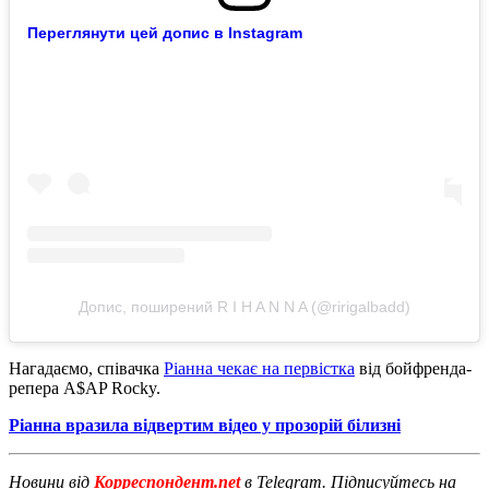
Переглянути цей допис в Instagram
Допис, поширений R I H A N N A (@ririgalbadd)
Нагадаємо, співачка
Ріанна чекає на первістка
від бойфренда-
репера A$AP Rocky.
Ріанна вразила відвертим відео у прозорій білизні
Новини від
Корреспондент.net
в Telegram. Підписуйтесь на