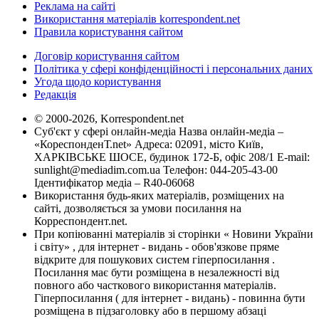
Реклама на сайті
Використання матеріалів korrespondent.net
Правила користування сайтом
Договір користування сайтом
Політика у сфері конфіденційності і персональних даних
Угода щодо користування
Редакція
© 2000-2026, Korrespondent.net
Суб'єкт у сфері онлайн-медіа Назва онлайн-медіа –
«КореспонденТ.net» Адреса: 02091, місто Київ,
ХАРКІВСЬКЕ ШОСЕ, будинок 172-Б, офіс 208/1 E-mail:
sunlight@mediadim.com.ua
Телефон: 044-205-43-00
Ідентифікатор медіа – R40-06068
Використання будь-яких матеріалів, розміщених на
сайті, дозволяється за умови посилання на
Корреспондент.net.
При копіюванні матеріалів зі сторінки « Новини України
і світу» , для інтернет - видань - обов'язкове пряме
відкрите для пошукових систем гіперпосилання .
Посилання має бути розміщена в незалежності від
повного або часткового використання матеріалів.
Гіперпосилання ( для інтернет - видань) - повинна бути
розміщена в підзаголовку або в першому абзаці