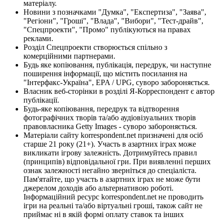
матеріалу.
Новини з позначками "Думка", "Експертиза", "Заява",
"Регіони", "Гроші", "Влада", "Вибори", "Тест-драйв",
"Спецпроекти", "Промо" публікуються на правах
реклами.
Розділ Спецпроекти створюється спільно з
комерційними партнерами.
Будь яке копіювання, публікація, передрук, чи наступне
поширення інформації, що містить посилання на
"Інтерфакс-Україна", EPA / UPG, суворо забороняється.
Власник веб-сторінки в розділі Я-Корреспондент є автор
публікації.
Будь-яке копіювання, передрук та відтворення
фотографічних творів та/або аудіовізуальних творів
правовласника Getty Images - суворо забороняється.
Матеріали сайту korrespondent.net призначені для осіб
старше 21 року (21+). Участь в азартних іграх може
викликати ігрову залежність. Дотримуйтесь правил
(принципів) відповідальної гри. При виявленні перших
ознак залежності негайно зверніться до спеціаліста.
Пам'ятайте, що участь в азартних іграх не може бути
джерелом доходів або альтернативою роботі.
Інформаційний ресурс korrespondent.net не проводить
ігри на реальні та/або віртуальні гроші, також сайт не
приймає ні в якій формі оплату ставок та інших