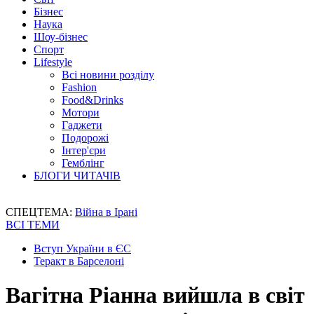
Бізнес
Наука
Шоу-бізнес
Спорт
Lifestyle
Всі новини розділу
Fashion
Food&Drinks
Мотори
Гаджети
Подорожі
Інтер'єри
Гемблінг
БЛОГИ ЧИТАЧІВ
СПЕЦТЕМА:
Війна в Ірані
ВСІ ТЕМИ
Вступ України в ЄС
Теракт в Барселоні
Вагітна Ріанна вийшла в світ