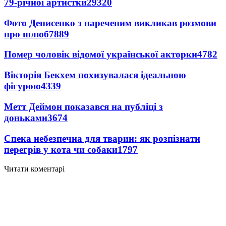
79-річної артистки
29320
Фото Денисенко з нареченим викликав розмови
про шлюб
7889
Помер чоловік відомої української акторки
4782
Вікторія Бекхем похизувалася ідеальною
фігурою
4339
Метт Деймон показався на публіці з
доньками
3674
Спека небезпечна для тварин: як розпізнати
перегрів у кота чи собаки
1797
Читати коментарі