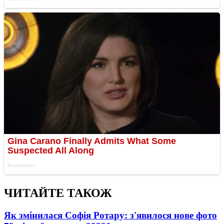
ЧИТАЙТЕ ТАКОЖ
Як змінилася Софія Ротару: з'явилося нове фото