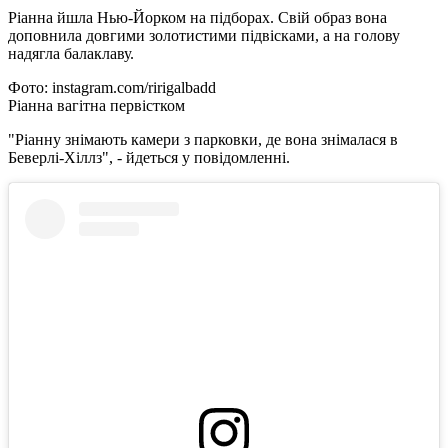
Ріанна йшла Нью-Йорком на підборах. Свій образ вона
доповнила довгими золотистими підвісками, а на голову
надягла балаклаву.
Фото: instagram.com/ririgalbadd
Ріанна вагітна первістком
"Ріанну знімають камери з парковки, де вона знімалася в
Беверлі-Хіллз", - йдеться у повідомленні.