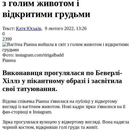
з голим животом і
відкритими грудьми
Текст:
Катя Юськів
, 9 лютого 2022, 13:26
0
2399
Фото: instagram.com/ririgalbadd
Ріанна
Виконавиця прогулялася по Беверлі-
Хіллз у пікантному образі і засвітила
свої татуювання.
Відома співачка Ріанна з'явилася на публіці у відвертому
вигляді із вагітним животом. Нові кадри зірки з'явилися на її
фан-сторінці в Instagram.
Зірка прогулялася вулицею у відвертому вигляді. Вона надягла
чорний костюм, відкривши голі груди та живіт.