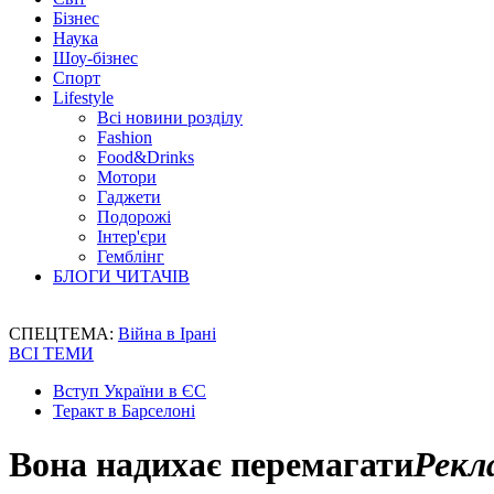
Бізнес
Наука
Шоу-бізнес
Спорт
Lifestyle
Всі новини розділу
Fashion
Food&Drinks
Мотори
Гаджети
Подорожі
Інтер'єри
Гемблінг
БЛОГИ ЧИТАЧІВ
СПЕЦТЕМА:
Війна в Ірані
ВСІ ТЕМИ
Вступ України в ЄС
Теракт в Барселоні
Вона надихає перемагати
Рекл