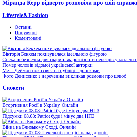
Міранда Керр відверто розповіла про свій справж
Lifestyle&Fashion
Останні
Популярні
Коментовані
Вікторія Бекхем похизувалася ідеальною фігурою
Спека небезпечна для тварин: як розпізнати перегрів у кота чи 
Помер чоловік відомої української акторки
Метт Деймон показався на публіці з доньками
Фото Денисенко з нареченим викликав розмови про шлюб
Сюжети
Вторгнення Росії в Україну. Онлайн
Підсумки 08.08: Patriot буде і мінус два НПЗ
Війна на Близькому Сході. Онлайн