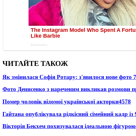
ЧИТАЙТЕ ТАКОЖ
Як змінилася Софія Ротару: з'явилося нове фото 7
Фото Денисенко з нареченим викликав розмови 
Помер чоловік відомої української акторки
4578
Гайтана опублікувала рідкісний сімейний кадр із
Вікторія Бекхем похизувалася ідеальною фігурою