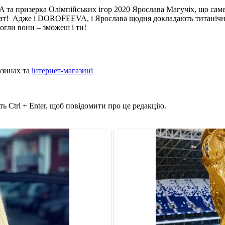
 призерка Олімпійських ігор 2020 Ярослава Магучiх, що саме по 
ат! Адже і DOROFEEVA, і Ярослава щодня докладають титанічні з
могли вони – зможеш і ти!
азинах та
інтернет-магазині
ь Ctrl + Enter, щоб повідомити про це редакцію.