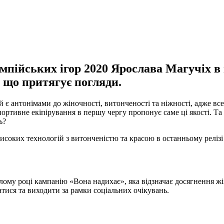
ійських ігор 2020 Ярослава Магучiх в н
що притягує погляди.
й є антонімами до жіночності, витонченості та ніжності, адже в
 спортивне екіпірування в першу чергу пропонує саме ці якості.
ь?
соких технологій з витонченістю та красою в останньому реліз
му році кампанію «Вона надихає», яка відзначає досягнення жіно
ватися та виходити за рамки соціальних очікувань.