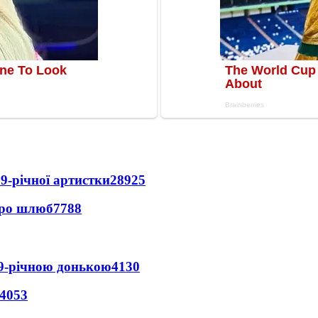
9-річної артистки
28925
про шлюб
7788
 9-річною донькою
4130
4053