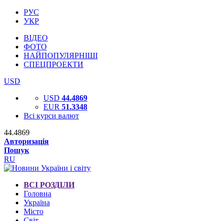
РУС
УКР
ВІДЕО
ФОТО
НАЙПОПУЛЯРНІШІ
СПЕЦПРОЕКТИ
USD
USD
44.4869
EUR
51.3348
Всі курси валют
44.4869
Авторизація
Пошук
RU
ВСІ РОЗДІЛИ
Головна
Україна
Місто
Світ