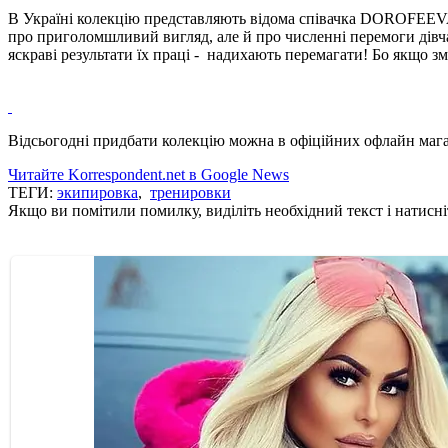
В Україні колекцію представляють відома співачка DOROFEEVA та
про приголомшливий вигляд, але й про численні перемоги дівч
яскраві результати їх праці - надихають перемагати! Бо якщо з
Відсьогодні придбати колекцію можна в офіційних офлайн маг
Читайте Korrespondent.net в Google News
ТЕГИ:
экипировка
,
тренировки
Якщо ви помітили помилку, виділіть необхідний текст і натисніт