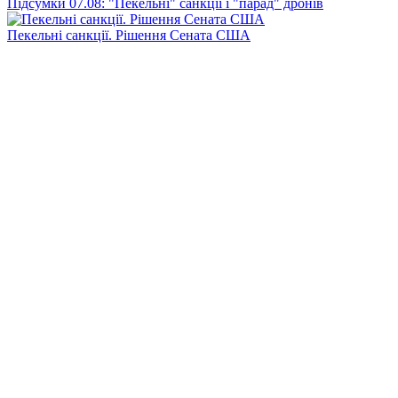
Підсумки 07.08: "Пекельні" санкції і "парад" дронів
Пекельні санкції. Рішення Сената США