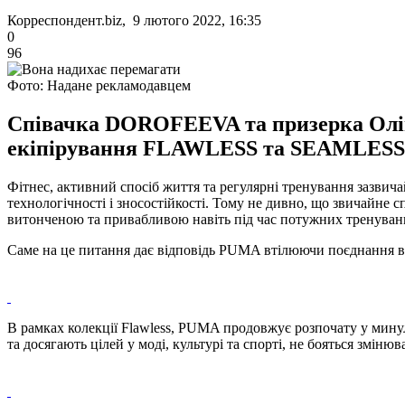
Корреспондент.biz, 9 лютого 2022, 16:35
0
96
Фото: Надане рекламодавцем
Співачка DOROFEEVA та призерка Олімп
екіпірування FLAWLESS та SEAMLESS 
Фітнес, активний спосіб життя та регулярні тренування зазвича
технологічності і зносостійкості. Тому не дивно, що звичайне
витонченою та привабливою навіть під час потужних тренуван
Саме на це питання дає відповідь PUMA втілюючи поєднання ви
В рамках колекції Flawless, PUMA продовжує розпочату у минуло
та досягають цілей у моді, культурі та спорті, не бояться зміню