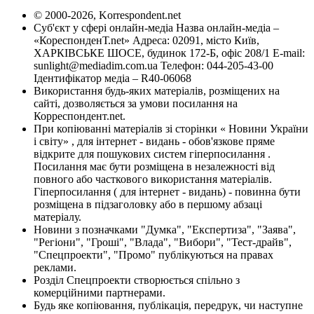
© 2000-2026, Korrespondent.net
Суб'єкт у сфері онлайн-медіа Назва онлайн-медіа –
«КореспонденТ.net» Адреса: 02091, місто Київ,
ХАРКІВСЬКЕ ШОСЕ, будинок 172-Б, офіс 208/1 E-mail:
sunlight@mediadim.com.ua
Телефон: 044-205-43-00
Ідентифікатор медіа – R40-06068
Використання будь-яких матеріалів, розміщених на
сайті, дозволяється за умови посилання на
Корреспондент.net.
При копіюванні матеріалів зі сторінки « Новини України
і світу» , для інтернет - видань - обов'язкове пряме
відкрите для пошукових систем гіперпосилання .
Посилання має бути розміщена в незалежності від
повного або часткового використання матеріалів.
Гіперпосилання ( для інтернет - видань) - повинна бути
розміщена в підзаголовку або в першому абзаці
матеріалу.
Новини з позначками "Думка", "Експертиза", "Заява",
"Регіони", "Гроші", "Влада", "Вибори", "Тест-драйв",
"Спецпроекти", "Промо" публікуються на правах
реклами.
Розділ Спецпроекти створюється спільно з
комерційними партнерами.
Будь яке копіювання, публікація, передрук, чи наступне