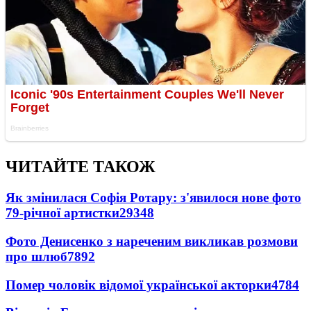
ЧИТАЙТЕ ТАКОЖ
Як змінилася Софія Ротару: з'явилося нове фото
79-річної артистки
29348
Фото Денисенко з нареченим викликав розмови
про шлюб
7892
Помер чоловік відомої української акторки
4784