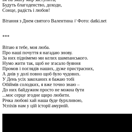
Будуть благоденство, доходи,
Сонце, радість і любов!
Вітання з Днем святого Валентина // Фото: datki.net
***
Вітаю я тебе, моя люба.
Про наші почуття я нагадаю знову.
За них піднімемо ми келих шампанського.
Нумо жити так, щоб не згасало буяння
Промов і поглядів наших, дуже пристрасних,
А днів у долі повно щоб було чудових.
У День усіх закоханих я бажаю тобі
Обіймів солодких, я вже точно знаю –
До них байдужим просто не можна бути
...моє серце згодне щиро любити.
Річка любові хай наша буде бурхливою,
Успіхів нам у цій історії амурній.