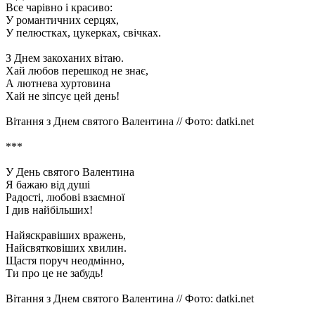
Все чарівно і красиво:
У романтичних серцях,
У пелюстках, цукерках, свічках.
З Днем закоханих вітаю.
Хай любов перешкод не знає,
А лютнева хуртовина
Хай не зіпсує цей день!
Вітання з Днем святого Валентина // Фото: datki.net
***
У День святого Валентина
Я бажаю від душі
Радості, любові взаємної
І див найбільших!
Найяскравіших вражень,
Найсвятковіших хвилин.
Щастя поруч неодмінно,
Ти про це не забудь!
Вітання з Днем святого Валентина // Фото: datki.net