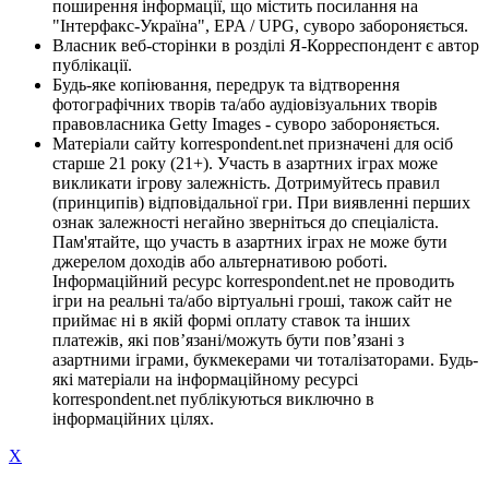
поширення інформації, що містить посилання на
"Інтерфакс-Україна", EPA / UPG, суворо забороняється.
Власник веб-сторінки в розділі Я-Корреспондент є автор
публікації.
Будь-яке копіювання, передрук та відтворення
фотографічних творів та/або аудіовізуальних творів
правовласника Getty Images - суворо забороняється.
Матеріали сайту korrespondent.net призначені для осіб
старше 21 року (21+). Участь в азартних іграх може
викликати ігрову залежність. Дотримуйтесь правил
(принципів) відповідальної гри. При виявленні перших
ознак залежності негайно зверніться до спеціаліста.
Пам'ятайте, що участь в азартних іграх не може бути
джерелом доходів або альтернативою роботі.
Інформаційний ресурс korrespondent.net не проводить
ігри на реальні та/або віртуальні гроші, також сайт не
приймає ні в якій формі оплату ставок та інших
платежів, які пов’язані/можуть бути пов’язані з
азартними іграми, букмекерами чи тоталізаторами. Будь-
які матеріали на інформаційному ресурсі
korrespondent.net публікуються виключно в
інформаційних цілях.
X