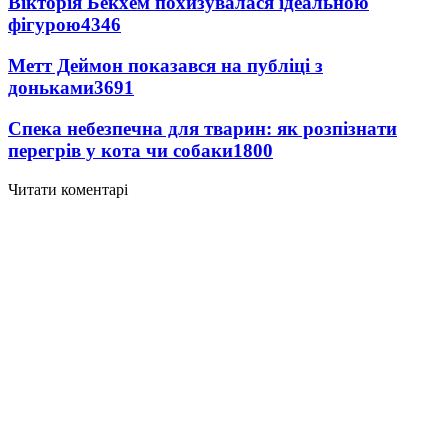
Вікторія Бекхем похизувалася ідеальною
фігурою
4346
Метт Деймон показався на публіці з
доньками
3691
Спека небезпечна для тварин: як розпізнати
перегрів у кота чи собаки
1800
Читати коментарі