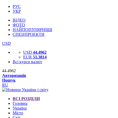
РУС
УКР
ВІДЕО
ФОТО
НАЙПОПУЛЯРНІШІ
СПЕЦПРОЕКТИ
USD
USD
44.4962
EUR
51.3814
Всі курси валют
44.4962
Авторизація
Пошук
RU
ВСІ РОЗДІЛИ
Головна
Україна
Місто
Світ