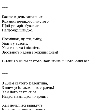
***
Бажаю в день закоханих
Кохання великого і чистого.
Щоб усі мрії збувалися
Напрочуд швидко.
Посмішок, щастя, сміху,
Уваги у всьому.
Хай теплота і ніжність
Зростають надалі з кожним днем!
Вітання з Днем святого Валентина // Фото: datki.net
***
З Днем святого Валентина,
З днем ​​усіх закоханих сердець!
Хай його свята сила
Надасть вам щастя нарешті.
Хай печалі всі відійдуть,
Їм на зміну мир заступить,