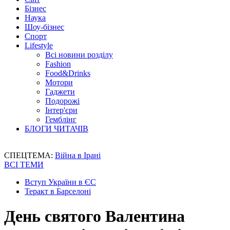
Бізнес
Наука
Шоу-бізнес
Спорт
Lifestyle
Всі новини розділу
Fashion
Food&Drinks
Мотори
Гаджети
Подорожі
Інтер'єри
Гемблінг
БЛОГИ ЧИТАЧІВ
СПЕЦТЕМА:
Війна в Ірані
ВСІ ТЕМИ
Вступ України в ЄС
Теракт в Барселоні
День святого Валентина