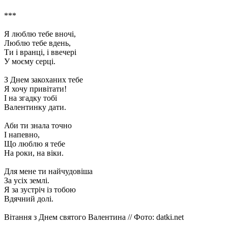
***
Я люблю тебе вночі,
Люблю тебе вдень,
Ти і вранці, і ввечері
У моєму серці.
З Днем закоханих тебе
Я хочу привітати!
І на згадку тобі
Валентинку дати.
Аби ти знала точно
І напевно,
Що люблю я тебе
На роки, на віки.
Для мене ти найчудовіша
За усіх землі.
Я за зустріч із тобою
Вдячний долі.
Вітання з Днем святого Валентина // Фото: datki.net