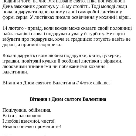
подвиги того, на чиє ім'я названо свято. Піка популярності
День закоханих досягнув у 18-му столітті. Тоді молоді люди
почали дарувати одне одному гарні саморобні листівки у
формі серця. У листівках писали освідчення у коханні і вірші.
14 лютого - привід, коли кожен може сказати своїй половинці
найласкавіші слова і подарувати увагу й турботу. Не варто
забувати про подарунки, хоча за традицією готують навіть не
дорогі, а приємні сюрпризи.
Кохані дарують своїм любим подарунки, квіти, цукерки,
іграшки, повітряні кульки й особливі листівки з віршами,
любовними зізнаннями чи побажаннями кохання –
валентинки.
Вітання з Днем святого Валентина // Фото: datki.net
Вітання з Днем святого Валентина
Поцілунків, обіймання,
Втіхи з насолодою
І любові взаємної, чистої,
Немов сонечко променисте!