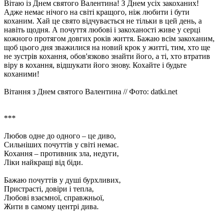
Вітаю із Днем святого Валентина! З Днем усіх закоханих!
Адже немає нічого на світі кращого, ніж любити і бути
коханим. Хай це свято відчувається не тільки в цей день, а
навіть щодня. А почуття любові і закоханості живе у серці
кожного протягом довгих років життя. Бажаю всім закоханим,
щоб цього дня зважилися на новий крок у житті, тим, хто ще
не зустрів кохання, обов'язково знайти його, а ті, хто втратив
віру в кохання, відшукати його знову. Кохайте і будьте
коханими!
Вітання з Днем святого Валентина // Фото: datki.net
***
Любов одне до одного – це диво,
Сильніших почуттів у світі немає.
Кохання – противник зла, недуги,
Ліки найкращі від біди.
Бажаю почуттів у душі бурхливих,
Пристрасті, довіри і тепла,
Любові взаємної, справжньої,
Жити в самому центрі дива.