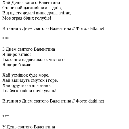
Хай День святого Валентина
Стане найщасливішим із днів,
Від щастя дедалі вище душа злітає,
Мов зграя білих голубів!
Вітання з Днем святого Валентина // Фото: datki.net
***
З Днем святого Валентина
Я щиро вітаю!
І кохання надвеликого, чистого
Я щиро бажаю.
Хай усмішок буде море,
Хай відійдуть смуток і горе.
Хай будуть сотні зізнань
І найяскравіших очікувань!
Вітання з Днем святого Валентина // Фото: datki.net
***
У День святого Валентина