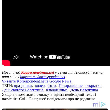
Новини від
Корреспондент.net
у Telegram. Підписуйтесь на
наш канал
https://t.me/korrespondentnet
Читайте Korrespondent.net в Google News
ТЕГИ:
праздники
,
видео
,
фото
,
Поздравление
,
открытки
,
День святого Валентина
,
влюбленные
,
День Валентина
Якщо ви помітили помилку, виділіть необхідний текст і
натисніть Ctrl + Enter, щоб повідомити про це редакцію.