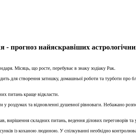
я - прогноз найяскравіших астрологічних
даря. Місяць, що росте, перебуває в знаку зодіаку Рак.
ходить для створення затишку, домашньої роботи та турботи про б
них питань краще відкласти.
сти у роздумах та відновленні душевної рівноваги. Небажано роз
рав, вирішення складних питань, ведення ділових переговорів та 
сунків із коханою людиною. У спілкуванні необхідно контролюват