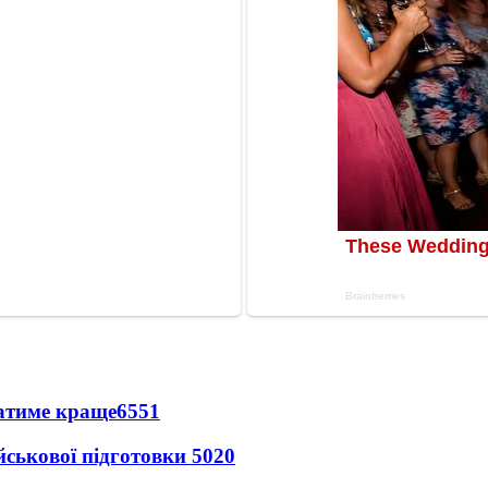
ватиме краще
6551
йськової підготовки
5020