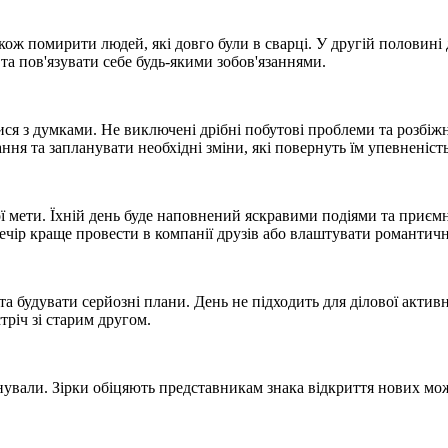
кож помирити людей, які довго були в сварці. У другій половині
та пов'язувати себе будь-якими зобов'язаннями.
 з думками. Не виключені дрібні побутові проблеми та розбіжнос
ня та запланувати необхідні зміни, які повернуть їм упевненість
ї мети. Їхній день буде наповнений яскравими подіями та приє
. Вечір краще провести в компанії друзів або влаштувати романт
 будувати серйозні плани. День не підходить для ділової активн
тріч зі старим другом.
нували. Зірки обіцяють представникам знака відкриття нових можл