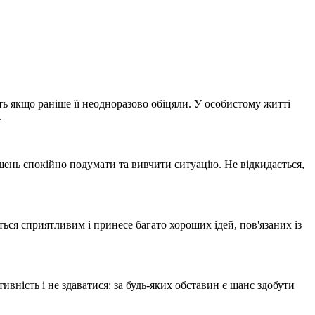
іть якщо раніше її неодноразово обіцяли. У особистому житті
.
ень спокійно подумати та вивчити ситуацію. Не відкидається,
ься сприятливим і принесе багато хороших ідей, пов'язаних із
вність і не здаватися: за будь-яких обставин є шанс здобути