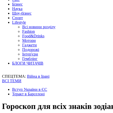
Бізнес
Наука
Шоу-бізнес
Спорт
Lifestyle
Всі новини розділу
Fashion
Food&Drinks
Мотори
Гаджети
Подорожі
Інтер'єри
Гемблінг
БЛОГИ ЧИТАЧІВ
СПЕЦТЕМА:
Війна в Ірані
ВСІ ТЕМИ
Вступ України в ЄС
Теракт в Барселоні
Гороскоп для всіх знаків зодіа