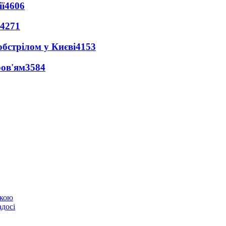
ї
4606
4271
обстрілом у Києві
4153
ров'ям
3584
ькою
адосі