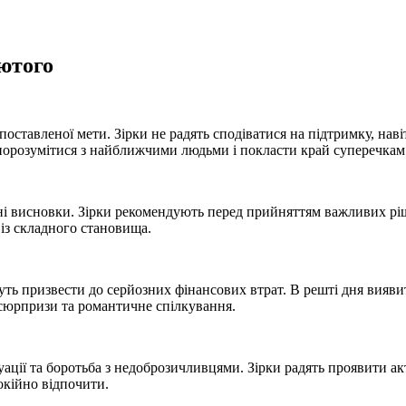
лютого
поставленої мети. Зірки не радять сподіватися на підтримку, нав
 порозумітися з найближчими людьми і покласти край суперечкам
ні висновки. Зірки рекомендують перед прийняттям важливих ріш
 із складного становища.
ть призвести до серйозних фінансових втрат. В решті дня виявит
 сюрпризи та романтичне спілкування.
ації та боротьба з недоброзичливцями. Зірки радять проявити акти
окійно відпочити.