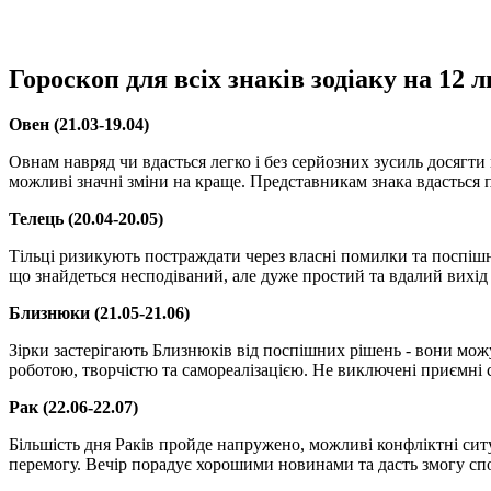
Гороскоп для всіх знаків зодіаку на 12 
Овен (21.03-19.04)
Овнам навряд чи вдасться легко і без серйозних зусиль досягти 
можливі значні зміни на краще. Представникам знака вдасться
Телець (20.04-20.05)
Тільці ризикують постраждати через власні помилки та поспіш
що знайдеться несподіваний, але дуже простий та вдалий вихід
Близнюки (21.05-21.06)
Зірки застерігають Близнюків від поспішних рішень - вони можу
роботою, творчістю та самореалізацією. Не виключені приємні
Рак (22.06-22.07)
Більшість дня Раків пройде напружено, можливі конфліктні ситу
перемогу. Вечір порадує хорошими новинами та дасть змогу сп