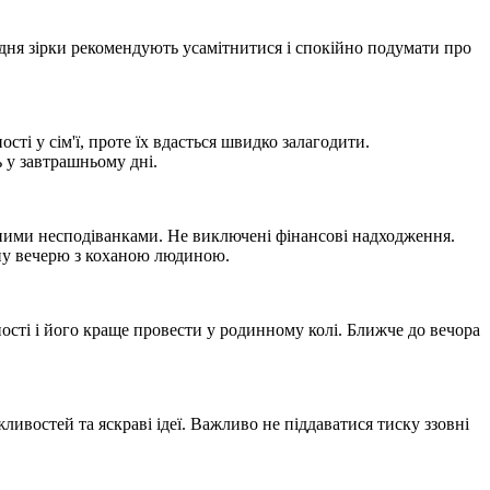
 дня зірки рекомендують усамітнитися і спокійно подумати про
ті у сім'ї, проте їх вдасться швидко залагодити.
 у завтрашньому дні.
мними несподіванками. Не виключені фінансові надходження.
ичну вечерю з коханою людиною.
ості і його краще провести у родинному колі. Ближче до вечора
ивостей та яскраві ідеї. Важливо не піддаватися тиску ззовні