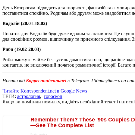
День Козерогам підходить для творчості, фантазій та самовира
поставитися спокійно. Родичам або друзям може знадобитися до
Водолій (20.01-18.02)
Початок дня Водоліїв буде дуже вдалим та активним. Це слушни
для спокійних розмов, відпочинку та приємного спілкування. З
Риби (19.02-20.03)
Риби зможуть майже без зусиль домогтися того, що раніше здав
контактів, не виключений початок романтичної історії. Багато п
Новини від
Корреспондент.net
в Telegram. Підписуйтесь на на
Читайте Korrespondent.net в Google News
ТЕГИ:
астрология
,
гороскоп
Якщо ви помітили помилку, виділіть необхідний текст і натисніт