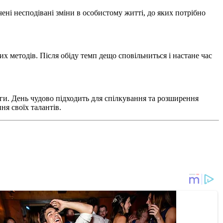
ені несподівані зміни в особистому житті, до яких потрібно
х методів. Після обіду темп дещо сповільниться і настане час
ги. День чудово підходить для спілкування та розширення
ня своїх талантів.