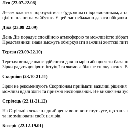
Лев (23.07-22.08)
Левам вдасться порозумітися з будь-яким співрозмовником, а та
цілі та плани на майбутнє. У цей час небажано давати обіцянки 
Діва (23.08-22.09)
День Дів порадує спокійною атмосферою та можливістю зібратися
Представники знака зможуть обміркувати важливі життєві питан
Терези (23.09-22.10)
Терезам випаде шанс здійснити давню мрію або досягти бажано
Зірки радять довіряти інтуїції та якомога більше спілкуватися
Скорпіон (23.10-21.11)
Зірки не рекомендують Скорпіонам приймати важливі рішення та
можливі вдалі збіги та приємні несподіванки. Не виключена зус
Стрілець (22.11-21.12)
На Стрільців чекає плідний день: вони встигнуть усе, що запла
та не змінювати своїх намірів.
Козеріг (22.12-19.01)