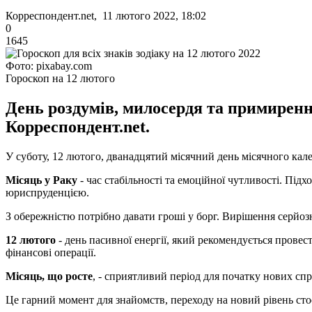
Корреспондент.net, 11 лютого 2022, 18:02
0
1645
Фото: pixabay.com
Гороскоп на 12 лютого
День роздумів, милосердя та примиренн
Корреспондент.net.
У суботу, 12 лютого, дванадцятий місячний день місячного кален
Місяць у Раку
- час стабільності та емоційної чутливості. Під
юриспруденцією.
З обережністю потрібно давати гроші у борг. Вирішення серйоз
12 лютого
- день пасивної енергії, який рекомендується прове
фінансові операції.
Місяць, що росте
, - сприятливий період для початку нових сп
Це гарний момент для знайомств, переходу на новий рівень сто