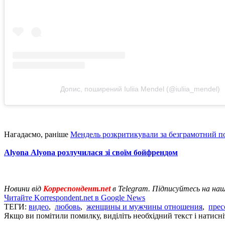
Допис, поширений Iuliia Mendel (@iuliia_mendel)
Нагадаємо, раніше
Мендель розкритикували за безграмотний п
Аlyona Аlyona розлучилася зі своїм бойфрендом
Новини від
Корреспондент.net
в Telegram. Підписуйтесь на на
Читайте Korrespondent.net в Google News
ТЕГИ:
видео
,
любовь
,
женщины и мужчины отношения
,
прес
Якщо ви помітили помилку, виділіть необхідний текст і натисніт