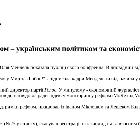
ком – українським політиком та економіс
лія Мендель показала публіці свого бойфренда. Відповідний від
мо у Мир та Любов!" - підписала кадри Мендель та відзначила у 
ний директор партії
Голос
. У минулому - економічний журналіст
шов до наглядової ради Індексу моніторингу реформ iMoRe від Vo
ідтримки реформ, працював із Іваном Міклошем та Лешеком Бальце
ос
(№25 у списку), скасував реєстрацію як кандидата за власним