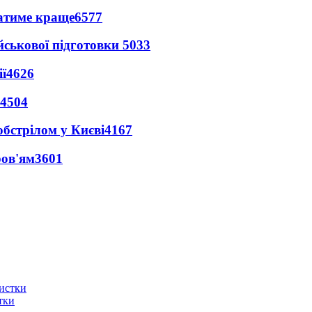
ватиме краще
6577
йськової підготовки
5033
ї
4626
4504
обстрілом у Києві
4167
ров'ям
3601
тки