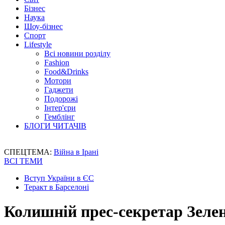
Бізнес
Наука
Шоу-бізнес
Спорт
Lifestyle
Всі новини розділу
Fashion
Food&Drinks
Мотори
Гаджети
Подорожі
Інтер'єри
Гемблінг
БЛОГИ ЧИТАЧІВ
СПЕЦТЕМА:
Війна в Ірані
ВСІ ТЕМИ
Вступ України в ЄС
Теракт в Барселоні
Колишній прес-секретар Зелен