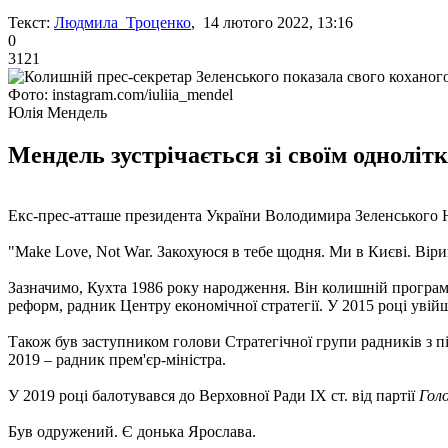
Текст:
Людмила Троценко
, 14 лютого 2022, 13:16
0
3121
Фото: instagram.com/iuliia_mendel
Юлія Мендель
Мендель зустрічається зі своїм одноліт
Екс-прес-атташе президента України Володимира Зеленського Ю
"Make Love, Not War. Закохуюся в тебе щодня. Ми в Києві. Віри
Зазначимо, Кухта 1986 року народження. Він колишній програм
реформ, радник Центру економічної стратегії. У 2015 році увій
Також був заступником голови Стратегічної групи радників з п
2019 – радник прем'єр-міністра.
У 2019 році балотувався до Верховної Ради IX ст. від партії
Гол
Був одружений. Є донька Ярослава.