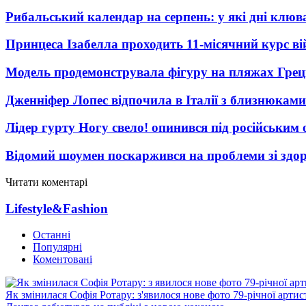
Рибальський календар на серпень: у які дні клю
Принцеса Ізабелла проходить 11-місячний курс ві
Модель продемонструвала фігуру на пляжах Греці
Дженніфер Лопес відпочила в Італії з близнюками
Лідер гурту Ногу свело! опинився під російським 
Відомий шоумен поскаржився на проблеми зі здо
Читати коментарі
Lifestyle&Fashion
Останні
Популярні
Коментовані
Як змінилася Софія Ротару: з'явилося нове фото 79-річної артис