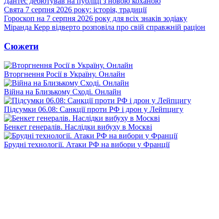
Дантес дебютував на публіці з новою коханою
Свята 7 серпня 2026 року: історія, традиції
Гороскоп на 7 серпня 2026 року для всіх знаків зодіаку
Міранда Керр відверто розповіла про свій справжній раціон
Сюжети
Вторгнення Росії в Україну. Онлайн
Війна на Близькому Сході. Онлайн
Підсумки 06.08: Санкції проти РФ і дрон у Лейпцигу
Бенкет генералів. Наслідки вибуху в Москві
Брудні технології. Атаки РФ на вибори у Франції