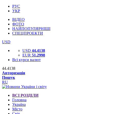
РУС
УКР
ВІДЕО
ФОТО
НАЙПОПУЛЯРНІШІ
СПЕЦПРОЕКТИ
USD
USD
44.4138
EUR
51.2998
Всі курси валют
44.4138
Авторизація
Пошук
RU
ВСІ РОЗДІЛИ
Головна
Україна
Місто
Світ