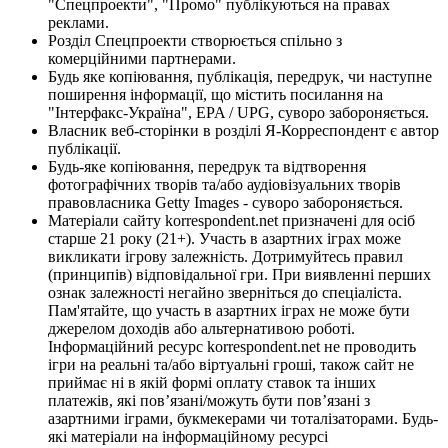
"Спецпроекти", "Промо" публікуються на правах
реклами.
Розділ Спецпроекти створюється спільно з
комерційними партнерами.
Будь яке копіювання, публікація, передрук, чи наступне
поширення інформації, що містить посилання на
"Інтерфакс-Україна", EPA / UPG, суворо забороняється.
Власник веб-сторінки в розділі Я-Корреспондент є автор
публікації.
Будь-яке копіювання, передрук та відтворення
фотографічних творів та/або аудіовізуальних творів
правовласника Getty Images - суворо забороняється.
Матеріали сайту korrespondent.net призначені для осіб
старше 21 року (21+). Участь в азартних іграх може
викликати ігрову залежність. Дотримуйтесь правил
(принципів) відповідальної гри. При виявленні перших
ознак залежності негайно зверніться до спеціаліста.
Пам'ятайте, що участь в азартних іграх не може бути
джерелом доходів або альтернативою роботі.
Інформаційний ресурс korrespondent.net не проводить
ігри на реальні та/або віртуальні гроші, також сайт не
приймає ні в якій формі оплату ставок та інших
платежів, які пов’язані/можуть бути пов’язані з
азартними іграми, букмекерами чи тоталізаторами. Будь-
які матеріали на інформаційному ресурсі