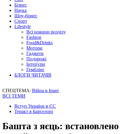
Бізнес
Наука
Шоу-бізнес
Спорт
Lifestyle
Всі новини розділу
Fashion
Food&Drinks
Мотори
Гаджети
Подорожі
Інтер'єри
Гемблінг
БЛОГИ ЧИТАЧІВ
СПЕЦТЕМА:
Війна в Ірані
ВСІ ТЕМИ
Вступ України в ЄС
Теракт в Барселоні
Башта з яєць: встановлено