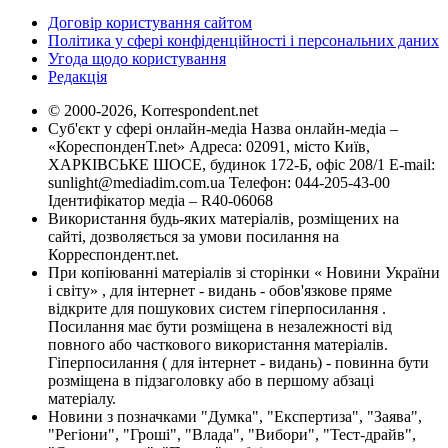
Договір користування сайтом
Політика у сфері конфіденційності і персональних даних
Угода щодо користування
Редакція
© 2000-2026, Korrespondent.net
Суб'єкт у сфері онлайн-медіа Назва онлайн-медіа –
«КореспонденТ.net» Адреса: 02091, місто Київ,
ХАРКІВСЬКЕ ШОСЕ, будинок 172-Б, офіс 208/1 E-mail:
sunlight@mediadim.com.ua
Телефон: 044-205-43-00
Ідентифікатор медіа – R40-06068
Використання будь-яких матеріалів, розміщених на
сайті, дозволяється за умови посилання на
Корреспондент.net.
При копіюванні матеріалів зі сторінки « Новини України
і світу» , для інтернет - видань - обов'язкове пряме
відкрите для пошукових систем гіперпосилання .
Посилання має бути розміщена в незалежності від
повного або часткового використання матеріалів.
Гіперпосилання ( для інтернет - видань) - повинна бути
розміщена в підзаголовку або в першому абзаці
матеріалу.
Новини з позначками "Думка", "Експертиза", "Заява",
"Регіони", "Гроші", "Влада", "Вибори", "Тест-драйв",