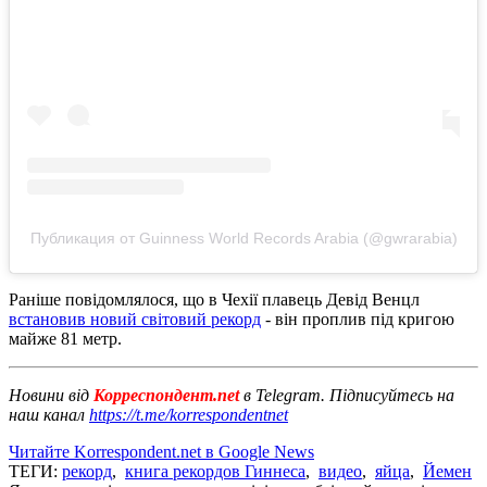
Публикация от Guinness World Records Arabia (@gwrarabia)
Раніше повідомлялося, що в Чехії плавець Девід Венцл
встановив новий світовий рекорд
- він проплив під кригою
майже 81 метр.
Новини від
Корреспондент.net
в Telegram. Підписуйтесь на
наш канал
https://t.me/korrespondentnet
Читайте Korrespondent.net в Google News
ТЕГИ:
рекорд
,
книга рекордов Гиннеса
,
видео
,
яйца
,
Йемен