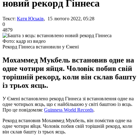
новий рекорд Гіннеса
Текст:
Катя Юськів
, 15 лютого 2022, 05:28
0
4879
Фото: кадр из видео
Рекорд Гіннеса встановили у Ємені
Мохаммед Мукбель встановив одне на
одне чотири яйця. Чоловік побив свій
торішній рекорд, коли він склав башту
із трьох яєць.
У Ємені встановлено рекорд Гіннеса зі встановлення одне на
одне чотирьох яєць, що є найбільшою у світі баштою із яєць.
Про це повідомляє
Guinness World Records
.
Рекорд встановив Мохаммед Мукбель, він помістив одне на
одне чотири яйця. Чоловік побив свій торішній рекорд, коли
він склав башту із трьох яєць.