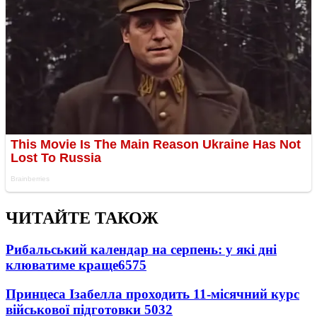
ЧИТАЙТЕ ТАКОЖ
Рибальський календар на серпень: у які дні
клюватиме краще
6575
Принцеса Ізабелла проходить 11-місячний курс
військової підготовки
5032