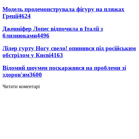
Модель продемонструвала фігуру на пляжах
Греції
4624
Дженніфер Лопес відпочила в Італії з
близнюками
4496
Лідер гурту Ногу свело! опинився під російським
обстрілом у Києві
4163
Відомий шоумен поскаржився на проблеми зі
здоров'ям
3600
Читати коментарі