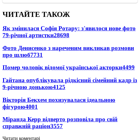
ЧИТАЙТЕ ТАКОЖ
Як змінилася Софія Ротару: з'явилося нове фото
79-річної артистки
28698
Фото Денисенко з нареченим викликав розмови
про шлюб
7731
Помер чоловік відомої української акторки
4499
Гайтана опублікувала рідкісний сімейний кадр із
9-річною донькою
4125
Вікторія Бекхем похизувалася ідеальною
фігурою
4001
Міранда Керр відверто розповіла про свій
справжній раціон
3557
Читати коментарі