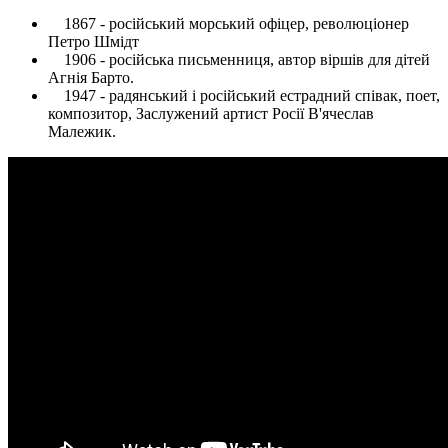
1867 - російський морський офіцер, революціонер
Петро Шмідт
1906 - російська письменниця, автор віршів для дітей
Агнія Барто.
1947 - радянський і російський естрадний співак, поет,
композитор, Заслужений артист Росії В'ячеслав
Малежик.