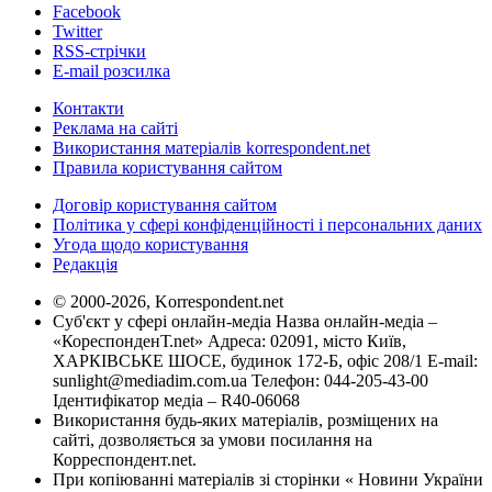
Facebook
Twitter
RSS-стрічки
E-mail розсилка
Контакти
Реклама на сайті
Використання матеріалів korrespondent.net
Правила користування сайтом
Договір користування сайтом
Політика у сфері конфіденційності і персональних даних
Угода щодо користування
Редакція
© 2000-2026, Korrespondent.net
Суб'єкт у сфері онлайн-медіа Назва онлайн-медіа –
«КореспонденТ.net» Адреса: 02091, місто Київ,
ХАРКІВСЬКЕ ШОСЕ, будинок 172-Б, офіс 208/1 E-mail:
sunlight@mediadim.com.ua
Телефон: 044-205-43-00
Ідентифікатор медіа – R40-06068
Використання будь-яких матеріалів, розміщених на
сайті, дозволяється за умови посилання на
Корреспондент.net.
При копіюванні матеріалів зі сторінки « Новини України