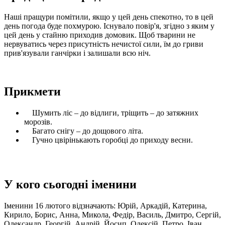
Наші пращури помітили, якщо у цей день спекотно, то в цей
день погода буде похмурою. Існувало повір'я, згідно з яким у
цей день у стайню приходив домовик. Щоб тварини не
нервуватись через присутність нечистої сили, їм до гриви
прив'язували ганчірки і залишали всю ніч.
Прикмети
Шумить ліс – до відлиги, тріщить – до затяжних
морозів.
Багато снігу – до дощового літа.
Гучно цвірінькають горобці до приходу весни.
У кого сьогодні іменини
Іменини 16 лютого відзначають: Юрій, Аркадій, Катерина,
Кирило, Борис, Анна, Микола, Федір, Василь, Дмитро, Сергій,
Олександр, Георгій, Андрій, Йосип, Олексій, Петро, ​​Іван,