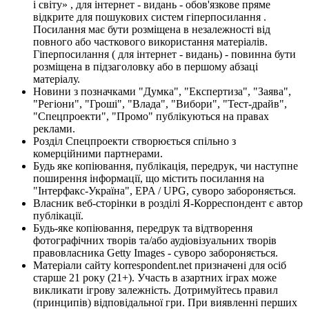
і світу» , для інтернет - видань - обов'язкове пряме
відкрите для пошукових систем гіперпосилання .
Посилання має бути розміщена в незалежності від
повного або часткового використання матеріалів.
Гіперпосилання ( для інтернет - видань) - повинна бути
розміщена в підзаголовку або в першому абзаці
матеріалу.
Новини з позначками "Думка", "Експертиза", "Заява",
"Регіони", "Гроші", "Влада", "Вибори", "Тест-драйв",
"Спецпроекти", "Промо" публікуються на правах
реклами.
Розділ Спецпроекти створюється спільно з
комерційними партнерами.
Будь яке копіювання, публікація, передрук, чи наступне
поширення інформації, що містить посилання на
"Інтерфакс-Україна", EPA / UPG, суворо забороняється.
Власник веб-сторінки в розділі Я-Корреспондент є автор
публікації.
Будь-яке копіювання, передрук та відтворення
фотографічних творів та/або аудіовізуальних творів
правовласника Getty Images - суворо забороняється.
Матеріали сайту korrespondent.net призначені для осіб
старше 21 року (21+). Участь в азартних іграх може
викликати ігрову залежність. Дотримуйтесь правил
(принципів) відповідальної гри. При виявленні перших