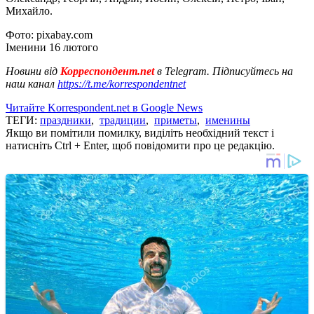
Михайло.
Фото: pixabay.com
Іменини 16 лютого
Новини від
Корреспондент.net
в Telegram. Підписуйтесь на
наш канал
https://t.me/korrespondentnet
Читайте Korrespondent.net в Google News
ТЕГИ:
праздники
,
традиции
,
приметы
,
именины
Якщо ви помітили помилку, виділіть необхідний текст і
натисніть Ctrl + Enter, щоб повідомити про це редакцію.