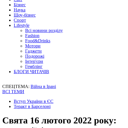
Бізнес
Наука
Шоу-бізнес
Спорт
Lifestyle
Всі новини розділу
Fashion
Food&Drinks
Мотори
Гаджети
Подорожі
Інтер'єри
Гемблінг
БЛОГИ ЧИТАЧІВ
СПЕЦТЕМА:
Війна в Ірані
ВСІ ТЕМИ
Вступ України в ЄС
Теракт в Барселоні
Свята 16 лютого 2022 року: