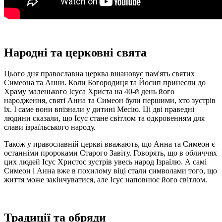
Народні та церковні свята
Цього дня православна церква вшановує пам'ять святих
Симеона та Анни. Коли Богородиця та Йосип принесли до
Храму маленького Ісуса Христа на 40-й день його
народження, святі Анна та Симеон були першими, хто зустрів
їх. І саме вони впізнали у дитині Месію. Ці дві праведні
людини сказали, що Ісус стане світлом та одкровенням для
слави ізраїльського народу.
Також у православній церкві вважають, що Анна та Симеон є
останніми пророками Старого Завіту. Говорять, що в обличчях
цих людей Ісус Христос зустрів увесь народ Ізраїлю. А самі
Симеон і Анна вже в похилому віці стали символами того, що
життя може закінчуватися, але Ісус наповнює його світлом.
Традиції та обряди