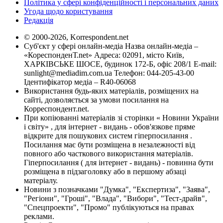
Політика у сфері конфіденційності і персональних даних
Угода щодо користування
Редакція
© 2000-2026, Korrespondent.net
Суб'єкт у сфері онлайн-медіа Назва онлайн-медіа –
«КореспонденТ.net» Адреса: 02091, місто Київ,
ХАРКІВСЬКЕ ШОСЕ, будинок 172-Б, офіс 208/1 E-mail:
sunlight@mediadim.com.ua
Телефон: 044-205-43-00
Ідентифікатор медіа – R40-06068
Використання будь-яких матеріалів, розміщених на
сайті, дозволяється за умови посилання на
Корреспондент.net.
При копіюванні матеріалів зі сторінки « Новини України
і світу» , для інтернет - видань - обов'язкове пряме
відкрите для пошукових систем гіперпосилання .
Посилання має бути розміщена в незалежності від
повного або часткового використання матеріалів.
Гіперпосилання ( для інтернет - видань) - повинна бути
розміщена в підзаголовку або в першому абзаці
матеріалу.
Новини з позначками "Думка", "Експертиза", "Заява",
"Регіони", "Гроші", "Влада", "Вибори", "Тест-драйв",
"Спецпроекти", "Промо" публікуються на правах
реклами.