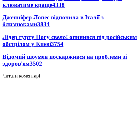
клюватиме краще
4338
Дженніфер Лопес відпочила в Італії з
близнюками
3834
Лідер гурту Ногу свело! опинився під російським
обстрілом у Києві
3754
Відомий шоумен поскаржився на проблеми зі
здоров'ям
3502
Читати коментарі