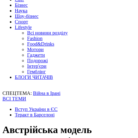
Бізнес
Наука
Шоу-бізнес
Спорт
Lifestyle
Всі новини розділу
Fashion
Food&Drinks
Мотори
Гаджети
Подорожі
Інтер'єри
Гемблінг
БЛОГИ ЧИТАЧІВ
СПЕЦТЕМА:
Війна в Ірані
ВСІ ТЕМИ
Вступ України в ЄС
Теракт в Барселоні
Австрійська модель