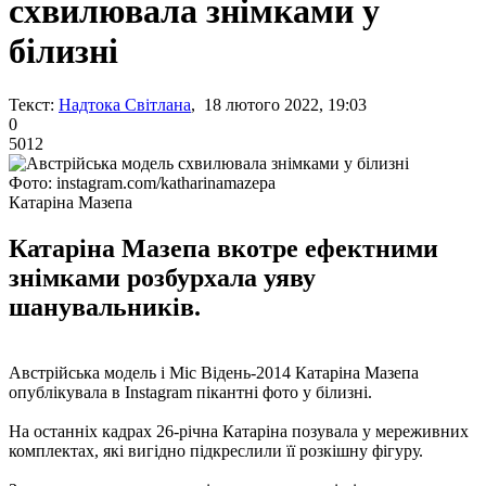
схвилювала знімками у
білизні
Текст:
Надтока Світлана
, 18 лютого 2022, 19:03
0
5012
Фото: instagram.com/katharinamazepa
Катаріна Мазепа
Катаріна Мазепа вкотре ефектними
знімками розбурхала уяву
шанувальників.
Австрійська модель і Міс Відень-2014 Катаріна Мазепа
опублікувала в Instagram пікантні фото у білизні.
На останніх кадрах 26-річна Катаріна позувала у мереживних
комплектах, які вигідно підкреслили її розкішну фігуру.