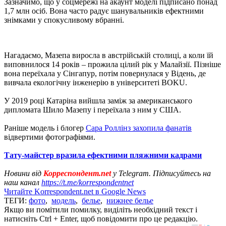
Зазначимо, що у соцмережі на акаунт моделі підписано понад
1,7 млн осіб. Вона часто радує шанувальників ефектними
знімками у спокусливому вбранні.
Нагадаємо, Мазепа виросла в австрійській столиці, а коли їй
виповнилося 14 років – прожила цілий рік у Малайзії. Пізніше
вона переїхала у Сінгапур, потім повернулася у Відень, де
вивчала екологічну інженерію в університеті BOKU.
У 2019 році Катаріна вийшла заміж за американського
дипломата Шило Мазепу і переїхала з ним у США.
Раніше модель і блогер
Сара Роллінз захопила фанатів
відвертими фотографіями.
Тату-майстер вразила ефектними пляжними кадрами
Новини від
Корреспондент.net
у Telegram. Підписуйтесь на
наш канал
https://t.me/korrespondentnet
Читайте Korrespondent.net в Google News
ТЕГИ:
фото
,
модель
,
белье
,
нижнее белье
Якщо ви помітили помилку, виділіть необхідний текст і
натисніть Ctrl + Enter, щоб повідомити про це редакцію.