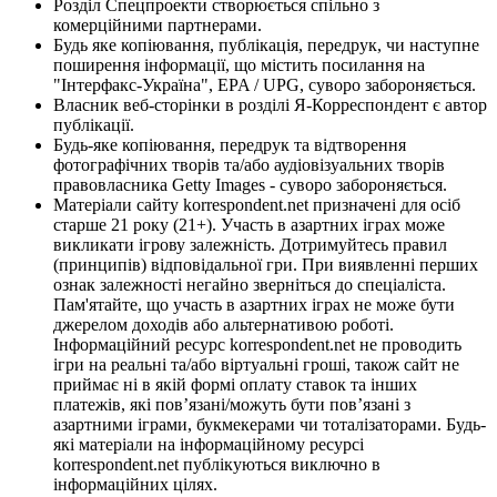
Розділ Спецпроекти створюється спільно з
комерційними партнерами.
Будь яке копіювання, публікація, передрук, чи наступне
поширення інформації, що містить посилання на
"Інтерфакс-Україна", EPA / UPG, суворо забороняється.
Власник веб-сторінки в розділі Я-Корреспондент є автор
публікації.
Будь-яке копіювання, передрук та відтворення
фотографічних творів та/або аудіовізуальних творів
правовласника Getty Images - суворо забороняється.
Матеріали сайту korrespondent.net призначені для осіб
старше 21 року (21+). Участь в азартних іграх може
викликати ігрову залежність. Дотримуйтесь правил
(принципів) відповідальної гри. При виявленні перших
ознак залежності негайно зверніться до спеціаліста.
Пам'ятайте, що участь в азартних іграх не може бути
джерелом доходів або альтернативою роботі.
Інформаційний ресурс korrespondent.net не проводить
ігри на реальні та/або віртуальні гроші, також сайт не
приймає ні в якій формі оплату ставок та інших
платежів, які пов’язані/можуть бути пов’язані з
азартними іграми, букмекерами чи тоталізаторами. Будь-
які матеріали на інформаційному ресурсі
korrespondent.net публікуються виключно в
інформаційних цілях.