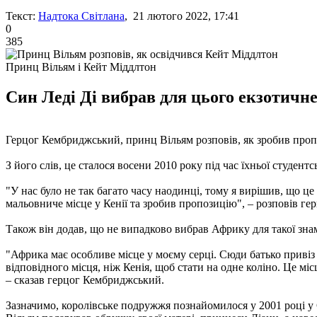
Текст:
Надтока Світлана
, 21 лютого 2022, 17:41
0
385
Принц Вільям і Кейт Міддлтон
Син Леді Ді вибрав для цього екзотичне 
Герцог Кембриджський, принц Вільям розповів, як зробив про
З його слів, це сталося восени 2010 року під час їхньої студент
"У нас було не так багато часу наодинці, тому я вирішив, що
мальовниче місце у Кенії та зробив пропозицію", – розповів г
Також він додав, що не випадково вибрав Африку для такої знам
"Африка має особливе місце у моєму серці. Сюди батько привіз 
відповідного місця, ніж Кенія, щоб стати на одне коліно. Це міс
– сказав герцог Кембриджський.
Зазначимо, королівське подружжя познайомилося у 2001 році у С