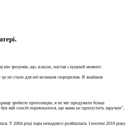
атері.
оді він зрозумів, що, власне, настав слушний момент.
у це не стало для неї великим сюрпризом. Я знайшов
 краще зробити пропозицію, я не міг придумати більш
Це був мій спосіб переконатися, що мама не пропустить заручин",
ся. У 2004 році пара ненадовго розійшлася. І восени 2010 року