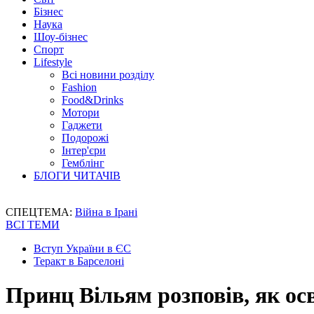
Бізнес
Наука
Шоу-бізнес
Спорт
Lifestyle
Всі новини розділу
Fashion
Food&Drinks
Мотори
Гаджети
Подорожі
Інтер'єри
Гемблінг
БЛОГИ ЧИТАЧІВ
СПЕЦТЕМА:
Війна в Ірані
ВСІ ТЕМИ
Вступ України в ЄС
Теракт в Барселоні
Принц Вільям розповів, як ос