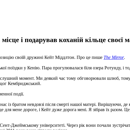
місце і подарував коханій кільце своєї м
позицію своїй дружині Кейт Міддлтон. Про це пише
The Mirror
.
ської поїздки у Кенію. Пара прогулювалася біля озера Ротунду, і т
 це слушний момент. Ми деякий час тому обговорювали шлюб, том
ерцог Кембриджський.
енної події.
нас із братом невдовзі після смерті нашої матері. Вирішуючи, де
це для мене дороге, і Кейт дуже дорога мені. Я зібрав їх разом. 
ент-Джеймському університеті. Через рік вони почали зустрічати