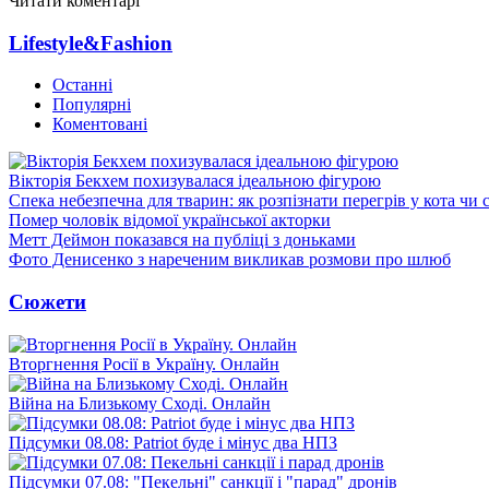
Читати коментарі
Lifestyle&Fashion
Останні
Популярні
Коментовані
Вікторія Бекхем похизувалася ідеальною фігурою
Спека небезпечна для тварин: як розпізнати перегрів у кота чи 
Помер чоловік відомої української акторки
Метт Деймон показався на публіці з доньками
Фото Денисенко з нареченим викликав розмови про шлюб
Сюжети
Вторгнення Росії в Україну. Онлайн
Війна на Близькому Сході. Онлайн
Підсумки 08.08: Patriot буде і мінус два НПЗ
Підсумки 07.08: "Пекельні" санкції і "парад" дронів