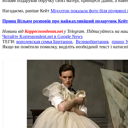
Вільям подарував обручку своєї матері, принцеси Діани, а навес
Нагадаємо, раніше Кейт
Міддлтон показала фото біля різдвяної
Принц Вільям розповів про найжахливіший подарунок Кейт
Новини від
Корреспондент.net
у Telegram. Підписуйтесь на на
Читайте Korrespondent.net в Google News
ТЕГИ:
королевская семья Британии
,
Великобритания
,
принц 
Якщо ви помітили помилку, виділіть необхідний текст і натисніт