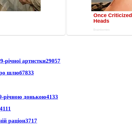
9-річної артистки
29057
про шлюб
7833
 9-річною донькою
4133
4111
ній раціон
3717