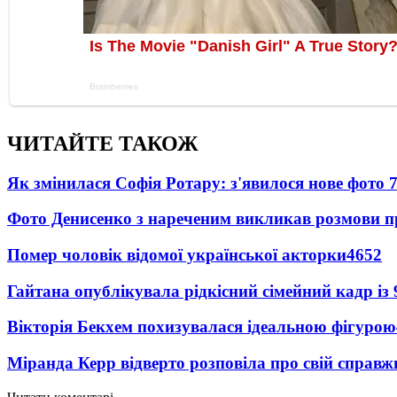
ЧИТАЙТЕ ТАКОЖ
Як змінилася Софія Ротару: з'явилося нове фото 7
Фото Денисенко з нареченим викликав розмови 
Помер чоловік відомої української акторки
4652
Гайтана опублікувала рідкісний сімейний кадр із
Вікторія Бекхем похизувалася ідеальною фігурою
Міранда Керр відверто розповіла про свій справж