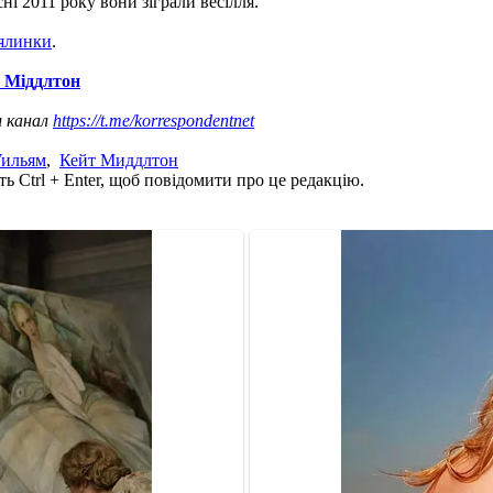
ні 2011 року вони зіграли весілля.
 ялинки
.
 Міддлтон
ш канал
https://t.me/korrespondentnet
Уильям
,
Кейт Миддлтон
ь Ctrl + Enter, щоб повідомити про це редакцію.