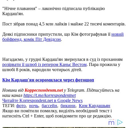
"Нічне плавання" – лаконічно підписала публікацію
Кардаш'ян.
Пост зібрав понад 4,5 млн лайків і майже 22 тисячі коментарів.
Деякі підписники припустили, що Кім фотографував її
новий
бойфренд, комік Піт Девідсон
.
Нагадаємо, у грудні Кардаш'ян звернулася в суд із проханням
розірвати її шлюб із репером Каньє Вестом
. Пара прожила у
шлюбі 8 років, народили чотирьох дітей.
Кім Кардаш'ян осоромилася через фотошоп
Новини від
Корреспондент.net
у Telegram. Підписуйтесь на
наш канал
https://t.me/korrespondentnet
Читайте Korrespondent.net в Google News
ТЕГИ:
фото
,
ночь
,
бассейн
,
бикини
,
Ким Кардашьян
Якщо ви помітили помилку, виділіть необхідний текст і
натисніть Ctrl + Enter, щоб повідомити про це редакцію.