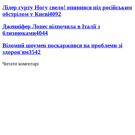
Лідер гурту Ногу свело! опинився під російським
обстрілом у Києві
4092
Дженніфер Лопес відпочила в Італії з
близнюками
4044
Відомий шоумен поскаржився на проблеми зі
здоров'ям
3542
Читати коментарі