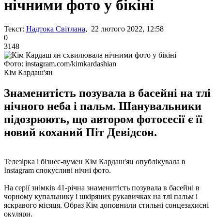
нічними фото у бікіні
Текст:
Надтока Світлана
, 22 лютого 2022, 12:58
0
3148
Фото: instagram.com/kimkardashian
Кім Кардаш'ян
Знаменитість позувала в басейні на тлі
нічного неба і пальм. Шанувальники
підозрюють, що автором фотосесії є її
новий коханий Піт Девідсон.
Телезірка і бізнес-вумен Кім Кардаш'ян опублікувала в
Instagram спокусливі нічні фото.
На серії знімків 41-річна знаменитість позувала в басейні в
чорному купальнику і шкіряних рукавичках на тлі пальм і
яскравого місяця. Образ Кім доповнили стильні сонцезахисні
окуляри.