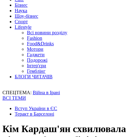
Бізнес
Наука
Шоу-бізнес
Спорт
Lifestyle
Всі новини розділу
Fashion
Food&Drinks
Мотори
Гаджети
Подорожі
Інтер'єри
Гемблінг
БЛОГИ ЧИТАЧІВ
СПЕЦТЕМА:
Війна в Ірані
ВСІ ТЕМИ
Вступ України в ЄС
Теракт в Барселоні
Кім Кардаш'ян схвилювала