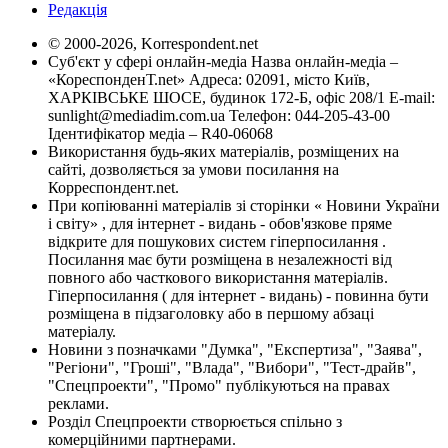
Редакція
© 2000-2026, Korrespondent.net
Суб'єкт у сфері онлайн-медіа Назва онлайн-медіа –
«КореспонденТ.net» Адреса: 02091, місто Київ,
ХАРКІВСЬКЕ ШОСЕ, будинок 172-Б, офіс 208/1 E-mail:
sunlight@mediadim.com.ua
Телефон: 044-205-43-00
Ідентифікатор медіа – R40-06068
Використання будь-яких матеріалів, розміщених на
сайті, дозволяється за умови посилання на
Корреспондент.net.
При копіюванні матеріалів зі сторінки « Новини України
і світу» , для інтернет - видань - обов'язкове пряме
відкрите для пошукових систем гіперпосилання .
Посилання має бути розміщена в незалежності від
повного або часткового використання матеріалів.
Гіперпосилання ( для інтернет - видань) - повинна бути
розміщена в підзаголовку або в першому абзаці
матеріалу.
Новини з позначками "Думка", "Експертиза", "Заява",
"Регіони", "Гроші", "Влада", "Вибори", "Тест-драйв",
"Спецпроекти", "Промо" публікуються на правах
реклами.
Розділ Спецпроекти створюється спільно з
комерційними партнерами.