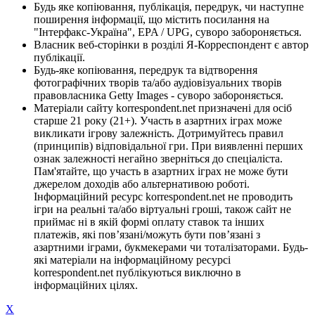
Будь яке копіювання, публікація, передрук, чи наступне
поширення інформації, що містить посилання на
"Інтерфакс-Україна", EPA / UPG, суворо забороняється.
Власник веб-сторінки в розділі Я-Корреспондент є автор
публікації.
Будь-яке копіювання, передрук та відтворення
фотографічних творів та/або аудіовізуальних творів
правовласника Getty Images - суворо забороняється.
Матеріали сайту korrespondent.net призначені для осіб
старше 21 року (21+). Участь в азартних іграх може
викликати ігрову залежність. Дотримуйтесь правил
(принципів) відповідальної гри. При виявленні перших
ознак залежності негайно зверніться до спеціаліста.
Пам'ятайте, що участь в азартних іграх не може бути
джерелом доходів або альтернативою роботі.
Інформаційний ресурс korrespondent.net не проводить
ігри на реальні та/або віртуальні гроші, також сайт не
приймає ні в якій формі оплату ставок та інших
платежів, які пов’язані/можуть бути пов’язані з
азартними іграми, букмекерами чи тоталізаторами. Будь-
які матеріали на інформаційному ресурсі
korrespondent.net публікуються виключно в
інформаційних цілях.
X