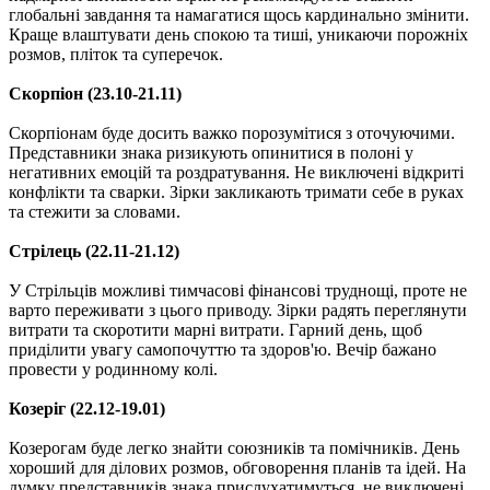
глобальні завдання та намагатися щось кардинально змінити.
Краще влаштувати день спокою та тиші, уникаючи порожніх
розмов, пліток та суперечок.
Скорпіон (23.10-21.11)
Скорпіонам буде досить важко порозумітися з оточуючими.
Представники знака ризикують опинитися в полоні у
негативних емоцій та роздратування. Не виключені відкриті
конфлікти та сварки. Зірки закликають тримати себе в руках
та стежити за словами.
Стрілець (22.11-21.12)
У Стрільців можливі тимчасові фінансові труднощі, проте не
варто переживати з цього приводу. Зірки радять переглянути
витрати та скоротити марні витрати. Гарний день, щоб
приділити увагу самопочуттю та здоров'ю. Вечір бажано
провести у родинному колі.
Козеріг (22.12-19.01)
Козерогам буде легко знайти союзників та помічників. День
хороший для ділових розмов, обговорення планів та ідей. На
думку представників знака прислухатимуться, не виключені