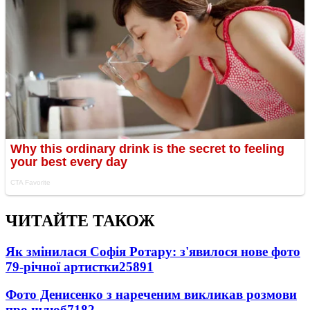
ЧИТАЙТЕ ТАКОЖ
Як змінилася Софія Ротару: з'явилося нове фото
79-річної артистки
25891
Фото Денисенко з нареченим викликав розмови
про шлюб
7182