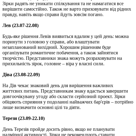
Зірки радять не уникати спілкування та не намагатися все
вирішити самостійно. Також не варто приховувати від рідних
правду, навіть якщо справи йдуть зовсім погано.
Лев (23.07-22.08)
Будь-яке рішення Левів виявиться вдалим у цей день: можна
поринути з головою у справи, або влаштувати
незапланований вихідний. Хорошим рішенням буде
організувати романтичне побачення, а також зайнятися
творчістю. Представники знака можуть розраховувати на
прихильність зірок, головне – віра у власні сили.
Діва (23.08-22.09)
На Дів чекає знаковий день для вирішення важливих
життєвих питань. Представникам знаку вдасться завершити
довгоочікувану угоду або скласти серйозний проект. Зірки
обіцяють сприяння у подоланні найважчих бар'єрів – потрібно
лише визначити основні цілі та діяти.
Терези (23.09-22.10)
День Терезів пройде досить рівно, якщо не планувати
надмірної активності. Зірки не рекомендують ставити