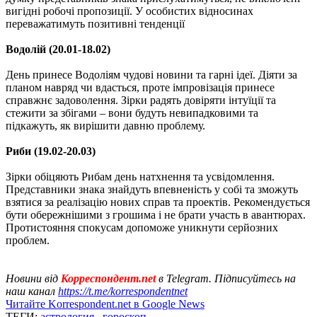
вигідні робочі пропозиції. У особистих відносинах
переважатимуть позитивні тенденції
Водолій (20.01-18.02)
День принесе Водоліям чудові новини та гарні ідеї. Діяти за
планом навряд чи вдасться, проте імпровізація принесе
справжнє задоволення. Зірки радять довіряти інтуїції та
стежити за збігами – вони будуть невипадковими та
підкажуть, як вирішити давню проблему.
Риби (19.02-20.03)
Зірки обіцяють Рибам день натхнення та усвідомлення.
Представники знака знайдуть впевненість у собі та зможуть
взятися за реалізацію нових справ та проектів. Рекомендується
бути обережнішими з грошима і не брати участь в авантюрах.
Протистояння спокусам допоможе уникнути серйозних
проблем.
Новини від
Корреспондент.net
в Telegram. Підписуйтесь на
наш канал
https://t.me/korrespondentnet
Читайте Korrespondent.net в Google News
ТЕГИ:
астрология
,
гороскоп