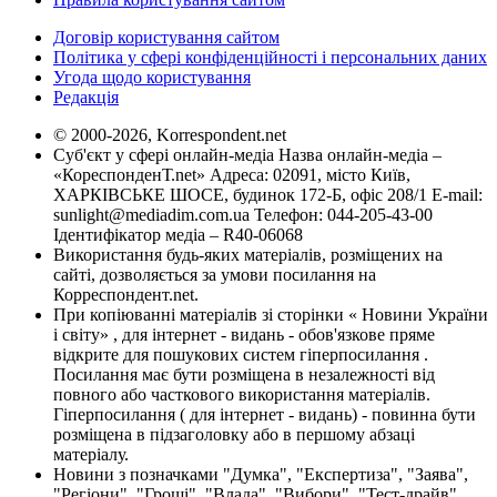
Договір користування сайтом
Політика у сфері конфіденційності і персональних даних
Угода щодо користування
Редакція
© 2000-2026, Korrespondent.net
Суб'єкт у сфері онлайн-медіа Назва онлайн-медіа –
«КореспонденТ.net» Адреса: 02091, місто Київ,
ХАРКІВСЬКЕ ШОСЕ, будинок 172-Б, офіс 208/1 E-mail:
sunlight@mediadim.com.ua
Телефон: 044-205-43-00
Ідентифікатор медіа – R40-06068
Використання будь-яких матеріалів, розміщених на
сайті, дозволяється за умови посилання на
Корреспондент.net.
При копіюванні матеріалів зі сторінки « Новини України
і світу» , для інтернет - видань - обов'язкове пряме
відкрите для пошукових систем гіперпосилання .
Посилання має бути розміщена в незалежності від
повного або часткового використання матеріалів.
Гіперпосилання ( для інтернет - видань) - повинна бути
розміщена в підзаголовку або в першому абзаці
матеріалу.
Новини з позначками "Думка", "Експертиза", "Заява",
"Регіони", "Гроші", "Влада", "Вибори", "Тест-драйв",