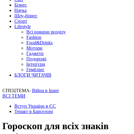
Бізнес
Наука
Шоу-бізнес
Спорт
Lifestyle
Всі новини розділу
Fashion
Food&Drinks
Мотори
Гаджети
Подорожі
Інтер'єри
Гемблінг
БЛОГИ ЧИТАЧІВ
СПЕЦТЕМА:
Війна в Ірані
ВСІ ТЕМИ
Вступ України в ЄС
Теракт в Барселоні
Гороскоп для всіх знаків