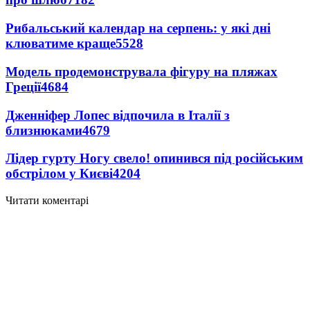
Рибальський календар на серпень: у які дні
клюватиме краще
5528
Модель продемонструвала фігуру на пляжах
Греції
4684
Дженніфер Лопес відпочила в Італії з
близнюками
4679
Лідер гурту Ногу свело! опинився під російським
обстрілом у Києві
4204
Читати коментарі