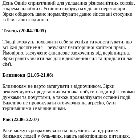
День Овнів сприятливий для укладання різноманітних союзів,
зокрема шлюбних. Успішно відбудуться ділові переговори.
Зірки обіцяють шанс нормалізувати давно зіпсовані стосунки
із близькою людиною.
Телець (20.04-20.05)
Тільці зможуть похвалити себе за успіхи та констатувати, що
всі їхні досягнення – результат багаторічної копіткої праці.
Ймовірно, заслужене фінансове заохочення від керівництва.
Зірки радять знайти час для відновлення сил та приділити час
сім'ї.
Близнюки (21.05-21.06)
Близнюкам не варто затягувати з відпочинком. Зірки
рекомендують представникам знака побути наодинці зі своїми
думками та почуттями, а також проаналізувати останні події.
Важливо не провокувати оточуючих на агресію, бути
терпимішими і ввічливішими.
Рак (22.06-22.07)
Раки можуть розраховувати на розуміння та підтримку
близьких людей у ​​будь-яких, навіть найспірніших питаннях.