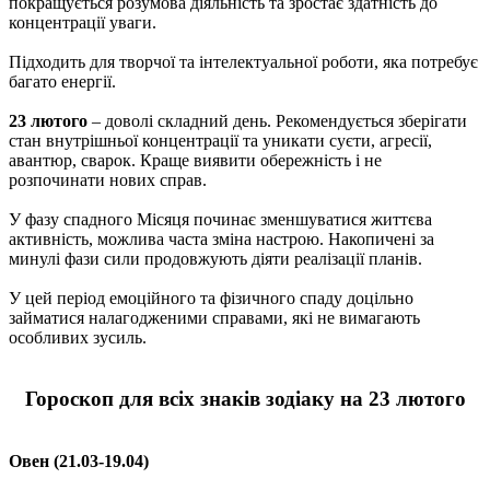
покращується розумова діяльність та зростає здатність до
концентрації уваги.
Підходить для творчої та інтелектуальної роботи, яка потребує
багато енергії.
23 лютого
– доволі складний день. Рекомендується зберігати
стан внутрішньої концентрації та уникати суєти, агресії,
авантюр, сварок. Краще виявити обережність і не
розпочинати нових справ.
У фазу спадного Місяця починає зменшуватися життєва
активність, можлива часта зміна настрою. Накопичені за
минулі фази сили продовжують діяти реалізації планів.
У цей період емоційного та фізичного спаду доцільно
займатися налагодженими справами, які не вимагають
особливих зусиль.
Гороскоп для всіх знаків зодіаку на 23 лютого
Овен (21.03-19.04)