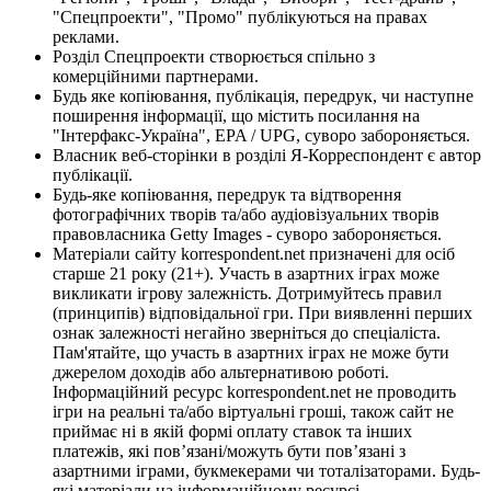
"Спецпроекти", "Промо" публікуються на правах
реклами.
Розділ Спецпроекти створюється спільно з
комерційними партнерами.
Будь яке копіювання, публікація, передрук, чи наступне
поширення інформації, що містить посилання на
"Інтерфакс-Україна", EPA / UPG, суворо забороняється.
Власник веб-сторінки в розділі Я-Корреспондент є автор
публікації.
Будь-яке копіювання, передрук та відтворення
фотографічних творів та/або аудіовізуальних творів
правовласника Getty Images - суворо забороняється.
Матеріали сайту korrespondent.net призначені для осіб
старше 21 року (21+). Участь в азартних іграх може
викликати ігрову залежність. Дотримуйтесь правил
(принципів) відповідальної гри. При виявленні перших
ознак залежності негайно зверніться до спеціаліста.
Пам'ятайте, що участь в азартних іграх не може бути
джерелом доходів або альтернативою роботі.
Інформаційний ресурс korrespondent.net не проводить
ігри на реальні та/або віртуальні гроші, також сайт не
приймає ні в якій формі оплату ставок та інших
платежів, які пов’язані/можуть бути пов’язані з
азартними іграми, букмекерами чи тоталізаторами. Будь-
які матеріали на інформаційному ресурсі