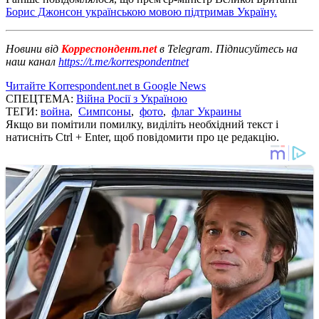
Борис Джонсон українською мовою підтримав Україну.
Новини від
Корреспондент.net
в Telegram. Підписуйтесь на
наш канал
https://t.me/korrespondentnet
Читайте Korrespondent.net в Google News
СПЕЦТЕМА:
Війна Росії з Україною
ТЕГИ:
война
,
Симпсоны
,
фото
,
флаг Украины
Якщо ви помітили помилку, виділіть необхідний текст і
натисніть Ctrl + Enter, щоб повідомити про це редакцію.