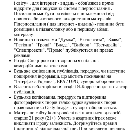
і світу» , для інтернет - видань - обов'язкове пряме
відкрите для пошукових систем гіперпосилання .
Посилання має бути розміщена в незалежності від
повного або часткового використання матеріалів.
Гіперпосилання ( для інтернет - видань) - повинна бути
розміщена в підзаголовку або в першому абзаці
матеріалу.
Новини з позначками "Думка", "Експертиза", "Заява",
"Регіони", "Гроші", "Влада", "Вибори", "Тест-драйв",
"Спецпроекти", "Промо" публікуються на правах
реклами.
Розділ Спецпроекти створюється спільно з
комерційними партнерами.
Будь яке копіювання, публікація, передрук, чи наступне
поширення інформації, що містить посилання на
"Інтерфакс-Україна", EPA / UPG, суворо забороняється.
Власник веб-сторінки в розділі Я-Корреспондент є автор
публікації.
Будь-яке копіювання, передрук та відтворення
фотографічних творів та/або аудіовізуальних творів
правовласника Getty Images - суворо забороняється.
Матеріали сайту korrespondent.net призначені для осіб
старше 21 року (21+). Участь в азартних іграх може
викликати ігрову залежність. Дотримуйтесь правил
(принципів) відповідальної гри. При виявленні перших