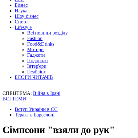
Бізнес
Наука
Шоу-бізнес
Спорт
Lifestyle
Всі новини розділу
Fashion
Food&Drinks
Мотори
Гаджети
Подорожі
Інтер'єри
Гемблінг
БЛОГИ ЧИТАЧІВ
СПЕЦТЕМА:
Війна в Ірані
ВСІ ТЕМИ
Вступ України в ЄС
Теракт в Барселоні
Сімпсони "взяли до рук"