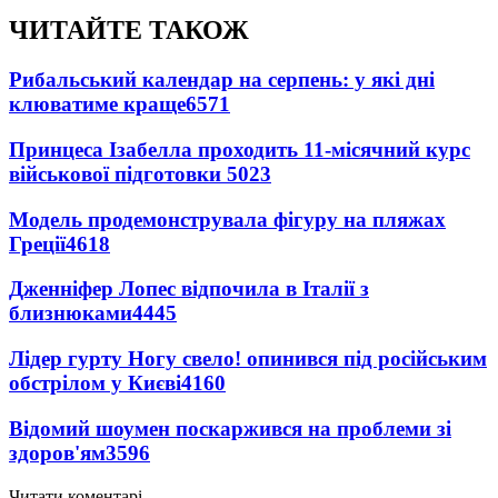
ЧИТАЙТЕ ТАКОЖ
Рибальський календар на серпень: у які дні
клюватиме краще
6571
Принцеса Ізабелла проходить 11-місячний курс
військової підготовки
5023
Модель продемонструвала фігуру на пляжах
Греції
4618
Дженніфер Лопес відпочила в Італії з
близнюками
4445
Лідер гурту Ногу свело! опинився під російським
обстрілом у Києві
4160
Відомий шоумен поскаржився на проблеми зі
здоров'ям
3596
Читати коментарі