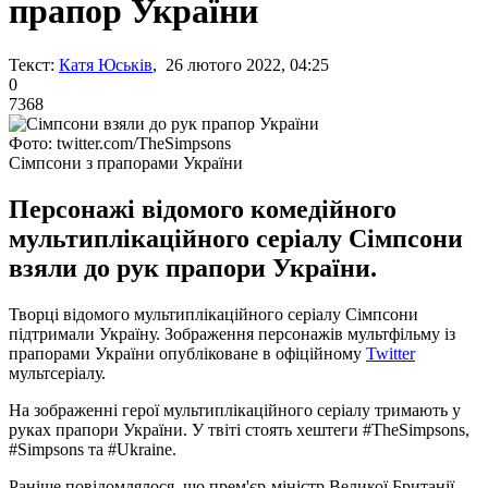
прапор України
Текст:
Катя Юськів
, 26 лютого 2022, 04:25
0
7368
Фото: twitter.com/TheSimpsons
Сімпсони з прапорами України
Персонажі відомого комедійного
мультиплікаційного серіалу Сімпсони
взяли до рук прапори України.
Творці відомого мультиплікаційного серіалу Сімпсони
підтримали Україну. Зображення персонажів мультфільму із
прапорами України опубліковане в офіційному
Twitter
мультсеріалу.
На зображенні герої мультиплікаційного серіалу тримають у
руках прапори України. У твіті стоять хештеги #TheSimpsons,
#Simpsons та #Ukraine.
Раніше повідомлялося, що прем'єр-міністр Великої Британії