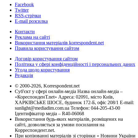
Facebook
Twitter
RSS-стрічки
E-mail розсилка
Контакти
Реклама на сайті
Використання матеріалів korrespondent.net
Правила користування сайтом
Договір користування сайтом
Політика у сфері конфіденційності і персональних даних
Угода щодо користування
Редакція
© 2000-2026, Korrespondent.net
Суб'єкт у сфері онлайн-медіа Назва онлайн-медіа –
«КореспонденТ.net» Адреса: 02091, місто Київ,
ХАРКІВСЬКЕ ШОСЕ, будинок 172-Б, офіс 208/1 E-mail:
sunlight@mediadim.com.ua
Телефон: 044-205-43-00
Ідентифікатор медіа – R40-06068
Використання будь-яких матеріалів, розміщених на
сайті, дозволяється за умови посилання на
Корреспондент.net.
При копіюванні матеріалів зі сторінки « Новини України