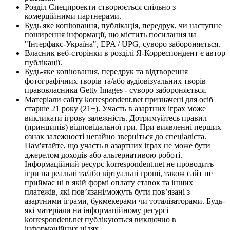
Розділ Спецпроекти створюється спільно з
комерційними партнерами.
Будь яке копіювання, публікація, передрук, чи наступне
поширення інформації, що містить посилання на
"Інтерфакс-Україна", EPA / UPG, суворо забороняється.
Власник веб-сторінки в розділі Я-Корреспондент є автор
публікації.
Будь-яке копіювання, передрук та відтворення
фотографічних творів та/або аудіовізуальних творів
правовласника Getty Images - суворо забороняється.
Матеріали сайту korrespondent.net призначені для осіб
старше 21 року (21+). Участь в азартних іграх може
викликати ігрову залежність. Дотримуйтесь правил
(принципів) відповідальної гри. При виявленні перших
ознак залежності негайно зверніться до спеціаліста.
Пам'ятайте, що участь в азартних іграх не може бути
джерелом доходів або альтернативою роботі.
Інформаційний ресурс korrespondent.net не проводить
ігри на реальні та/або віртуальні гроші, також сайт не
приймає ні в якій формі оплату ставок та інших
платежів, які пов’язані/можуть бути пов’язані з
азартними іграми, букмекерами чи тоталізаторами. Будь-
які матеріали на інформаційному ресурсі
korrespondent.net публікуються виключно в
інформаційних цілях.