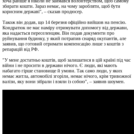
хоча раніше я ніколи не займався волонтерством, щоб самому
збирати кошти. Зараз немає, на чому заробляти, щоб бути
корисним державі", – сказав продюсер.
Також він додав, що 14 березня офіційно вийшов на пенсію.
Кондратюк не має наміру отримувати допомогу від держави,
яка надається переселенцям. Він подав документи про
руйнування будинку, у який потрапив снаряд окупантів, але
заявив, що готовий отримати компенсацію лише з коштів з
репарацій від РФ.
"У мене достатньо коштів, щоб залишатися в цій країні під час
війни і не просити в держави нічого. Є люди, які мають
набагато гірше становище й умови. Так само люди, у яких
немає житла, автомобілі згоріли, немає нічого, крім тривожної
валізи, яку вони зібрали і взяли із собою", – заявив шоумен.