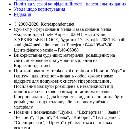
Політика у сфері конфіденційності і персональних даних
Угода щодо користування
Редакція
© 2000-2026, Korrespondent.net
Суб'єкт у сфері онлайн-медіа Назва онлайн-медіа –
«КореспонденТ.net» Адреса: 02091, місто Київ,
ХАРКІВСЬКЕ ШОСЕ, будинок 172-Б, офіс 208/1 E-mail:
sunlight@mediadim.com.ua
Телефон: 044-205-43-00
Ідентифікатор медіа – R40-06068
Використання будь-яких матеріалів, розміщених на
сайті, дозволяється за умови посилання на
Корреспондент.net.
При копіюванні матеріалів зі сторінки « Новини України
і світу» , для інтернет - видань - обов'язкове пряме
відкрите для пошукових систем гіперпосилання .
Посилання має бути розміщена в незалежності від
повного або часткового використання матеріалів.
Гіперпосилання ( для інтернет - видань) - повинна бути
розміщена в підзаголовку або в першому абзаці
матеріалу.
Новини з позначками "Думка", "Експертиза", "Заява",
"Регіони", "Гроші", "Влада", "Вибори", "Тест-драйв",
"Спецпроекти", "Промо" публікуються на правах
реклами.