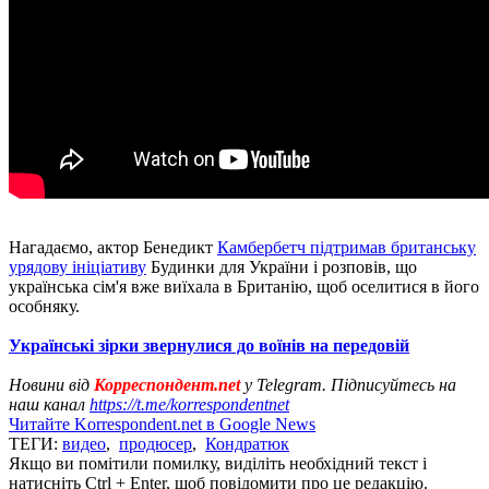
Нагадаємо, актор Бенедикт
Камбербетч підтримав британську
урядову ініціативу
Будинки для України і розповів, що
українська сім'я вже виїхала в Британію, щоб оселитися в його
особняку.
Українські зірки звернулися до воїнів на передовій
Новини від
Корреспондент.net
у Telegram. Підписуйтесь на
наш канал
https://t.me/korrespondentnet
Читайте Korrespondent.net в Google News
ТЕГИ:
видео
,
продюсер
,
Кондратюк
Якщо ви помітили помилку, виділіть необхідний текст і
натисніть Ctrl + Enter, щоб повідомити про це редакцію.