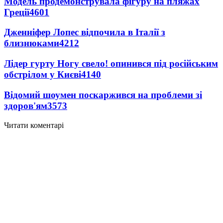
Модель продемонструвала фігуру на пляжах
Греції
4601
Дженніфер Лопес відпочила в Італії з
близнюками
4212
Лідер гурту Ногу свело! опинився під російським
обстрілом у Києві
4140
Відомий шоумен поскаржився на проблеми зі
здоров'ям
3573
Читати коментарі