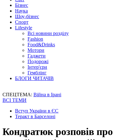
Бізнес
Наука
Шоу-бізнес
Спорт
Lifestyle
Всі новини розділу
Fashion
Food&Drinks
Мотори
Гаджети
Подорожі
Інтер'єри
Гемблінг
БЛОГИ ЧИТАЧІВ
СПЕЦТЕМА:
Війна в Ірані
ВСІ ТЕМИ
Вступ України в ЄС
Теракт в Барселоні
Кондратюк розповів про