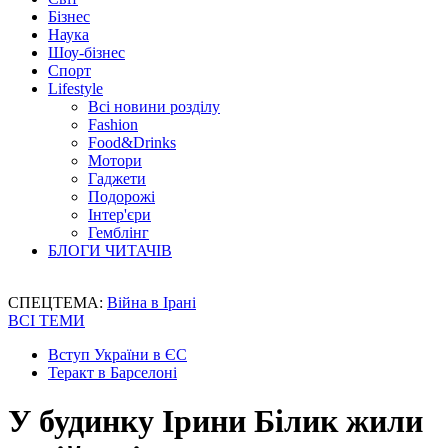
Бізнес
Наука
Шоу-бізнес
Спорт
Lifestyle
Всі новини розділу
Fashion
Food&Drinks
Мотори
Гаджети
Подорожі
Інтер'єри
Гемблінг
БЛОГИ ЧИТАЧІВ
СПЕЦТЕМА:
Війна в Ірані
ВСІ ТЕМИ
Вступ України в ЄС
Теракт в Барселоні
У будинку Ірини Білик жили