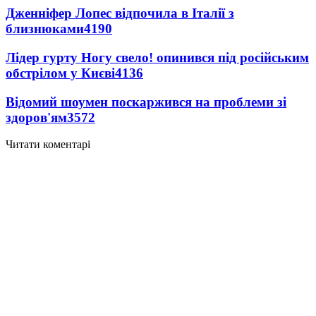
Дженніфер Лопес відпочила в Італії з
близнюками
4190
Лідер гурту Ногу свело! опинився під російським
обстрілом у Києві
4136
Відомий шоумен поскаржився на проблеми зі
здоров'ям
3572
Читати коментарі