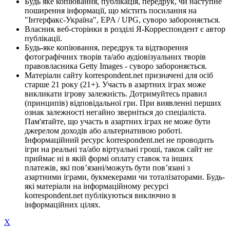
Будь яке копіювання, публікація, передрук, чи наступне
поширення інформації, що містить посилання на
"Інтерфакс-Україна", EPA / UPG, суворо забороняється.
Власник веб-сторінки в розділі Я-Корреспондент є автор
публікації.
Будь-яке копіювання, передрук та відтворення
фотографічних творів та/або аудіовізуальних творів
правовласника Getty Images - суворо забороняється.
Матеріали сайту korrespondent.net призначені для осіб
старше 21 року (21+). Участь в азартних іграх може
викликати ігрову залежність. Дотримуйтесь правил
(принципів) відповідальної гри. При виявленні перших
ознак залежності негайно зверніться до спеціаліста.
Пам'ятайте, що участь в азартних іграх не може бути
джерелом доходів або альтернативою роботі.
Інформаційний ресурс korrespondent.net не проводить
ігри на реальні та/або віртуальні гроші, також сайт не
приймає ні в якій формі оплату ставок та інших
платежів, які пов’язані/можуть бути пов’язані з
азартними іграми, букмекерами чи тоталізаторами. Будь-
які матеріали на інформаційному ресурсі
korrespondent.net публікуються виключно в
інформаційних цілях.
X