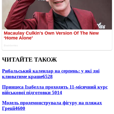
ЧИТАЙТЕ ТАКОЖ
Рибальський календар на серпень: у які дні
клюватиме краще
6528
Принцеса Ізабелла проходить 11-місячний курс
військової підготовки
5014
Модель продемонструвала фігуру на пляжах
Греції
4600