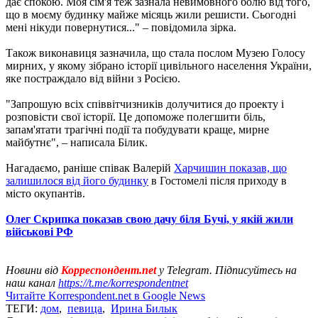
дає спокою. Моя сім'я теж зазнала невимовного болю від того,
що в моєму будинку майже місяць жили решисти. Сьогодні
мені нікуди повернутися..." – повідомила зірка.
Також виконавиця зазначила, що стала послом Музею Голосу
мирних, у якому зібрано історії цивільного населення України,
яке постраждало від війни з Росією.
"Запрошую всіх співвітчизників долучитися до проекту і
розповісти свої історії. Це допоможе полегшити біль,
запам'ятати трагічні події та побудувати краще, мирне
майбутнє", – написала Білик.
Нагадаємо, раніше співак Валерій
Харчишин показав, що
залишилося від його будинку
в Гостомелі після приходу в
місто окупантів.
Олег Скрипка показав свою дачу біля Бучі, у якій жили
військові РФ
Новини від
Корреспондент.net
у Telegram. Підписуйтесь на
наш канал
https://t.me/korrespondentnet
Читайте Korrespondent.net в Google News
ТЕГИ:
дом
,
певица
,
Ирина Билык