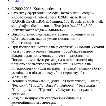
Редакція
© 2000-2026, Korrespondent.net
Суб'єкт у сфері онлайн-медіа Назва онлайн-медіа –
«КореспонденТ.net» Адреса: 02091, місто Київ,
ХАРКІВСЬКЕ ШОСЕ, будинок 172-Б, офіс 208/1 E-mail:
sunlight@mediadim.com.ua
Телефон: 044-205-43-00
Ідентифікатор медіа – R40-06068
Використання будь-яких матеріалів, розміщених на
сайті, дозволяється за умови посилання на
Корреспондент.net.
При копіюванні матеріалів зі сторінки « Новини України
і світу» , для інтернет - видань - обов'язкове пряме
відкрите для пошукових систем гіперпосилання .
Посилання має бути розміщена в незалежності від
повного або часткового використання матеріалів.
Гіперпосилання ( для інтернет - видань) - повинна бути
розміщена в підзаголовку або в першому абзаці
матеріалу.
Новини з позначками "Думка", "Експертиза", "Заява",
"Регіони", "Гроші", "Влада", "Вибори", "Тест-драйв",
"Спецпроекти", "Промо" публікуються на правах
реклами.
Розділ Спецпроекти створюється спільно з
комерційними партнерами.