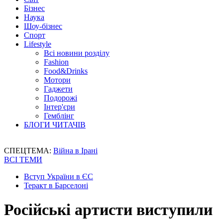
Бізнес
Наука
Шоу-бізнес
Спорт
Lifestyle
Всі новини розділу
Fashion
Food&Drinks
Мотори
Гаджети
Подорожі
Інтер'єри
Гемблінг
БЛОГИ ЧИТАЧІВ
СПЕЦТЕМА:
Війна в Ірані
ВСІ ТЕМИ
Вступ України в ЄС
Теракт в Барселоні
Російські артисти виступили