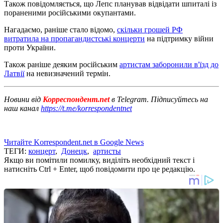
Також повідомляється, що Лепс планував відвідати шпиталі із
пораненими російськими окупантами.
Нагадаємо, раніше стало відомо,
скільки грошей РФ
витратила на пропагандистські концерти
на підтримку війни
проти України.
Також раніше деяким російським
артистам заборонили в'їзд до
Латвії
на невизначений термін.
Новини від
Корреспондент.net
в Telegram. Підписуйтесь на
наш канал
https://t.me/korrespondentnet
Читайте Korrespondent.net в Google News
ТЕГИ:
концерт
,
Донецк
,
артисты
Якщо ви помітили помилку, виділіть необхідний текст і
натисніть Ctrl + Enter, щоб повідомити про це редакцію.