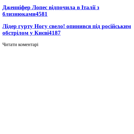
Дженніфер Лопес відпочила в Італії з
близнюками
4581
Лідер гурту Ногу свело! опинився під російським
обстрілом у Києві
4187
Читати коментарі