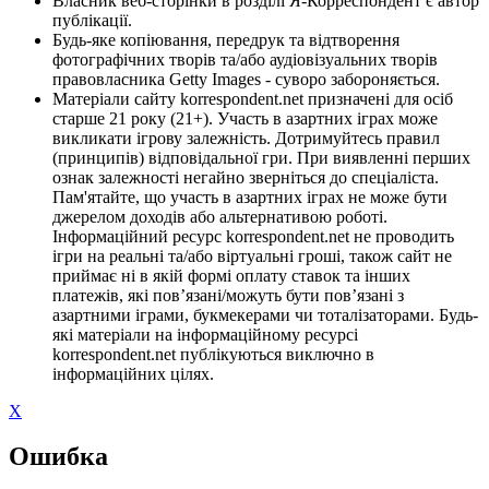
Власник веб-сторінки в розділі Я-Корреспондент є автор
публікації.
Будь-яке копіювання, передрук та відтворення
фотографічних творів та/або аудіовізуальних творів
правовласника Getty Images - суворо забороняється.
Матеріали сайту korrespondent.net призначені для осіб
старше 21 року (21+). Участь в азартних іграх може
викликати ігрову залежність. Дотримуйтесь правил
(принципів) відповідальної гри. При виявленні перших
ознак залежності негайно зверніться до спеціаліста.
Пам'ятайте, що участь в азартних іграх не може бути
джерелом доходів або альтернативою роботі.
Інформаційний ресурс korrespondent.net не проводить
ігри на реальні та/або віртуальні гроші, також сайт не
приймає ні в якій формі оплату ставок та інших
платежів, які пов’язані/можуть бути пов’язані з
азартними іграми, букмекерами чи тоталізаторами. Будь-
які матеріали на інформаційному ресурсі
korrespondent.net публікуються виключно в
інформаційних цілях.
X
Ошибка