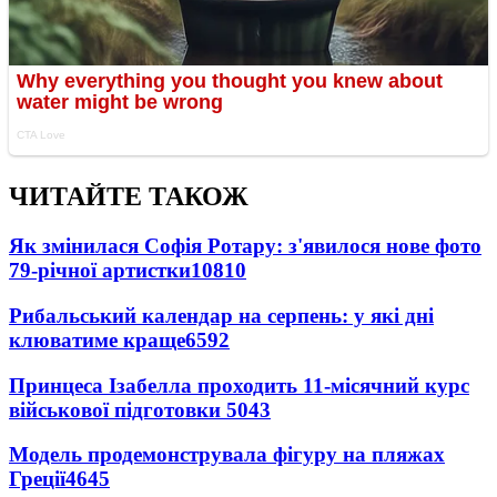
ЧИТАЙТЕ ТАКОЖ
Як змінилася Софія Ротару: з'явилося нове фото
79-річної артистки
10810
Рибальський календар на серпень: у які дні
клюватиме краще
6592
Принцеса Ізабелла проходить 11-місячний курс
військової підготовки
5043
Модель продемонструвала фігуру на пляжах
Греції
4645