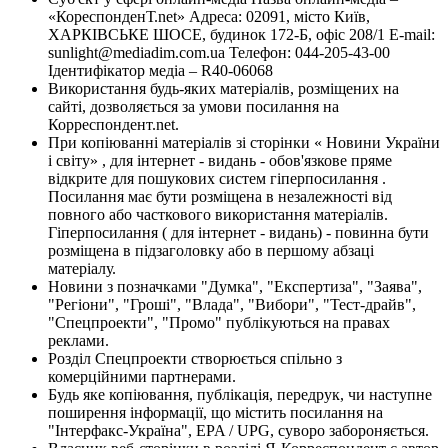
«КореспонденТ.net» Адреса: 02091, місто Київ,
ХАРКІВСЬКЕ ШОСЕ, будинок 172-Б, офіс 208/1 E-mail:
sunlight@mediadim.com.ua
Телефон: 044-205-43-00
Ідентифікатор медіа – R40-06068
Використання будь-яких матеріалів, розміщених на
сайті, дозволяється за умови посилання на
Корреспондент.net.
При копіюванні матеріалів зі сторінки « Новини України
і світу» , для інтернет - видань - обов'язкове пряме
відкрите для пошукових систем гіперпосилання .
Посилання має бути розміщена в незалежності від
повного або часткового використання матеріалів.
Гіперпосилання ( для інтернет - видань) - повинна бути
розміщена в підзаголовку або в першому абзаці
матеріалу.
Новини з позначками "Думка", "Експертиза", "Заява",
"Регіони", "Гроші", "Влада", "Вибори", "Тест-драйв",
"Спецпроекти", "Промо" публікуються на правах
реклами.
Розділ Спецпроекти створюється спільно з
комерційними партнерами.
Будь яке копіювання, публікація, передрук, чи наступне
поширення інформації, що містить посилання на
"Інтерфакс-Україна", EPA / UPG, суворо забороняється.