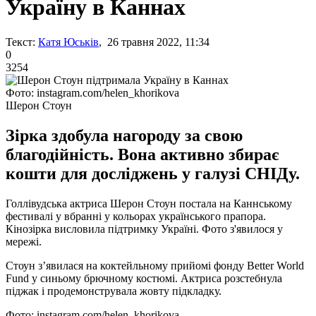
Україну в Каннах
Текст:
Катя Юськів
, 26 травня 2022, 11:34
0
3254
Фото: instagram.com/helen_khorikova
Шерон Стоун
Зірка здобула нагороду за свою
благодійність. Вона активно збирає
кошти для досліджень у галузі СНІДу.
Голлівудська актриса Шерон Стоун постала на Каннському
фестивалі у вбранні у кольорах українського прапора.
Кінозірка висловила підтримку Україні. Фото з'явилося у
мережі.
Стоун з’явилася на коктейльному прийомі фонду Better World
Fund у синьому брючному костюмі. Актриса розстебнула
піджак і продемонструвала жовту підкладку.
Фото: instagram.com/helen_khorikova