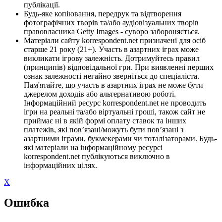
публікації.
Будь-яке копіювання, передрук та відтворення
фотографічних творів та/або аудіовізуальних творів
правовласника Getty Images - суворо забороняється.
Матеріали сайту korrespondent.net призначені для осіб
старше 21 року (21+). Участь в азартних іграх може
викликати ігрову залежність. Дотримуйтесь правил
(принципів) відповідальної гри. При виявленні перших
ознак залежності негайно зверніться до спеціаліста.
Пам'ятайте, що участь в азартних іграх не може бути
джерелом доходів або альтернативою роботі.
Інформаційний ресурс korrespondent.net не проводить
ігри на реальні та/або віртуальні гроші, також сайт не
приймає ні в якій формі оплату ставок та інших
платежів, які пов’язані/можуть бути пов’язані з
азартними іграми, букмекерами чи тоталізаторами. Будь-
які матеріали на інформаційному ресурсі
korrespondent.net публікуються виключно в
інформаційних цілях.
X
Ошибка