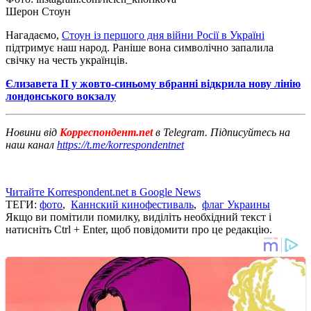
Шерон Стоун
Нагадаємо,
Стоун із першого дня війни Росії в Україні
підтримує наш народ. Раніше вона символічно запалила
свічку на честь українців.
Єлизавета ІІ у жовто-синьому вбранні відкрила нову лінію
лондонського вокзалу
Новини від
Корреспондент.net
в Telegram. Підписуйтесь на
наш канал
https://t.me/korrespondentnet
Читайте Korrespondent.net в Google News
ТЕГИ:
фото
,
Каннский кинофестиваль
,
флаг Украины
Якщо ви помітили помилку, виділіть необхідний текст і
натисніть Ctrl + Enter, щоб повідомити про це редакцію.