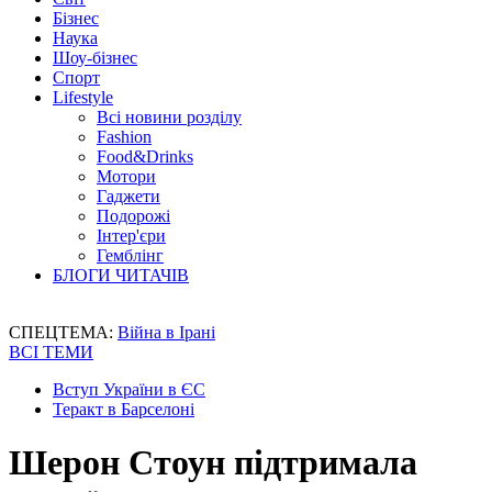
Бізнес
Наука
Шоу-бізнес
Спорт
Lifestyle
Всі новини розділу
Fashion
Food&Drinks
Мотори
Гаджети
Подорожі
Інтер'єри
Гемблінг
БЛОГИ ЧИТАЧІВ
СПЕЦТЕМА:
Війна в Ірані
ВСІ ТЕМИ
Вступ України в ЄС
Теракт в Барселоні
Шерон Стоун підтримала