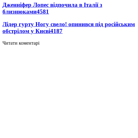
Дженніфер Лопес відпочила в Італії з
близнюками
4581
Лідер гурту Ногу свело! опинився під російським
обстрілом у Києві
4187
Читати коментарі