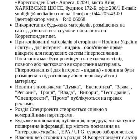
«КореспонденТ.net» Адреса: 02091, місто Київ,
ХАРКІВСЬКЕ ШОСЕ, будинок 172-Б, офіс 208/1 E-mail:
sunlight@mediadim.com.ua
Телефон: 044-205-43-00
Ідентифікатор медіа – R40-06068
Використання будь-яких матеріалів, розміщених на
сайті, дозволяється за умови посилання на
Корреспондент.net.
При копіюванні матеріалів зі сторінки « Новини України
і світу» , для інтернет - видань - обов'язкове пряме
відкрите для пошукових систем гіперпосилання .
Посилання має бути розміщена в незалежності від
повного або часткового використання матеріалів.
Гіперпосилання ( для інтернет - видань) - повинна бути
розміщена в підзаголовку або в першому абзаці
матеріалу.
Новини з позначками "Думка", "Експертиза", "Заява",
"Регіони", "Гроші", "Влада", "Вибори", "Тест-драйв",
"Спецпроекти", "Промо" публікуються на правах
реклами.
Розділ Спецпроекти створюється спільно з
комерційними партнерами.
Будь яке копіювання, публікація, передрук, чи наступне
поширення інформації, що містить посилання на
"Інтерфакс-Україна", EPA / UPG, суворо забороняється.
Власник веб-сторінки в розділі Я-Корреспондент є автор