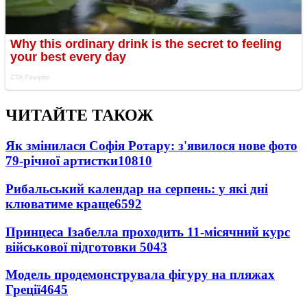
ЧИТАЙТЕ ТАКОЖ
Як змінилася Софія Ротару: з'явилося нове фото
79-річної артистки
10810
Рибальський календар на серпень: у які дні
клюватиме краще
6592
Принцеса Ізабелла проходить 11-місячний курс
військової підготовки
5043
Модель продемонструвала фігуру на пляжах
Греції
4645