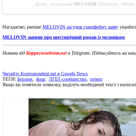
Допис, поширений 𝗠𝗘́𝗟𝗢𝗩𝗜𝗡 (@melovin_official)
Нагадаємо, раніше
MELOVIN засудив гомофобну заяву
українс
MELOVIN заявив про шестирічний роман із чоловіком
Новини від
Корреспондент.net
в Telegram. Підписуйтесь на на
Читайте Korrespondent.net в Google News
ТЕГИ:
Берлин
,
флаг
,
ЛГБТ-сообщество
,
певец
Якщо ви помітили помилку, виділіть необхідний текст і натисніт