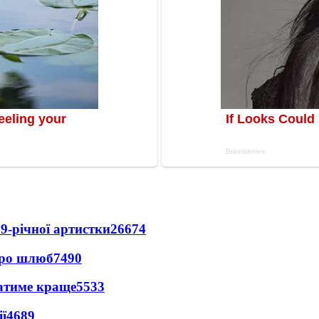
9-річної артистки
26674
про шлюб
7490
ватиме краще
5533
ї
4689