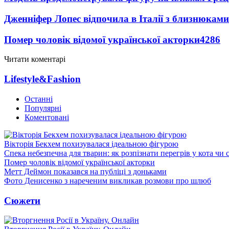
Дженніфер Лопес відпочила в Італії з близнюками
Помер чоловік відомої української акторки
4286
Читати коментарі
Lifestyle&Fashion
Останні
Популярні
Коментовані
Вікторія Бекхем похизувалася ідеальною фігурою
Спека небезпечна для тварин: як розпізнати перегрів у кота чи 
Помер чоловік відомої української акторки
Метт Деймон показався на публіці з доньками
Фото Денисенко з нареченим викликав розмови про шлюб
Сюжети