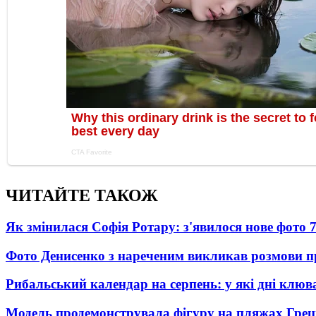
ЧИТАЙТЕ ТАКОЖ
Як змінилася Софія Ротару: з'явилося нове фото 7
Фото Денисенко з нареченим викликав розмови 
Рибальський календар на серпень: у які дні клю
Модель продемонструвала фігуру на пляжах Греці