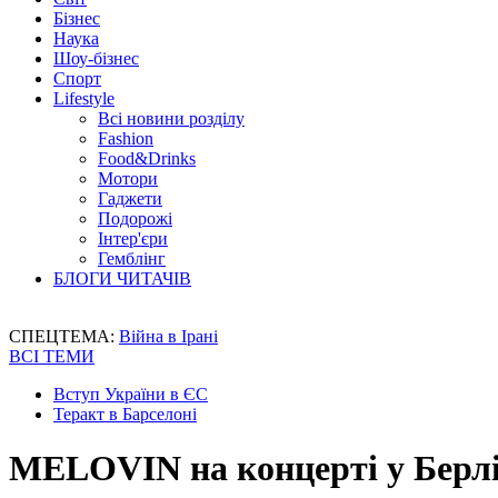
Бізнес
Наука
Шоу-бізнес
Спорт
Lifestyle
Всі новини розділу
Fashion
Food&Drinks
Мотори
Гаджети
Подорожі
Інтер'єри
Гемблінг
БЛОГИ ЧИТАЧІВ
СПЕЦТЕМА:
Війна в Ірані
ВСІ ТЕМИ
Вступ України в ЄС
Теракт в Барселоні
MELOVIN на концерті у Берлі