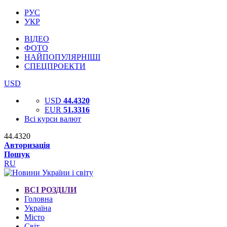
РУС
УКР
ВІДЕО
ФОТО
НАЙПОПУЛЯРНІШІ
СПЕЦПРОЕКТИ
USD
USD
44.4320
EUR
51.3316
Всі курси валют
44.4320
Авторизація
Пошук
RU
ВСІ РОЗДІЛИ
Головна
Україна
Місто
Світ