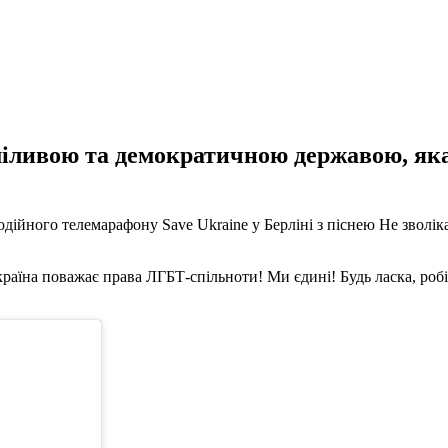
міливою та демократичною державою, яка
ного телемарафону Save Ukraine у ​​Берліні з піснею Не зволіка
Україна поважає права ЛГБТ-спільноти! Ми єдині! Будь ласка, роб