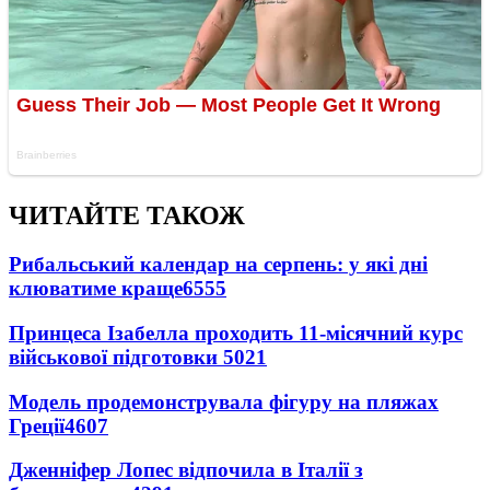
ЧИТАЙТЕ ТАКОЖ
Рибальський календар на серпень: у які дні
клюватиме краще
6555
Принцеса Ізабелла проходить 11-місячний курс
військової підготовки
5021
Модель продемонструвала фігуру на пляжах
Греції
4607
Дженніфер Лопес відпочила в Італії з