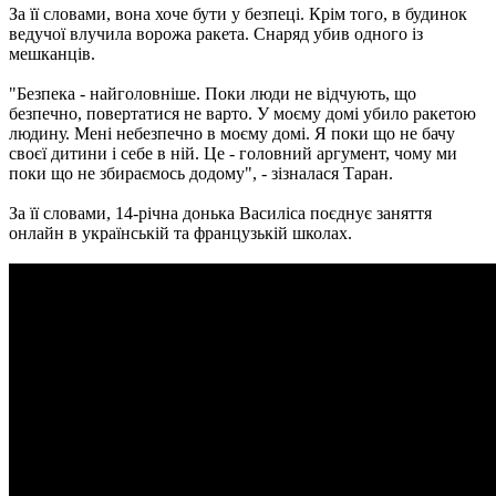
За її словами, вона хоче бути у безпеці. Крім того, в будинок
ведучої влучила ворожа ракета. Снаряд убив одного із
мешканців.
"Безпека - найголовніше. Поки люди не відчують, що
безпечно, повертатися не варто. У моєму домі убило ракетою
людину. Мені небезпечно в моєму домі. Я поки що не бачу
своєї дитини і себе в ній. Це - головний аргумент, чому ми
поки що не збираємось додому", - зізналася Таран.
За її словами, 14-річна донька Василіса поєднує заняття
онлайн в українській та французькій школах.