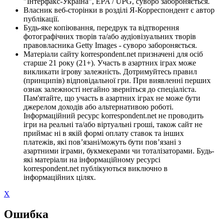
"Інтерфакс-Україна", EPA / UPG, суворо забороняється.
Власник веб-сторінки в розділі Я-Корреспондент є автор
публікації.
Будь-яке копіювання, передрук та відтворення
фотографічних творів та/або аудіовізуальних творів
правовласника Getty Images - суворо забороняється.
Матеріали сайту korrespondent.net призначені для осіб
старше 21 року (21+). Участь в азартних іграх може
викликати ігрову залежність. Дотримуйтесь правил
(принципів) відповідальної гри. При виявленні перших
ознак залежності негайно зверніться до спеціаліста.
Пам'ятайте, що участь в азартних іграх не може бути
джерелом доходів або альтернативою роботі.
Інформаційний ресурс korrespondent.net не проводить
ігри на реальні та/або віртуальні гроші, також сайт не
приймає ні в якій формі оплату ставок та інших
платежів, які пов’язані/можуть бути пов’язані з
азартними іграми, букмекерами чи тоталізаторами. Будь-
які матеріали на інформаційному ресурсі
korrespondent.net публікуються виключно в
інформаційних цілях.
X
Ошибка