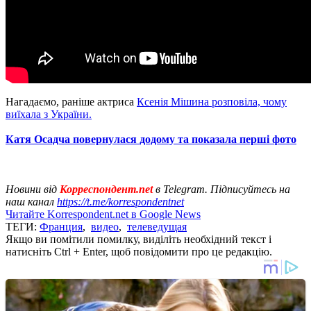
Нагадаємо, раніше актриса
Ксенія Мішина розповіла, чому
виїхала з України.
Катя Осадча повернулася додому та показала перші фото
Новини від
Корреспондент.net
в Telegram. Підписуйтесь на
наш канал
https://t.me/korrespondentnet
Читайте Korrespondent.net в Google News
ТЕГИ:
Франция
,
видео
,
телеведущая
Якщо ви помітили помилку, виділіть необхідний текст і
натисніть Ctrl + Enter, щоб повідомити про це редакцію.