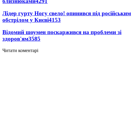
близнюками
4291
Лідер гурту Ногу свело! опинився під російським
обстрілом у Києві
4153
Відомий шоумен поскаржився на проблеми зі
здоров'ям
3585
Читати коментарі