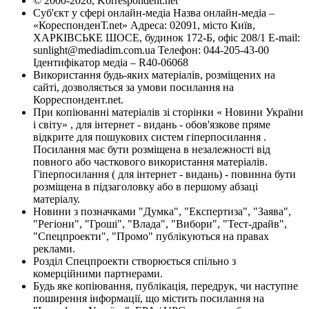
© 2000-2026, Korrespondent.net
Суб'єкт у сфері онлайн-медіа Назва онлайн-медіа –
«КореспонденТ.net» Адреса: 02091, місто Київ,
ХАРКІВСЬКЕ ШОСЕ, будинок 172-Б, офіс 208/1 E-mail:
sunlight@mediadim.com.ua
Телефон: 044-205-43-00
Ідентифікатор медіа – R40-06068
Використання будь-яких матеріалів, розміщених на
сайті, дозволяється за умови посилання на
Корреспондент.net.
При копіюванні матеріалів зі сторінки « Новини України
і світу» , для інтернет - видань - обов'язкове пряме
відкрите для пошукових систем гіперпосилання .
Посилання має бути розміщена в незалежності від
повного або часткового використання матеріалів.
Гіперпосилання ( для інтернет - видань) - повинна бути
розміщена в підзаголовку або в першому абзаці
матеріалу.
Новини з позначками "Думка", "Експертиза", "Заява",
"Регіони", "Гроші", "Влада", "Вибори", "Тест-драйв",
"Спецпроекти", "Промо" публікуються на правах
реклами.
Розділ Спецпроекти створюється спільно з
комерційними партнерами.
Будь яке копіювання, публікація, передрук, чи наступне
поширення інформації, що містить посилання на