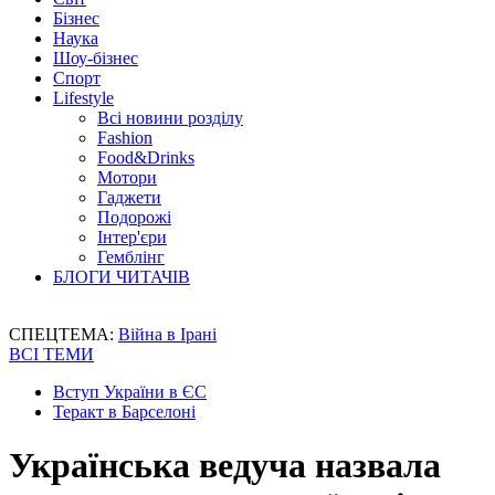
Бізнес
Наука
Шоу-бізнес
Спорт
Lifestyle
Всі новини розділу
Fashion
Food&Drinks
Мотори
Гаджети
Подорожі
Інтер'єри
Гемблінг
БЛОГИ ЧИТАЧІВ
СПЕЦТЕМА:
Війна в Ірані
ВСІ ТЕМИ
Вступ України в ЄС
Теракт в Барселоні
Українська ведуча назвала