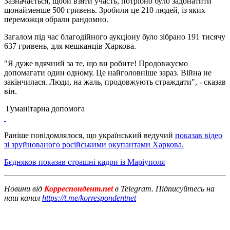
Зазначається, щоби взяти участь, потрібно було задонатити
щонайменше 500 гривень. Зробили це 210 людей, із яких
переможця обрали рандомно.
Загалом під час благодійного аукціону було зібрано 191 тисячу
637 гривень, для мешканців Харкова.
"Я дуже вдячний за те, що ви робите! Продовжуємо
допомагати один одному. Це найголовніше зараз. Війна не
закінчилася. Люди, на жаль, продовжують страждати", - сказав
він.
Гуманітарна допомога
Раніше повідомлялося, що український ведучий
показав відео
зі зруйнованого російськими окупантами Харкова.
Бєдняков показав страшні кадри із Маріуполя
Новини від
Корреспондент.net
в Telegram. Підписуйтесь на
наш канал
https://t.me/korrespondentnet