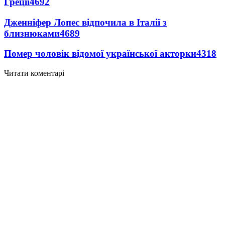
Греції
4692
Дженніфер Лопес відпочила в Італії з
близнюками
4689
Помер чоловік відомої української акторки
4318
Читати коментарі