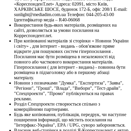
«КореспонденТ.net» Адреса: 02091, місто Київ,
ХАРКІВСЬКЕ ШОСЕ, будинок 172-Б, офіс 208/1 E-mail:
sunlight@mediadim.com.ua
Телефон: 044-205-43-00
Ідентифікатор медіа – R40-06068
Використання будь-яких матеріалів, розміщених на
сайті, дозволяється за умови посилання на
Корреспондент.net.
При копіюванні матеріалів зі сторінки « Новини України
і світу» , для інтернет - видань - обов'язкове пряме
відкрите для пошукових систем гіперпосилання .
Посилання має бути розміщена в незалежності від
повного або часткового використання матеріалів.
Гіперпосилання ( для інтернет - видань) - повинна бути
розміщена в підзаголовку або в першому абзаці
матеріалу.
Новини з позначками "Думка", "Експертиза", "Заява",
"Регіони", "Гроші", "Влада", "Вибори", "Тест-драйв",
"Спецпроекти", "Промо" публікуються на правах
реклами.
Розділ Спецпроекти створюється спільно з
комерційними партнерами.
Будь яке копіювання, публікація, передрук, чи наступне
поширення інформації, що містить посилання на
"Інтерфакс-Україна", EPA / UPG, суворо забороняється.
Власник веб-сторінки в розділі Я-Корреспондент є автор