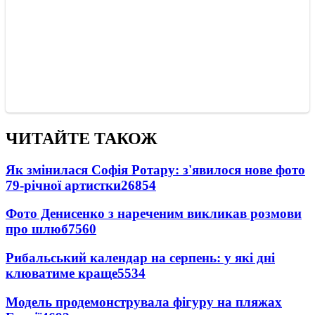
ЧИТАЙТЕ ТАКОЖ
Як змінилася Софія Ротару: з'явилося нове фото
79-річної артистки
26854
Фото Денисенко з нареченим викликав розмови
про шлюб
7560
Рибальський календар на серпень: у які дні
клюватиме краще
5534
Модель продемонструвала фігуру на пляжах