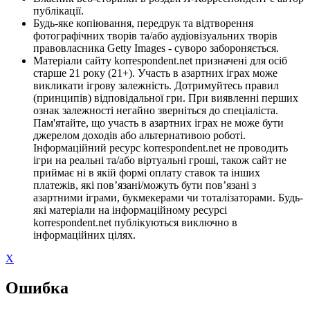
публікації.
Будь-яке копіювання, передрук та відтворення
фотографічних творів та/або аудіовізуальних творів
правовласника Getty Images - суворо забороняється.
Матеріали сайту korrespondent.net призначені для осіб
старше 21 року (21+). Участь в азартних іграх може
викликати ігрову залежність. Дотримуйтесь правил
(принципів) відповідальної гри. При виявленні перших
ознак залежності негайно зверніться до спеціаліста.
Пам'ятайте, що участь в азартних іграх не може бути
джерелом доходів або альтернативою роботі.
Інформаційний ресурс korrespondent.net не проводить
ігри на реальні та/або віртуальні гроші, також сайт не
приймає ні в якій формі оплату ставок та інших
платежів, які пов’язані/можуть бути пов’язані з
азартними іграми, букмекерами чи тоталізаторами. Будь-
які матеріали на інформаційному ресурсі
korrespondent.net публікуються виключно в
інформаційних цілях.
X
Ошибка