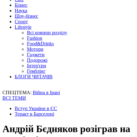
Бізнес
Наука
Шоу-бізнес
Спорт
Lifestyle
Всі новини розділу
Fashion
Food&Drinks
Мотори
Гаджети
Подорожі
Інтер'єри
Гемблінг
БЛОГИ ЧИТАЧІВ
СПЕЦТЕМА:
Війна в Ірані
ВСІ ТЕМИ
Вступ України в ЄС
Теракт в Барселоні
Андрій Бєдняков розіграв на