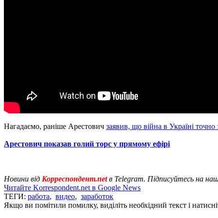
Нагадаємо, раніше Арестович
заявив, що війна в Україні точно
Арестович показав голий торс у прямому ефірі
Новини від
Корреспондент.net
в Telegram. Підписуйтесь на на
Читайте Korrespondent.net в Google News
ТЕГИ:
работа
,
видео
,
заработок
Якщо ви помітили помилку, виділіть необхідний текст і натисніт