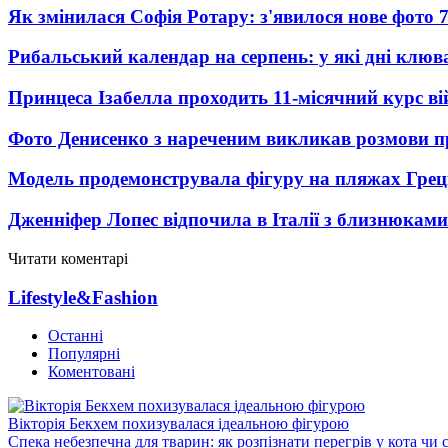
Як змінилася Софія Ротару: з'явилося нове фото 7
Рибальський календар на серпень: у які дні клю
Принцеса Ізабелла проходить 11-місячний курс ві
Фото Денисенко з нареченим викликав розмови 
Модель продемонструвала фігуру на пляжах Греці
Дженніфер Лопес відпочила в Італії з близнюками
Читати коментарі
Lifestyle&Fashion
Останні
Популярні
Коментовані
Вікторія Бекхем похизувалася ідеальною фігурою
Спека небезпечна для тварин: як розпізнати перегрів у кота чи 