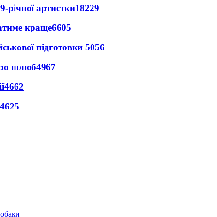
9-річної артистки
18229
ватиме краще
6605
йськової підготовки
5056
про шлюб
4967
ї
4662
4625
собаки