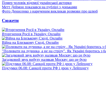
Помер чоловік відомої української акторки
Метт Деймон показався на публіці з доньками
Фото Денисенко з нареченим викликав розмови про шлюб
Сюжети
Вторгнення Росії в Україну. Онлайн
Війна на Близькому Сході. Онлайн
"Полювати на лучника, а не на стрілу". Як Україні боротись з 
Загадковий звук вибуху налякав Москву: що це було
Підсумки 06.08: Санкції проти РФ і дрон у Лейпцигу