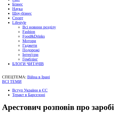
Бізнес
Наука
Шоу-бізнес
Спорт
Lifestyle
Всі новини розділу
Fashion
Food&Drinks
Мотори
Гаджети
Подорожі
Інтер'єри
Гемблінг
БЛОГИ ЧИТАЧІВ
СПЕЦТЕМА:
Війна в Ірані
ВСІ ТЕМИ
Вступ України в ЄС
Теракт в Барселоні
Арестович розповів про зароб