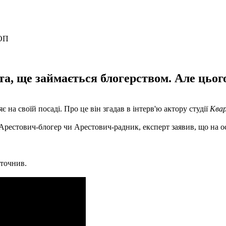
та, ще займається блогерством. Але цього
на своїй посаді. Про це він згадав в інтерв'ю актору студії
Ква
: Арестович-блогер чи Арестович-радник, експерт заявив, що на о
уточнив.