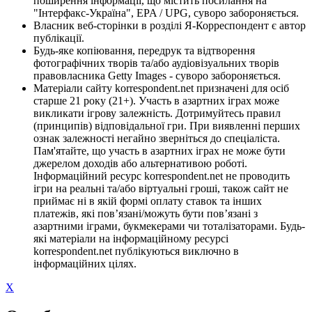
поширення інформації, що містить посилання на
"Інтерфакс-Україна", EPA / UPG, суворо забороняється.
Власник веб-сторінки в розділі Я-Корреспондент є автор
публікації.
Будь-яке копіювання, передрук та відтворення
фотографічних творів та/або аудіовізуальних творів
правовласника Getty Images - суворо забороняється.
Матеріали сайту korrespondent.net призначені для осіб
старше 21 року (21+). Участь в азартних іграх може
викликати ігрову залежність. Дотримуйтесь правил
(принципів) відповідальної гри. При виявленні перших
ознак залежності негайно зверніться до спеціаліста.
Пам'ятайте, що участь в азартних іграх не може бути
джерелом доходів або альтернативою роботі.
Інформаційний ресурс korrespondent.net не проводить
ігри на реальні та/або віртуальні гроші, також сайт не
приймає ні в якій формі оплату ставок та інших
платежів, які пов’язані/можуть бути пов’язані з
азартними іграми, букмекерами чи тоталізаторами. Будь-
які матеріали на інформаційному ресурсі
korrespondent.net публікуються виключно в
інформаційних цілях.
X