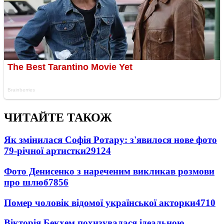
ЧИТАЙТЕ ТАКОЖ
Як змінилася Софія Ротару: з'явилося нове фото
79-річної артистки
29124
Фото Денисенко з нареченим викликав розмови
про шлюб
7856
Помер чоловік відомої української акторки
4710
Вікторія Бекхем похизувалася ідеальною