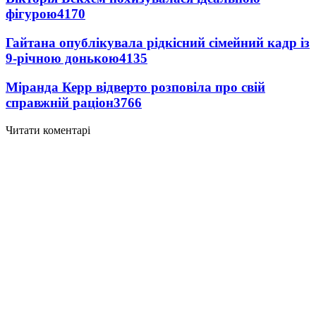
фігурою
4170
Гайтана опублікувала рідкісний сімейний кадр із
9-річною донькою
4135
Міранда Керр відверто розповіла про свій
справжній раціон
3766
Читати коментарі