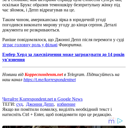
оскільки Брукс образив темношкіру безпритульну жінку під
час зйомок, і Депп відреагував на це.
Таким чином, американська зірка в юридичній угоді
погодився виконати мирову угоду до кінця серпня. Деталі
документа не розкриваються.
Раніше повідомлялося, що Джонні Депп після перемоги у суді
зіграє головну роль у фільмі
Фаворитка
.
Ембер Херд за лжесвідчення може загрожувати до 14 років
ув'язнення
Новини від
Корреспондент.net
в Telegram. Підписуйтесь на
наш канал
https://t.me/korrespondentnet
Читайте Korrespondent.net в Google News
ТЕГИ:
суд
,
Джонни Депп
,
избиение
Якщо ви помітили помилку, виділіть необхідний текст і
натисніть Ctrl + Enter, щоб повідомити про це редакцію.