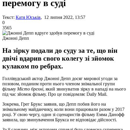
перемогу в суді
Текст:
Катя Юськів
, 12 липня 2022, 13:57
0
3565
Джонні Депп
На зірку подали до суду за те, що він
двічі вдарив свого колегу зі зйомок
кулаком по ребрах.
Голлівудський актор Джонні Депп досяг мирової угоди за
позовом, поданим проти нього членом знімальної групи
фільму
Місто брехні
, який звинуватив зірку в нападі на нього
під час зйомок фільму. Про це повідомляє Daily Mail.
Зокрема, Грег Брукс заявив, що Депп побив його на
знімальному майданчику, коли вони працювали разом у 2017
році. У свою чергу, один зі сценаристів фільму Емма Данофф
заявила, що звинувачення Брукса не відповідає дійсності.
За її словами, між акторами справді була словесна суперечка,