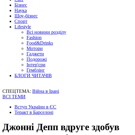
Бізнес
Наука
Шоу-бізнес
Спорт
Lifestyle
Всі новини розділу
Fashion
Food&Drinks
Мотори
Гаджети
Подорожі
Інтер'єри
Гемблінг
БЛОГИ ЧИТАЧІВ
СПЕЦТЕМА:
Війна в Ірані
ВСІ ТЕМИ
Вступ України в ЄС
Теракт в Барселоні
Джонні Депп вдруге здобув