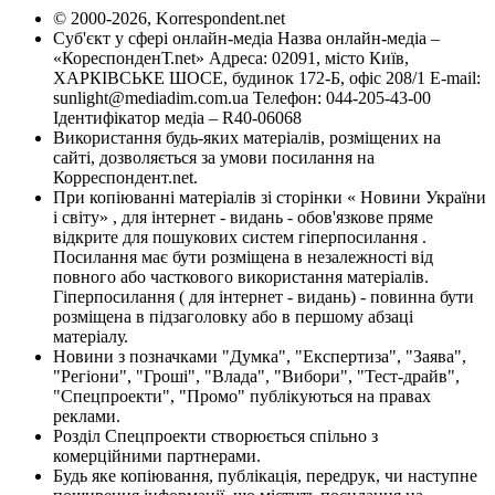
© 2000-2026, Korrespondent.net
Суб'єкт у сфері онлайн-медіа Назва онлайн-медіа –
«КореспонденТ.net» Адреса: 02091, місто Київ,
ХАРКІВСЬКЕ ШОСЕ, будинок 172-Б, офіс 208/1 E-mail:
sunlight@mediadim.com.ua
Телефон: 044-205-43-00
Ідентифікатор медіа – R40-06068
Використання будь-яких матеріалів, розміщених на
сайті, дозволяється за умови посилання на
Корреспондент.net.
При копіюванні матеріалів зі сторінки « Новини України
і світу» , для інтернет - видань - обов'язкове пряме
відкрите для пошукових систем гіперпосилання .
Посилання має бути розміщена в незалежності від
повного або часткового використання матеріалів.
Гіперпосилання ( для інтернет - видань) - повинна бути
розміщена в підзаголовку або в першому абзаці
матеріалу.
Новини з позначками "Думка", "Експертиза", "Заява",
"Регіони", "Гроші", "Влада", "Вибори", "Тест-драйв",
"Спецпроекти", "Промо" публікуються на правах
реклами.
Розділ Спецпроекти створюється спільно з
комерційними партнерами.
Будь яке копіювання, публікація, передрук, чи наступне