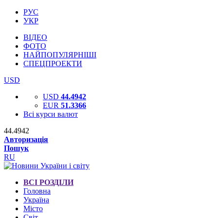
РУС
УКР
ВІДЕО
ФОТО
НАЙПОПУЛЯРНІШІ
СПЕЦПРОЕКТИ
USD
USD
44.4942
EUR
51.3366
Всі курси валют
44.4942
Авторизація
Пошук
RU
ВСІ РОЗДІЛИ
Головна
Україна
Місто
Світ